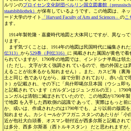
ルリンの
プロイセン文化財団ベルリン国立図書館（preussischer kul
staatsbibliothek）
が保有しているようです。この地図は、ネッ
ード大学のサイト
「Harvard Faculty of Arts and Sciences」
の
こ
ます。
1914年製乾隆・嘉慶時代地図と大体同じですが、異なっ
ります。
まず気づくことは、1914年の地図は民国時代に編集された
伝313）
から
529巻（列伝316）
に 掲載された属国が黄色で着
られていますが、1790年の地図では、インドシナ半島は領
（た だし、文字が太く強調され ているので、他の外国とは
えることが出来るかも知れません）。また、カスピ海（裏海
土と同じ 色でありながら、線で分割 されており、赤い点で
ト）が記載され、その下に「烏什即噶尔旦本国（ウシュ即ち
と記載され ています（ガルダンはジュ ンガルの王）。179
ュンガルは清朝に滅ぼされていたので、この地図が1790年
で地図 を入手した西欧側の認識で あって、実際はもっと前
か、或いは、作成されたのは1790年でも、より以前の版図
知れませ ん。カシミールかアフガニ スタンのあたりが「小
近が包社大白頭番、オスマン朝付近が西多尔斯と記載されて
は多分、西多 尔斯基（西トルキスタン） だと思われますが