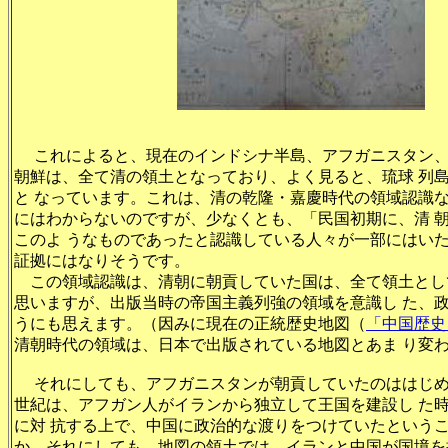
これによると、現在のインドシナ半島、アフガニスタン、
朝鮮は、全て清の領土となっており、よく見ると、琉球 列
と なっています。これは、清の乾隆・嘉慶時代の領域認識
にはわからないのですが、少なくとも、「民国初期に、清 
このよ うなものであったと認識している人々が一部にはい
証拠にはなりそうです。
この領域認識は、清朝に朝貢していた国は、全て領土とし
思いますが、出版当時の帝国主義列強の領域を意識し た、
うにも思えます。（因みに現在の正統歴史地図（
「中国歴史
清朝時代の領域は、日本で出版されている地図とあま り変
それにしても、アフガニスタンが朝貢していたのははじめ
世紀は、アフガン人がイランから独立して王国を建設し た
に対 抗する上で、中国に政治的な渡りをつけていたという
か。それにしても、地図の領土では、イランと中国が国境を