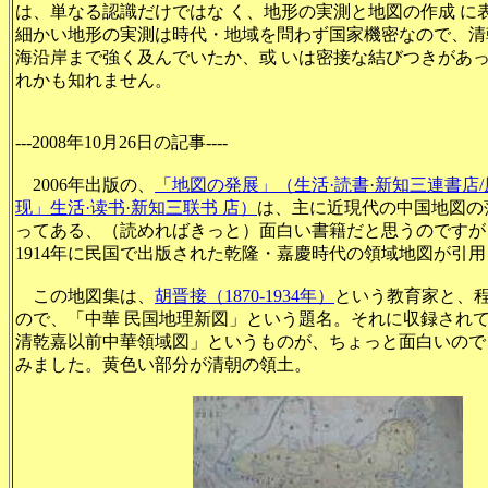
は、単なる認識だけではな く、地形の実測と地図の作成 に
細かい地形の実測は時代・地域を問わず国家機密なので、清
海沿岸まで強く及んでいたか、或 いは密接な結びつきがあっ
れかも知れません。
---2008年10月26日の記事----
2006年出版の、
「地図の発展」（生活·読書·新知三連書店
现」生活·读书·新知三联书 店）
は、主に近現代の中国地図の
ってある、（読めればきっと）面白い書籍だと思うのですが
1914年に民国で出版された乾隆・嘉慶時代の領域地図が引
この地図集は、
胡晋接（1870-1934年）
という教育家と、
ので、「中華 民国地理新図」という題名。それに収録され
清乾嘉以前中華領域図」というものが、ちょっと面白いので
みました。黄色い部分が清朝の領土。