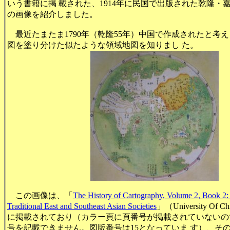
いう書籍に掲 載された、1914年に民国で出版された乾隆・
の画像を紹介しました。
最近たまたま1790年（乾隆55年）中国で作成されたと考
図を塗り分けた似たような領域地図を知りまし た。
この画像は、「
The History of Cartography, Volume 2, Book 2: 
Traditional East and Southeast Asian Societies
」（University Of Ch
に掲載されており（カラー頁に頁番号が掲載されていないの
号を記載できません。図版番号は15となっていま す）、そ