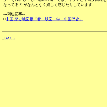
なってるの がなんとなく嬉しく感じたりしています。
---関連記事--
□
中国 歴史地図帳「看 版図 学 中国歴史」
□
BACK