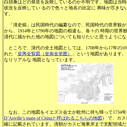
白頭番はどの発音を反映しているのか不明です。地図は当時
状況を反映してい るので色々と地名の比定に 興味が尽きな
す。
「清史稿」は民国時代の編纂なので、民国時代の世界観が
から、1914年と1790年の地図の相違も、各々の 時期の世
清代に描かれた他の地図についても知りたいと思うようにな
ところで、清代の全土地図としては、1708年から17年の1
れた「
皇輿全覧図（皇舆全览图）
」という地図があります。
なりリアルな 地図となっています。
なお、この地図をイエズス会士が欧州に持ち帰って1734
D’Anville’s maps of Chinaと呼ばれるこちらの地図
） で、カ
確に記載されています。清朝がカスピ海東岸まで支配領域だ