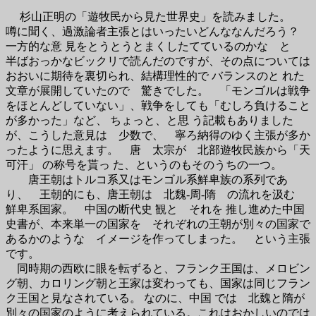
杉山正明の「遊牧民から見た世界史」を読みました。
噂に聞く、過激論者主張とはいったいどんななんだろう？
一方的な意 見をとうとうとまくしたてているのかな と
半ばおっかなビックリで読んだのですが、その点については
おおいに期待を裏切られ、結構理性的で バランスのと れた
文章が展開していたので 驚きでした。 「モンゴルは戦争
をほとんどしていない」、戦争をしても「むしろ負けること
が多かった」など、 ちょっと、と思 う記載もありました
が、こうした意見は 少数で、 寧ろ納得のゆく主張が多か
ったように思えます。 唐 太宗が 北部遊牧民族から「天
可汗」 の称号を貰っ た、というのもそのうちの一つ。
唐王朝はトルコ系又はモンゴル系鮮卑族の系列であ
り、 王朝的にも、唐王朝は 北魏-周-隋 の流れを汲む
鮮卑系国家。 中国の断代史 観と それを 推し進めた中国
史書が、本来単一の国家を それぞれの王朝が別々の国家で
あるかのような イメージを作ってしまった。 という主張
です。
同時期の西欧に眼を転ずると、フランク王国は、メロビン
グ朝、カロリング朝と王家は変わっても、国家は同じフラン
ク王国と見なされている。 なのに、中国 では 北魏と隋が
別々の国家のように考えられている。これはおかしいのでは