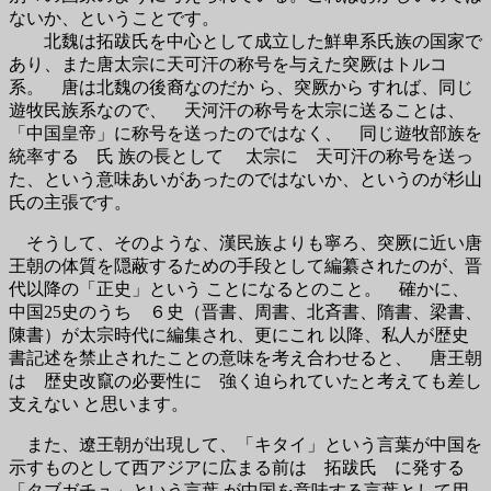
ないか、ということです。
北魏は拓跋氏を中心として成立した鮮卑系氏族の国家で
あり、また唐太宗に天可汗の称号を与えた突厥はトルコ
系。 唐は北魏の後裔なのだか ら、突厥から すれば、同じ
遊牧民族系なので、 天河汗の称号を太宗に送ることは、
「中国皇帝」に称号を送ったのではなく、 同じ遊牧部族を
統率する 氏 族の長として 太宗に 天可汗の称号を送っ
た、という意味あいがあったのではないか、というのが杉山
氏の主張です。
そうして、そのような、漢民族よりも寧ろ、突厥に近い唐
王朝の体質を隠蔽するための手段として編纂されたのが、晋
代以降の「正史」という ことになるとのこと。 確かに、
中国25史のうち ６史（晋書、周書、北斉書、隋書、梁書、
陳書）が太宗時代に編集され、更にこれ 以降、私人が歴史
書記述を禁止されたことの意味を考え合わせると、 唐王朝
は 歴史改竄の必要性に 強く迫られていたと考えても差し
支えない と思います。
また、遼王朝が出現して、「キタイ」という言葉が中国を
示すものとして西アジアに広まる前は 拓跋氏 に発する
「タブガチュ」という言葉 が中国を意味する言葉として用