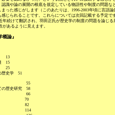
、認識や論の展開の根底を規定している物語性や制度の問題など
まった感じがします（このあたりは、1996-2003年頃に言語
も感じられることです。これらについては次回記載する予定で
が近年続けて翻訳され、羽田正氏が歴史学の制度の問題を論じる
性があるように見えます。
学概論』
。
13
 15
 25
歴史学 51
の本質 55
の歴史研究 58
構造 66
料 70
段 82
体 114