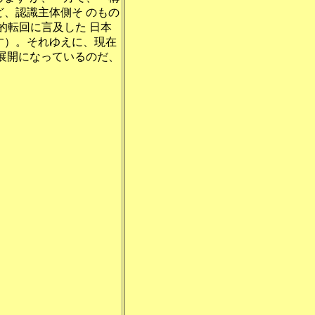
、認識主体側そ のもの
論的転回に言及した 日本
す）。それゆえに、現在
展開になっているのだ、