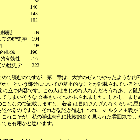
過程 136
起 140
業 148
 182
会的機能 189
ての歴史学 194
理由 198
的根源 198
有効性 216
の歴史学 222
じめて読むのですが、第二章は、大学のゼミでやったような内
るのか、という部分についての基本的なことが記載されていると
役 に立つ内容です。この人はまじめな人なんだろうなあ、と随
してしまいそうな 文書もいくつか見られました。しかし、まじ
のことなので記載しますと、著者 は冒頭さんざんなくらいに歴
を述べるのですが、それが記述が進むにつれ、マ ルクス主義が
。これこそが、私の学生時代に比較的多く見られた雰囲気でし 
しても有用かと思います。