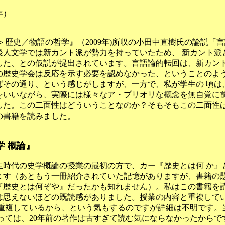
）
年）
歴史／物語の哲学』（2009年)所収の小田中直樹氏の論説
「言
後人文学では新カント派が勢力を持っていたため、 新カント派
した、との仮説が提出されています。言語論的転回は、新カント
の歴史学会は反応を示す必要を認めなかった、ということのよ
その通り、という感じがしますが、一方で、私が学生の 頃は
をいいながら、実際には様々なア・プリオリな概念を無自覚に前
した。この二面性はどういうことなのか？そもそもこの二面性は
の書籍を読みました。
学 概論』
生時代の史学概論の授業の最初の方で、カー『歴史とは何 か』
ます（あともう一冊紹介されていた記憶がありますが、書籍の題
『歴史とは何ぞや』だったかも知れません）。私はこの書籍を読
は思えないほどの既読感がありました。授業の内容と重複して
と重複しているから、という気もするのですが詳細は不明です。
とっては、20年前の著作は古すぎて読む気にならなかったから