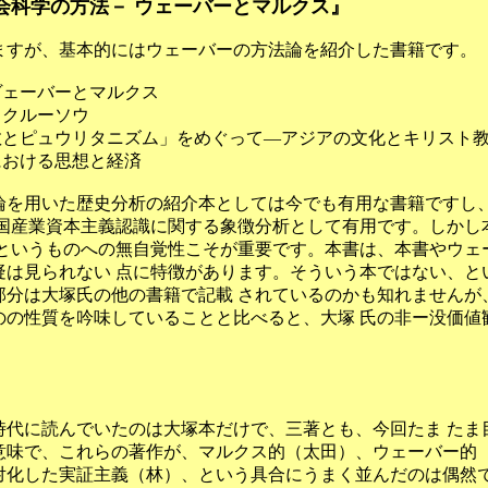
会科学の方法－ ウェーバーとマルクス』
ますが、基本的にはウェーバーの方法論を紹介した書籍です。
ヴェーバーとマルクス
・クルーソウ
教とピュウリタニズム」をめぐって―アジアの文化とキリスト
における思想と経済
論を用いた歴史分析の紹介本としては今でも有用な書籍ですし
英国産業資本主義認識に関する象徴分析として有用です。しかし
 というものへの無自覚性こそが重要です。本書は、本書やウェ
疑は見られない 点に特徴があります。そういう本ではない、と
部分は大塚氏の他の書籍で記載 されているのかも知れませんが
のの性質を吟味していることと比べると、大塚 氏の非ー没価値
。
時代に読んでいたのは大塚本だけで、三著とも、今回たま たま
意味で、これらの著作が、マルクス的（太田）、ウェーバー的（
化した実証主義（林）、という具合にうまく並んだのは偶然です