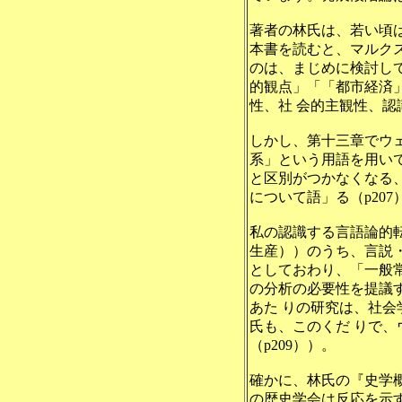
著者の林氏は、若い頃
本書を読むと、マルク
のは、まじめに検討し
的観点」「「都市経済
性、社 会的主観性、
しかし、第十三章でウ
系」という用語を用いて
と区別がつかなくなる、
について語」る（p20
私の認識する言語論的
生産））のうち、言説
としておわり、「一般
の分析の必要性を提議
あた りの研究は、社
氏も、このくだ りで
（p209））。
確かに、林氏の『史学
の歴史学会は反応を示