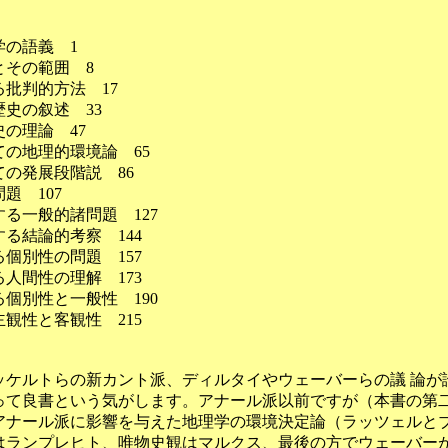
の語義 1
とその範囲 8
批判的方法 17
史の叙述 33
の理論 47
の地理的環境論 65
の発展段階説 86
題 107
る一般的諸問題 127
る結論的考察 144
個別性の問題 157
人間性の理解 173
個別性と一般性 190
観性と客観性 215
ケルトらの新カント派、ディルタイやウェーバーらの議 論が論
って良書という気がします。アナール派以前ですが（本書の第二
アナール派に影響を与えた地理学の環境決定論（ラッツェルとブ
はランプレヒト、唯物史観はマルクス、最後の方でウェーバー