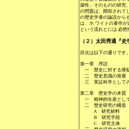
築性」そのものの研究
の問題は、閑却されてし
の歴史学者の論説から
は、ホ ワイトの著作
という流れとには 必然
（２）太田秀通『史
目次は以下の通りです
第一章 序説 
一 歴史に対する懐疑
二 歴史意識の発展
三 実証科学としての
第二章 歴史学
一 精神的生産として
二 歴史研究の
A 研究材
B 研究手
C 研究主