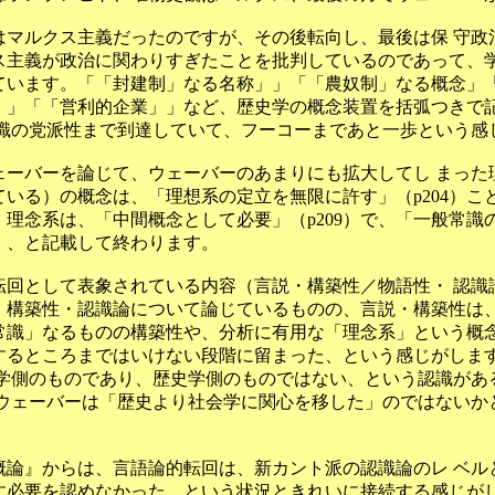
はマルクス主義だったのですが、その後転向し、最後は保 守政
ス主義が政治に関わりすぎたことを批判しているのであって、学
ています。「「封建制」なる名称」」「「農奴制」なる概念」「
」」「「営利的企業」」など、歴史学の概念装置を括弧つきで
認識の党派性まで到達していて、フーコーまであと一歩という感
ェーバーを論じて、ウェーバーのあまりにも拡大してし まった
いる）の概念は、「理想系の定立を無限に許す」（p204）こ
理念系は、「中間概念として必要」（p209）で、「一般常識
7）、と記載して終わります。
転回として表象されている内容（言説・構築性／物語性・ 認識
・構築性・認識論について論じているものの、言説・構築性は、
常識」なるものの構築性や、分析に有用な「理念系」という概念
するところまではいけない段階に留まった、という感じがしま
会学側のものであり、歴史学側のものではない、という認識があ
、ウェーバーは「歴史より社会学に関心を移した」のではないか
概論』からは、言語論的転回は、新カント派の認識論のレ ベル
す必要を認めなかった、という状況ときれいに接続する感じがし