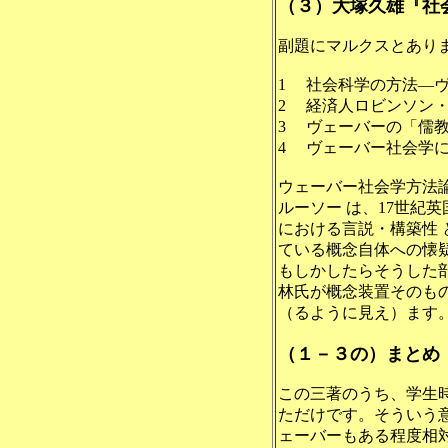
（３）大塚久雄『社
副題にマルクスとあり
1 社会科学の方法―
2 経済人ロビンソン
3 ヴェーバーの「儒
4 ヴェーバー社会学
ウェーバー社会学方法
ルーソー は、17世紀
における言説・構築性
ている概念自体への懐
もしかしたらそうした
林氏が概念装置そのも
（るように見え）ます
（１－３の）まとめ
この三著のうち、
学生
ただけです。そういう
ェーバーもある程度相対