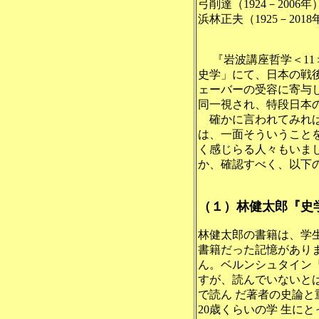
弓削達（1924－2006年
浜林正夫（1925－2018
『岩波講座哲学＜11＞
史学」にて、日本の戦
ェーバーの受容に寄与
同一視され、特段日本
確かに言われてみれば
は、一面そういうこと
く感じらる人々もいま
か、確認すべく、以下
（１）
林健太郎『史
林健太郎の書籍は、学
書籍だった記憶があり
ん。ベルンシュタイン
すが、読んでいないと
で読ん だ著者の史論
20歳くらいの学 生に