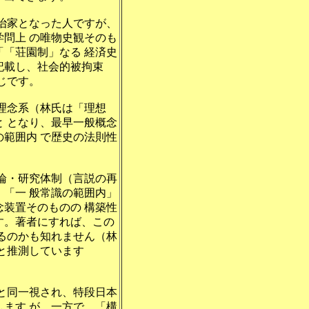
治家となった人ですが、
問上 の唯物史観そのも
「荘園制」なる 経済史
記載し、社会的被拘束
じです。
理念系（林氏は「理想
と となり、最早一般概念
の範囲内 で歴史の法則性
論・研究体制（言説の再
「一 般常識の範囲内」
装置そのものの 構築性
す。著者にすれば、この
るのかも知れません（林
と推測しています
と同一視され、特段日本
ます が、一方で、「構