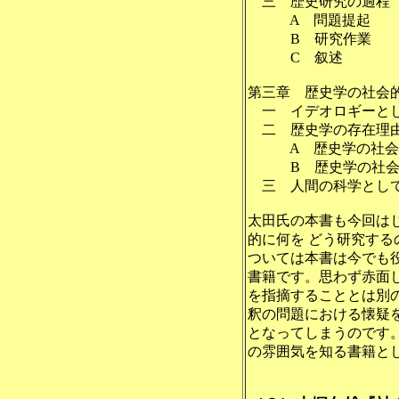
三 歴史研究の
A 問題提
B 研究作
C 叙述
第三章 歴史学の社
一 イデオロギーとし
二 歴史学の存在
A 歴史学の社会
B 歴史学の社会的
三 人間の科学として
太田氏の本書も今回は
的に何を どう研究す
ついては本書は今でも
書籍です。思わず赤面
を指摘することとは別
釈の問題における懐疑
となってしまうのです
の雰囲気を知る書籍と