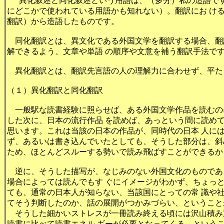
異化叙述と同化叙述という用語は、（多分）私の造語です
にどこかで使われている用語かも知れない）。翻訳にお け
翻訳）から造語したものです。
同化翻訳とは、異文化である外国文学を翻訳する場合、翻
解できるよう、文章や単語 の順序や文意を補う翻訳手法で
異化翻訳とは、翻訳先言語の人の理解力に合わせず、平た
（１）異化翻訳と同化翻訳
一般駅な読書経験に照らせば、ある外国文学作品を読むの
した次に、日本の流行作品 を読めば、あっという間に読め
思います。これは当該の日本の作品が、同時代の日本 人に
ず、あるいは書き込んでいたとしても、そうした部分は、斜
ため、ほとんどスルーする勢いで読み飛ばすことができるか
逆に、そうした描写が、なじみのない外国文化のものであ
場合によっては読んでもす ぐにイメージがわかず、ちょっ
ても、通常の日本人が知らない、当該国にとっての常 識や
てそう判断したのか、話の展開がつかみづらい、ということ
そうした細かいストレスが一冊読み終える頃には沢山積み
読書に比べて読書エネル ギーが必要となってくる、という