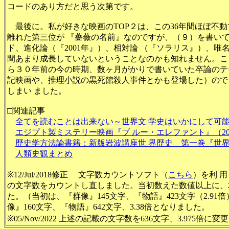
コードのあり方だと思う次第です。
最後に。私が好きな映画のTOP２は、この36年間ほぼ不動
離れた第三位が 『薔薇の名前』なのですが、（９）を書い
ド、進化論（『2001年』）、相対論 （『ソラリス』）、唯
間あまり成長していないということなのかも知れません。こ
ら３０年前の今の時期、数ヶ月がかりで書いていた卒論のテ
記映画や、推理小説の黒死館殺人事件とかも登場した）ので
しまい ました。
□関連記事
全てを読むことは出来ない～世界文 学史はいかにして可
エジプト製ミステリー映画『ブ ルー・エレファント』（2
歴史学方法論書籍：新版岩波講座世 界歴史 第一巻『世
人類史観まとめ
※12/Jul/2018修正 文字数カウントソフト（
こちら
）を利 
の文字数をカウントし直しました。当初数えた数値以上に、
た。（当初は、『群像』145文字、『物語』423文字（2.9
像』160文字、『物語』642文字、3.38倍となりました。
※05/Nov/2022 上述の記載の文字数を636文字、3.975倍に