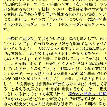
済史的な記事も、すべて ＜等価＞です。小説・映画は、ホ
史を眺めるものとして掲載しており、数量経済史や 学術論
る客観的合理性の立場で歴史を眺めるものとして掲載してい
にまるめれば、サイトの「このサイトについて」の記事で書
イトのポストモダンーモダンー（ポストモダン＆モダン＋そ
す。
最後に注意喚起しておきたいのは、進歩を是としているか
ということです。自分自身 あまり好きな記事ではありませ
書いているように、人類の進化と進歩はカオス領域の増大と
では連続体。これも説明は端折ります。最近の著作だと、『
もの と思います）から分離して離陸してしまってからは、
す。この意味において、社会科学 や人文科学は人間の領域
しているのだ、と考えています。極論すれば、文学や芸術は
に）必要で、一方人類のカオス化進化への対策は科学だけで
のが19世紀と20世紀の中盤まで）、進化により増大するカ
し て、人文科学と社会科学の重要性もカオス化に比例して
る、と考える次第です。永続 的に進化するからこそ、「歴
ことになるわけです（岡本充弘氏の『
開かれた歴史へ―脱構
で書かれたものかどうかは未読ですので未確認ですが、ウン
過去の歴史及び過去の歴史学業績は未来において無限に開か