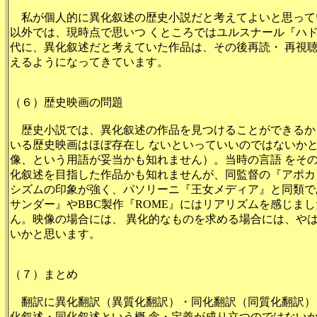
私が個人的に異化叙述の歴史小説だと考えてよいと思って
以外では、現時点で思いつ くところではユルスナール『ハ
代に、異化叙述だと考えていた作品は、その後再読・ 再視
えるようになってきています。
（６）歴史映画の問題
歴史小説では、異化叙述の作品を見つけることができるか
いる歴史映画はほぼ存在し ないといっていいのではないか
像、という用語が妥当かも知れません）。当時の言語 をそ
化叙述を目指した作品かも知れませんが、同監督の『アポカ
シズムの印象が強く、パソリーニ『王女メディア』と同類で
サンダー』やBBC製作『ROME』にはリアリズムを感じま
ん。映像の場合には、 異化的なものを求める場合には、や
いかと思います。
（７）まとめ
翻訳に異化翻訳（異質化翻訳）・同化翻訳（同質化翻訳）
化叙述・同化叙述という概 念・定義が成り立つのではない