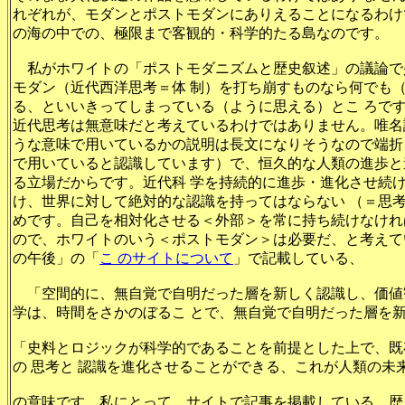
れぞれが、モダンとポストモダンにありえることになるわけ
の海の中での、極限まで客観的・科学的たる島なのです。
私がホワイトの「ポストモダニズムと歴史叙述」の議論で
モダン（近代西洋思考＝体 制）を打ち崩すものなら何でも
る、といいきってしまっている（ように思える）とこ ろで
近代思考は無意味だと考えているわけではありません。唯名
うな意味で用いているかの説明は長文になりそうなので端折
で用いていると認識しています）で、恒久的な人類の進歩と
る立場だからです。近代科 学を持続的に進歩・進化させ続
け、世界に対して絶対的な認識を持ってはならない （＝思
めです。自己を相対化させる＜外部＞を常に持ち続けなけれ
ので、ホワイトのいう＜ポストモダン＞は必要だ、と考えて
の午後」の「
こ のサイトについて
」で記載している、
「空間的に、無自覚で自明だった層を新しく認識し、価値
学は、時間をさかのぼるこ とで、無自覚で自明だった層を
「史料とロジックが科学的であることを前提とした上で、既
の 思考と 認識を進化させることができる、これが人類の未
の意味です。私にとって、サイトで記事を掲載している、歴