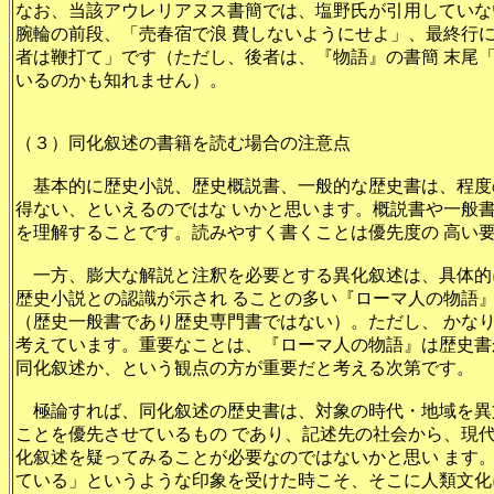
なお、当該アウレリアヌス書簡では、塩野氏が引用していな
腕輪の前段、「売春宿で浪 費しないようにせよ」、最終行
者は鞭打て」です（ただし、後者は、『物語』の書簡 末尾
いるのかも知れません）。
（３）同化叙述の書籍を読む場合の注意点
基本的に歴史小説、歴史概説書、一般的な歴史書は、程度
得ない、といえるのではな いかと思います。概説書や一般
を理解することです。読みやすく書くことは優先度の 高い
一方、膨大な解説と注釈を必要とする異化叙述は、具体的
歴史小説との認識が示され ることの多い『ローマ人の物語
（歴史一般書であり歴史専門書ではない）。ただし、 かな
考えています。重要なことは、『ローマ人の物語』は歴史書
同化叙述か、という観点の方が重要だと考える次第です。
極論すれば、同化叙述の歴史書は、対象の時代・地域を異
ことを優先させているもの であり、記述先の社会から、現
化叙述を疑ってみることが必要なのではないかと思い ます
ている」というような印象を受けた時こそ、そこに人類文化