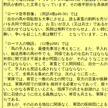
野氏が創作した文章となっ ています。その後半部分を具体
『ローマ皇帝群像』（邦訳4巻p49-50）では
「自分の馬や荷駄獣を大事にさせよ。誰も家畜の飼料を売り
バを共同で世話させよ。お 互いが主人（又は兵士）である
に従わせてはならない。医師は無料でかからせよ。占 い師
舞い、争いを起こした者は鞭打て」 となっています。これ
『ローマ人の物語』（12巻p268）では
「「馬の手入れを、最優先事項と考えること。また、手入れ
い。輸送用車の馬や牛で も、同様であるのを忘れてはなら
外部に闇で流す不届き者が問題になるが、そのよう なこと
れてはならない。そして、家畜とて人間同様に、自分一人の
って、手入れも世話も成されなくてはならない」
そして、全将兵を集めた席では、次のように言った。
「軍隊では、将官と一般の兵士の間では、双方の言葉や振舞
れは、軍隊内部での規律を 維持する必要からであって、個
い。いかなる将官といえども、指揮下の兵士を奴隷のよ う
官に召使のように仕える義務はない。将官も兵士も、軍隊と
らである。
誰もが、その占める地位に関係なく、軍団の医師団による