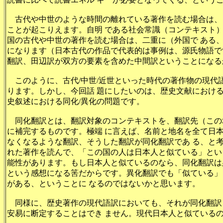
古代や中世のような時間の離れている著作を読む場合は、
ことが起こりえます。自明 である社会常識（コンテキスト
国の古代や中世の著作を読む場合は、二重に（外国で ある
になります（日本古代の作品で代表的は事例は、源氏物語で
翻訳、田辺訳が双方の要素を含めた中間訳ということになる
このように、古代/中世/近世といった時代の著作物の現代
ります。しかし、今回話 題にしたいのは、歴史文献におけ
史叙述における同化/異化の問題です。
同化翻訳とは、翻訳対象のコンテキストを、翻訳先（この
に補完するものです。極端 に言えば、名前と地名を全て日
なくなるような翻訳、そうした翻訳が同化翻訳であ る、と
れた著作を読んで、「この国の人は日本人と似ている」とい
能性があります。もし日本人と似ているのなら、同化翻訳は
という感想になる筈だからです。異化翻訳でも「似ている」
がある、ということに なるのではないかと思います。
同様に、歴史著作の現代語訳においても、それが同化翻訳
安易に断定することはでき ません。現代日本人と似ている