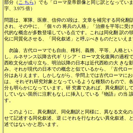
部分（
こ ちら
）でも「ローマ皇帝群像と同じ訳となっています
字、3.975 倍）
問題は、軍隊、医療、信仰の3段は、文章を補完する同化翻
され、その中に、「個々の 将兵の人格」「治療を平等に受
代的な概念が多数登場している点です。これは同化翻 訳の
化に同質化させる、「同化叙述」と呼ぶべきものだといえま
勿論、古代ローマでも自由、権利、義務、平等、人格とい
し、ルネサンス以降古代ギ リシア・ローマ文化復興の過程
西欧文化が成り立ち、明治以降の日本は近代西欧の大 きな
み、それが現代の日本での概念と似ているから、「古代ロー
分はありえます。しかしながら、学問上では古代ローマにお
は、 それぞれ研究対象となっているような種類のもので、
分も明らかになっています。研 究書であれば、異化翻訳し
していない箇所に注釈もなしに挿入している『物語』の当 
す。
このように、異化翻訳、同化翻訳と同様に、異なる文化の
せて記述する同化叙述、逆 にそれを行なわない異化叙述、
述ではないかと思います。