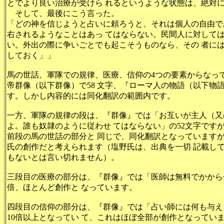
とでより良い治療が受けら れるというような状態は、絶対
そして、最後にこう言った。
「どの神を信じようと占いに頼ろうと、それは個人の自由で
右されるようなことはあっ てはならない。民間人に対して
い。外出の際に争いごとでも起こそうものなら、その 者に
しておく」」
馬の世話、軍隊での規律、医療、信仰の4つの要素からなっ
帝群像（以下群像）で58 文字、『ローマ人の物語（以下物語）
す。しかし内容的には同化翻訳の範囲内です。
一方、軍隊の規律の段は、『群像』では「お互いが主人（又
よ。誰も奴隷のように従わせ てはならない」の52文字ですが
前段の馬の世話の部分と 同じで、同化翻訳となっています
氏の創作だと考えられます（塩野氏は、出典を一切 記載し
もないとは言い切れません）。
三段目の医療の部分は、『群像』では「医師は無料でかからせ
倍、ほとんど創作と なっています。
四段目の信仰の部分は、『群像』では「占い師には何も与えさ
10倍以上となってい て、これはほぼ全部が創作となってい