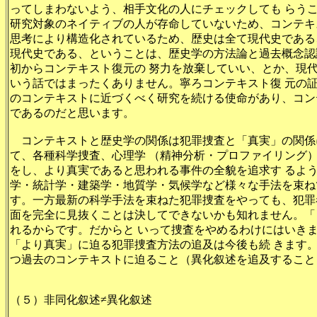
ってしまわないよう、相手文化の人にチェックしても らう
研究対象のネイティブの人が存命していないため、コンテキ
思考により構造化されているため、歴史は全て現代史である
現代史である、ということは、歴史学の方法論と過去概念認
初からコンテキスト復元の 努力を放棄していい、とか、現
いう話ではまったくありません。寧ろコンテキスト復 元の
のコンテキストに近づくべく研究を続ける使命があり、コン
であるのだと思います。
コンテキストと歴史学の関係は犯罪捜査と「真実」の関係
て、各種科学捜査、心理学 （精神分析・プロファイリング
をし、より真実であると思われる事件の全貌を追求す るよ
学・統計学・建築学・地質学・気候学など様々な手法を束ね
す。一方最新の科学手法を束ねた犯罪捜査をやっても、犯罪
面を完全に見抜くことは決してできないかも知れません。「
れるからです。だからと いって捜査をやめるわけにはいき
「より真実」に迫る犯罪捜査方法の追及は今後も続 きます
つ過去のコンテキストに迫ること（異化叙述を追及すること
（５）非同化叙述≠異化叙述