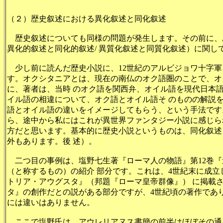
（２）歴史叙述における異化叙述と同化叙述
歴史叙述についても同様の問題が発生します。その前に、
異化的叙述と同化的叙述/ 異質化叙述と同質化叙述）に関し
少し前に読んだ歴史小説に、12世紀のアルビジョワ十字軍
す。オクシタニアとは、現在の南仏のオク語圏のことで、オ
に、著者は、当時 のオク語を関西弁、オイル語を現代日本
イル語の相違について、オク語とオイル語そ のものの解説
語とオイル語の違いをイメージしてもらう、という手法です
ら、途中から私にはこれが異世界ファンタジー小説に感じら
方だと思います。基本的に歴史小説というものは、同化叙述
外もあります。後 述）。
二つ目の事例は、塩野七生著『ローマ人の物語』第12巻『
（と称するもの）の紹介 部分です。これは、4世紀末に成
トリア・アウグスタ』（邦題『ローマ皇帝群像』） に掲載
タ』の創作だとの説がある部分ですが、4世紀頃の著作であ
には違いはありません。
ここで塩野氏は、アウレリアヌス書簡の前半はほぼその通