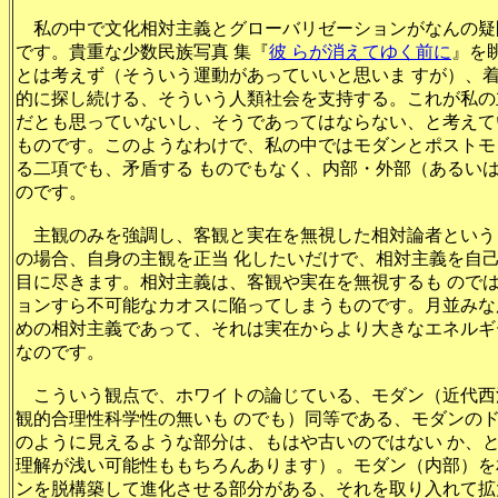
私の中で文化相対主義とグローバリゼーションがなんの疑
です。貴重な少数民族写真 集『
彼 らが消えてゆく前に
』を
とは考えず（そういう運動があっていいと思いま すが）、
的に探し続ける、そういう人類社会を支持する。これが私の
だとも思っていないし、そうであってはならない、と考えて
ものです。このようなわけで、私の中ではモダンとポストモ
る二項でも、矛盾する ものでもなく、内部・外部（あるい
のです。
主観のみを強調し、客観と実在を無視した相対論者という
の場合、自身の主観を正当 化したいだけで、相対主義を自
目に尽きます。相対主義は、客観や実在を無視するも ので
ョンすら不可能なカオスに陥ってしまうものです。月並みな
めの相対主義であって、それは実在からより大きなエネルギ
なのです。
こういう観点で、ホワイトの論じている、モダン（近代西
観的合理性科学性の無いも のでも）同等である、モダンの
のように見えるような部分は、もはや古いのではない か、
理解が浅い可能性ももちろんあります）。モダン（内部）を
ンを脱構築して進化させる部分がある、それを取り入れて拡