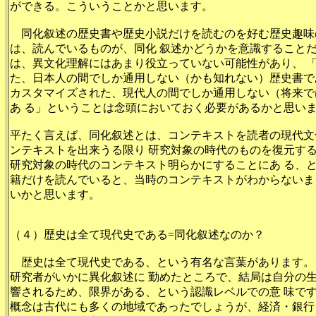
ができる。こういうことかと思います。
同化叙述の歴史書や歴史小説だけを読むのを好む歴史趣味
は、読んでいるものが、同化 叙述かどうかを意識すること
は、異文化理解にはあまり役立っていない可能性があり、 
た、日本人の間でしか通用しない（かも知れない）歴史書で
カスタマイズされた、現代人の間でしか通用しない（将来で
あ る」ということは念頭においておく必要があるかと思い
平たく言えば、同化叙述とは、コンテキストを読者の現代文
ンテキストを出来うる限り 研究対象の時代のものを復元す
研究対象の時代のコンテキスト明らかにすることにあ る、
籍だけを読んでいると、当時のコンテキストがわからないま
いかと思います。
（４）歴史は全て現代史である=同化叙述なのか？
歴史は全て現代史である、という有名な言葉があります。
研究者がいかに異化叙述に 勤めたところで、結局は自分の
響されるため、限界がある、という認識レベルでの意 味で
概念は古代にも多くの地域であったでしょうが、経済・銀行