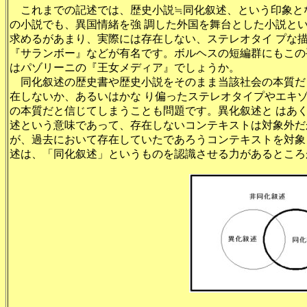
これまでの記述では、歴史小説≒同化叙述、という印象と
の小説でも、異国情緒を強 調した外国を舞台とした小説と
求めるがあまり、実際には存在しない、ステレオタイ プな
『サランボー』などが有名です。ボルヘスの短編群にもこの
はパゾリーニの『王女メディア』でしょうか。
同化叙述の歴史書や歴史小説をそのまま当該社会の本質だ
在しないか、あるいはかな り偏ったステレオタイプやエキ
の本質だと信じてしまうことも問題です。異化叙述と はあ
述という意味であって、存在しないコンテキストは対象外だ
が、過去において存在していたであろうコンテキストを対象
述は、「同化叙述」というものを認識させる力があるところ