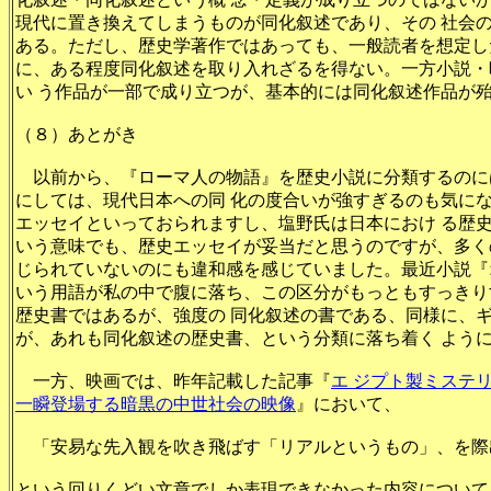
現代に置き換えてしまうものが同化叙述であり、その 社会
ある。ただし、歴史学著作ではあっても、一般読者を想定し
に、ある程度同化叙述を取り入れざるを得ない。一方小説・
い う作品が一部で成り立つが、基本的には同化叙述作品
（８）あとがき
以前から、『ローマ人の物語』を歴史小説に分類するのに
にしては、現代日本への同 化の度合いが強すぎるのも気に
エッセイといっておられますし、塩野氏は日本におけ る歴
いう意味でも、歴史エッセイが妥当だと思うのですが、多く
じられていないのにも違和感を感じていました。最近小説『
いう用語が私の中で腹に落ち、この区分がもっともすっきり
歴史書ではあるが、強度の 同化叙述の書である、同様に、
が、あれも同化叙述の歴史書、という分類に落ち着く よう
一方、映画では、昨年記載した記事『
エ ジプト製ミステ
一瞬登場する暗黒の中世社会の映像
』において、
「安易な先入観を吹き飛ばす「リアルというもの」、を
という回りくどい文章でしか表現できなかった内容について