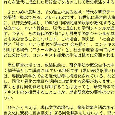
れらを近代に成立した用語全てを抜きにして歴史叙述をする
ふたつめの意味は、その過去のある地域・時代を研究テー
の要請・概念である、とい うものです。18世紀に基本的人
に、法律史が勃興し、19世紀に国家間経済競争が激 化する
成立する、という具合に、現代に成立した学問ジャンルが遡
す。つまり、その時代の要請により歴史学の新ジャンルが成
とも見なせることになります。この場合、例えば、「社会史
然と「社会」という単 位で過去の社会を描く）、コンテキ
利用する場合（アナール派など）と、社会学理論 を当ては
どに分けられ、コンテキスト復元の手法は様々に分類されま
歴史研究の場では、叙述以前に、研究手法や概念自体の中に
く物語論として議論され ている部分です（硬い表現を用い
は、客観的科学的である近代思考に構造化されてい る、な
し、同化と異化の境目を明確に自覚化する必要があります。
書くときは同化叙述を採用することはあっても、研究自体で
テキストのを復元することこそが、歴史研究者の要件のひと
うか。
ひらたく言えば、現代文学の場合は、翻訳対象言語のネイ
自文化に安易に置き換えす ぎる同化翻訳をしないよう、或