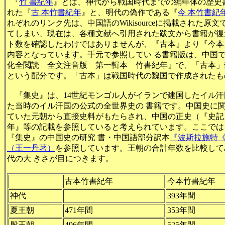
『
竹 書紀年
』とは、神代から戦国時代までの編年体の歴史書
れた『
古 本竹書紀年
』と、明代の偽作である『
今 本竹書紀
れぞれのリンク先は、中国語のWikisourceに掲載された原
てしまい、現在は、各種文献へ引用された跋文から書籍が復元され
ト数を確認したわけではありませんが、『古本』より『今本
内容となっています。手元で参照してい る書籍版は、中国で
化全閲読 全文注音版 第一輯本 竹書紀年』で、「古本」部
という配分です。「古本」は戦国時代の魏国で作成されたも
『集史』は、14世紀モンゴル人がイランで建国したイル汗
た当時のイル汗国の公式の全世界史の 書籍です。中国史に
ていた元朝から直接史料がもたらされ、中国の正史（『史記
年』等の記載を参照していると考えられています。ここでは、
『集史』の中国史の研究 書・中国語部分訳本
『波斯拉施特《
（王一丹著）
を参照しています。王朝の合計年数を比較して
代の大 きさが目につきます。
古本竹書紀年
今本竹書紀年
神代
393年間
夏王朝
471年間
353年間
殷王朝
496年間
525年間