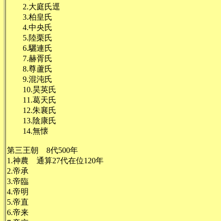
2.大庭氏逕
3.柏皇氏
4.中央氏
5.陸栗氏
6.驪連氏
7.赫胥氏
8.尊蘆氏
9.混沌氏
10.昊英氏
11.葛天氏
12.朱襄氏
13.陰康氏
14.無懐
第三王朝 8代500年
1.神農 通算27代在位120年
2.帝承
3.帝臨
4.帝明
5.帝直
6.帝来