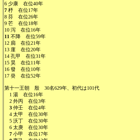
6 少康 在位40年
7
杼 在位17年
8 芬 在位26年
9 芒 在位18年
10 泻 在位16年
11
不降 在位59年
12 扃 在位21年
13 廑 在位20年
14 孔甲 在位31年
15 昊 在位11年
16 發 在位10年
17 癸 在位52年
第十一王朝 殷 30名629年、初代は101代
1 湯 在位16年
2 外丙 在位3年
3
仲壬 在位4年
4 太甲 在位30年
5 沃丁 在位30年
6 太庚 在位30年
7
小甲 在位17年