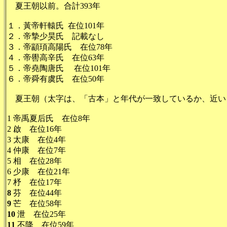
夏王朝以前。合計393年
１．黃帝軒轅氏 在位101年
２．帝摯少昊氏 記載なし
３．帝顓頊高陽氏 在位78年
４．帝嚳高辛氏 在位63年
５．帝堯陶唐氏 在位101年
６．帝舜有虞氏 在位50年
夏王朝（太字は、「古本」と年代が一致しているか、近いも
1 帝禹夏后氏 在位8年
2 啟 在位16年
3 太康 在位4年
4 仲康 在位7年
5 相 在位28年
6 少康 在位21年
7 杼 在位17年
8
芬 在位44年
9
芒 在位58年
10
泄 在位25年
11
不降 在位59年