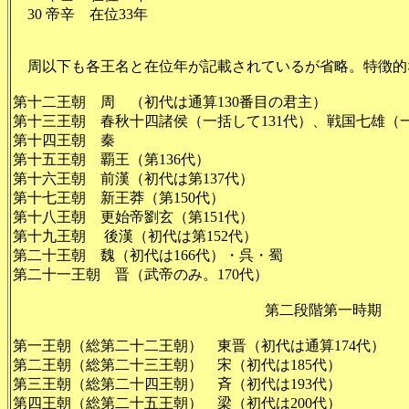
30 帝辛 在位33年
周以下も各王名と在位年が記載されているが省略。特徴的
第十二王朝 周 （初代は通算130番目の君主）
第十三王朝 春秋十四諸侯（一括して131代）、戦国七雄（一
第十四王朝 秦
第十五王朝 覇王（第136代）
第十六王朝 前漢（初代は第137代）
第十七王朝 新王莽（第150代）
第十八王朝 更始帝劉玄（第151代）
第十九王朝 後漢（初代は第152代）
第二十王朝 魏（初代は166代）・呉・蜀
第二十一王朝 晋（武帝のみ。170代）
第二段階第一時期
第一王朝（総第二十二王朝） 東晋（初代は通算174代）
第二王朝（総第二十三王朝） 宋（初代は185代）
第三王朝（総第二十四王朝） 斉（初代は193代）
第四王朝（総第二十五王朝） 梁（初代は200代）