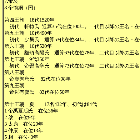
7.帝哀
8.帝愉網（罔）
第四王朝 18代1520年
初代 軒轅氏 通算35代在位100年。二代目以降の王名・
第五王朝 10代490年
初代 少昊氏 通算53代在位84年。二代目以降の王名・
第六王朝 10代520年
初代 顓頊高陽氏 通算63代在位78年。二代目以降の王
第七王朝 9代350年
初代 帝嚳高辛氏 通算73代在位72年。二代目以降の王
第八王朝
帝堯陶唐氏 82代在位98年
第九王朝
帝舜有虞氏 83代在位50年
第十王朝 夏 17名432年、初代は84代
1 帝禹夏后氏 在位36年
2 啟 在位9年
3 太康 在位29年
4 仲康 在位13年
5 相 在位40年