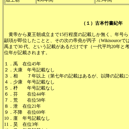
（１）古本竹書紀年
黄帝から夏王朝成立まで15行程度の記載しか無く、年号ら
顓頊が即位したことと、その次の帝堯が丙子（Wikisourc
禹まで30 代、という記載があるだけです（一代平均20年と考
位年が記載されます。
１．禹 在位45年
２．大康 年号記載なし
３．相 ７年以上（第七年の記載はあるが、以降の記載に
４．少康 年号記載なし
５．杼 年号記載なし
６．芬 在位44年
７．荒 在位58年
８．泄 在位21年
９．不降 在位69年
10．廑 年号記載なし
11．昊 在位3年