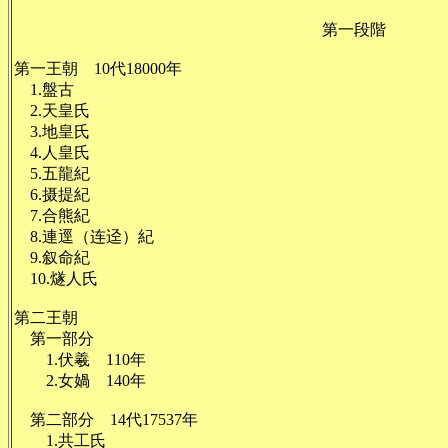
第一段階
第一王朝 10代18000年
1.盤古
2.天皇氏
3.地皇氏
4.人皇氏
5.五龍紀
6.摄提紀
7.合熊紀
8.連逕（连迳）紀
9.叙命紀
10.燧人氏
第二王朝
第一部分
1.
伏羲 110年
2.
女媧 140年
第二部分 14代17537年
1.共工氏