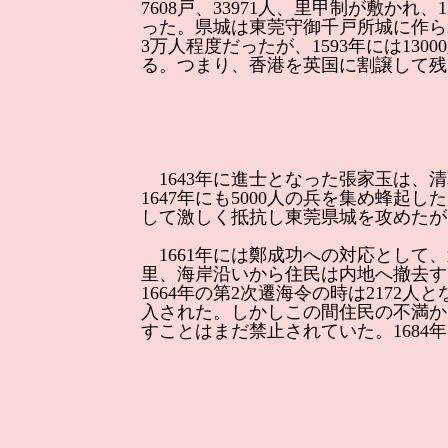
7608戸、33971人、里甲制が敷か
った。県城は東莞守御千戸所城に作ら
3万人程度だったが、1593年には13
る。つまり、香港を英国に割譲して残
1643年に進士となった張家玉は、
1647年にも5000人の兵を集め蜂
して激しく抵抗し東莞県城を攻めたが
1661年には鄭成功への対応として、
里、海岸沿いから住民は内地へ撤去する内
1664年の第2次遷海令の時は217
入された。しかしこの間住民の不満か
すことはまだ禁止されていた。1684