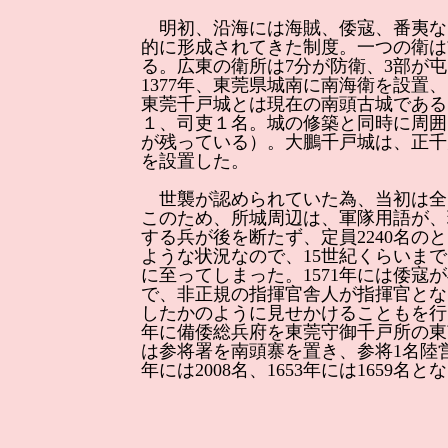
明初、沿海には海賊、倭寇、番夷な
的に形成されてきた制度。一つの衛は前
る。広東の衛所は7分が防衛、3部が
1377年、東莞県城南に南海衛を設置
東莞千戸城とは現在の南頭古城である。
１、司吏１名。城の修築と同時に周囲
が残っている）。大鵬千戸城は、正千戸1
を設置した。
世襲が認められていた為、当初は全
このため、所城周辺は、軍隊用語が、
する兵が後を断たず、定員2240名の
ような状況なので、15世紀くらいま
に至ってしまった。1571年には倭
で、非正規の指揮官舎人が指揮官とな
したかのように見せかけることもを行
年に備倭総兵府を東莞守御千戸所の東南
は参将署を南頭寨を置き、参将1名陸営把
年には2008名、1653年には1659名