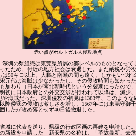
赤い点がポルトガル人侵攻地点
、深圳の県組織は東莞県所属の郷レベルのものとなって
ったため、付近の地方社会は衰退した。また納税や労
からは50キロ以上、大鵬と南頭の間も遠く、しかもいづ
宋元代は海賊は少なかったし、その侵攻時間も短かっ
も加わり（日本が南北朝時代という分裂期にったので
明初に日本政府との外交交渉が行われて以降は、減少
犯や海賊だった。深圳侵攻の初見は1383年、このような
年以降倭寇の侵攻は激しさを増し、1567年には東莞守御千
包囲したが攻め落とせず40日後撤退した。
城に代表を送り、県級の行政区画の再建を申請した。156
の新設を申請した。新安県の名称は、「革故鼎新、去