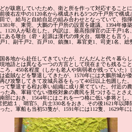
どが跋扈していたため、衛と所を作って対応することに
後右左中の1120名から構成される5つの千戸所で構成さ
屯田で、給与と自給自足の組み合わせとなっていて、指
、1381年、東莞、大鵬の千戸所の設置を建議、1394年
1120人が駐在した。内訳は、最高指揮官の正千戸1名
にある墩台（砦・起源は漢代の烽火台。烟墩とも言う。
、副千戸2、百戸10、鎮撫1、幕官吏1、司吏1名、総勢
国各地から赴任してきていたが、だんだんと代々暮らし
現地語とは異なる一つの方言として現在までも残るこ
ところ、450名程度（しかも老人や病弱者が残っていた
では盗賊などを撃退してきたが、1570年には大鵬所城が
寇が再び攻撃してきて攻城兵器をもって40日以上包囲した
って撃退する程お寒い組織に成り果てていた。付近の
った為、軍籍でない徴税対象の農民を見つけることさえ難
部におき、1564年にはこれを一つ格に低い参将とし、
総１、哨官5、兵士330名をおき、その後1621年以降陸営
となった。軍船も当初53隻が、1591年には112隻、1629年