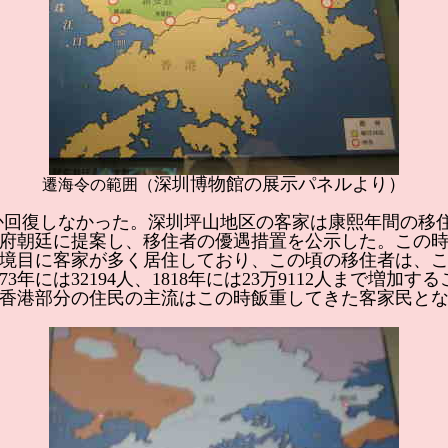
深圳博物館の展示パネルより）
遷海令の範囲（
かなか回復しなかった。深圳坪山地区の客家は康熙年間の
省政府朝廷に提案し、移住者の優遇措置を公示した。この
境目に客家が多く居住しており、この頃の移住者は、
3年には32194人、1818年には23万9112人まで増
香港部分の住民の主流はこの時飯重してきた客家民と