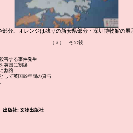
色部分。オレンジは残りの新安県部分・深圳博物館の展
（３） その後
を殺害する事件発生
島を英国に割譲
国に割譲
として英国99年間の貸与
。
 出版社: 文物出版社