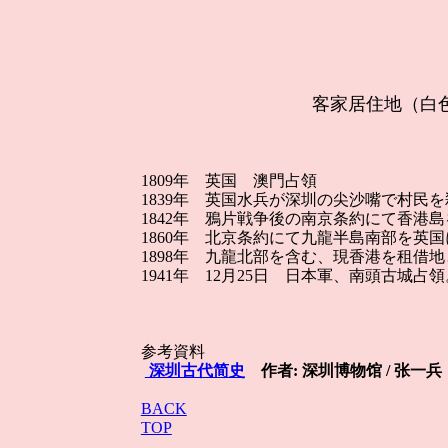
客家居住地（白
1809年 英国 澳門占領
1839年 英国水兵が深圳の尖沙嘴で村民
1842年 鴉片戦争後の南京条約にて香港
1860年 北京条約にて九龍半島南部を英
1898年 九龍北部を含む、現香港を租借地
1941年 12月25日 日本軍、南頭古城占領
参考資料
深圳古代简史
作者: 深圳博物馆 / 张一兵
BACK
TOP