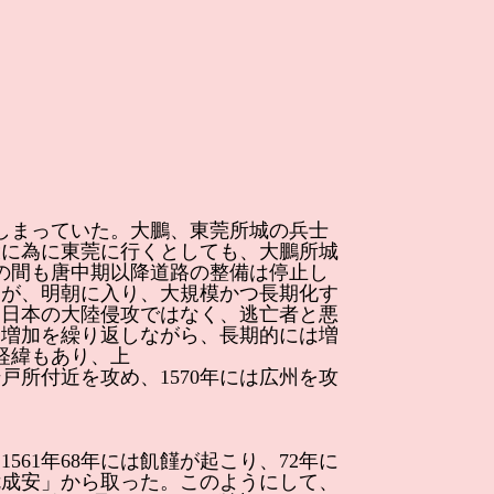
しまっていた。大鵬、東莞所城の兵士
役に為に東莞に行くとしても、大鵬所城
れの間も唐中期以降道路の整備は停止し
たが、明朝に入り、大規模かつ長期化す
、日本の大陸侵攻ではなく、逃亡者と悪
、増加を繰り返しながら、長期的には増
経緯もあり、上
戸所付近を攻め、1570年には広州を攻
1年68年には飢饉が起こり、72年に
危成安」から取った。このようにして、