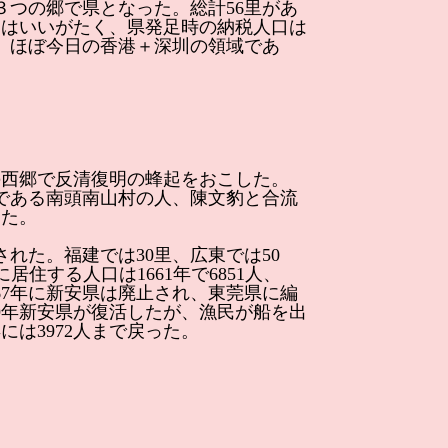
、３つの郷で県となった。総計56里があ
とはいいがたく、県発足時の納税人口は
領域は、ほぼ今日の香港＋深圳の領域であ
の西郷で反清復明の蜂起をおこした。
ーである南頭南山村の人、陳文豹と合流
した。
れた。福建では30里、広東では50
住する人口は1661年で6851人、
667年に新安県は廃止され、東莞県に編
9年新安県が復活したが、漁民が船を出
には3972人まで戻った。