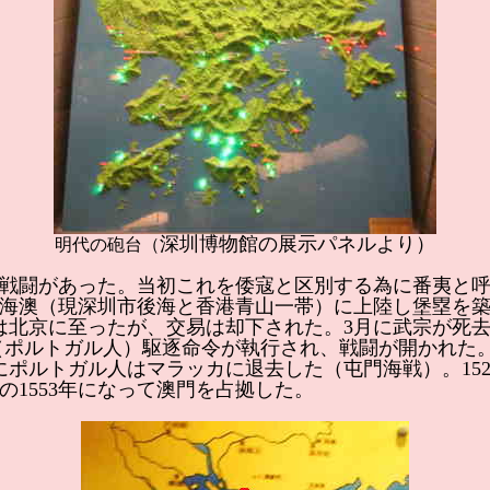
深圳博物館の展示パネルより）
明代の砲台（
て戦闘があった。当初これを倭寇と区別する為に番夷と
海澳（現深圳市後海と香港青山一帯）に上陸し堡塁を築き
使者は北京に至ったが、交易は却下された。3月に武宗が死
人（ポルトガル人）駆逐命令が執行され、戦闘が開かれた
にポルトガル人はマラッカに退去した（屯門海戦）。15
1553年になって澳門を占拠した。