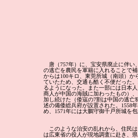
唐（757年）に、宝安県廃止に伴い
の逃亡を農民を軍籍に入れることで補
からは100キロ、東莞所城（南頭）
ていたため、交通も酷く不便だった。
るようになった。また一部には日本人
商人が中国の海賊に加わったもの）、
加し続けた（倭寇の7割は中国の逃亡
述の備倭総兵府が設置された。1558
め、1571年には大鵬守御千戸所城を
このような治安の乱れから、住民は省
は広東省の役人が現地調査に赴き、県