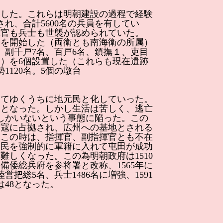
した。これらは明朝建設の過程で経験
れ、合計5600名の兵員を有してい
揮官も兵士も世襲が認められていた。
修築を開始した（両衛とも南海衛の所属）
、副千戸7名、百戸6名、鎮撫１、吏目
）を6個設置した（これらも現在遺跡
1120名。5個の墩台
てゆくうちに地元民と化していった。
ととなった。しかし生活は苦しく、逃亡
）しかいないという事態に陥った。この
倭寇に占拠され、広州への基地とされる
。この時は、指揮官、副指揮官とも不在
農民を強制的に軍籍に入れて屯田が成功
しくなった。この為明朝政府は1510
備倭総兵府を参将署と改称、1565年に
把総5名、兵士1486名に増強、1591
には48となった。