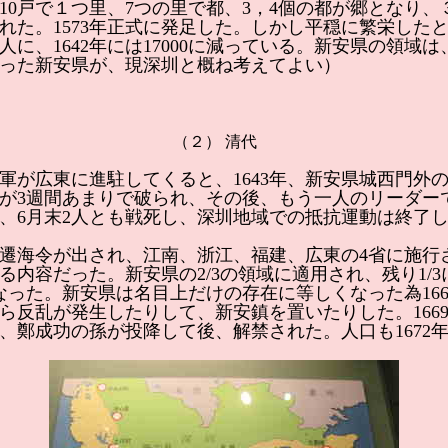
れ、110戸で１つ里、7つの里で都、3，4個の都が郷となり
れた。1573年正式に発足した。しかし平穏に繁栄した
000人に、1642年には17000に減っている。新安県の
った新安県が、現深圳と概ね考えてよい）
（２） 清代
清軍が広東に進駐してくると、1643年、新安県城西門外
起したが3週間あまりで破られ、その後、もう一人のリーダ
、6月末2人とも戦死し、深圳地域での抵抗運動は終了
遷海令が出され、江南、浙江、福建、広東の4省に施行さ
容だった。新安県の2/3の領域に適用され、残り1/3に居
2人となった。新安県は名目上だけの存在に等しくなった為1
ら反乱が発生したりして、新安鎮を置いたりした。166
年、鄭成功の孫が投降して後、解禁された。人口も1672年