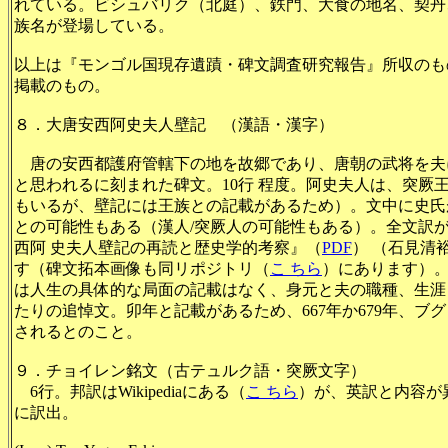
れている。ビシュバリク（北庭）、鉄門、大食の地名、契丹
族名が登場している。
以上は『モンゴル国現存遺蹟・碑文調査研究報告』所収のも
掲載のもの。
８．大唐安西阿史夫人壁記 （漢語・漢字）
唐の安西都護府管轄下の地を故郷であり、唐朝の武将を夫
と思われるに刻まれた碑文。10行 程度。阿史夫人は、突厥
もいるが、壁記には王族との記載があるため）。文中に史氏
との可能性もある（漢人/突厥人の可能性もある）。全文訳
西阿 史夫人壁記の再読と歴史学的考察』（
PDF
） （石見清
す（碑文拓本画像も同リポジトリ（
こ ちら
）にあります）。
は人生の具体的な局面の記載はなく、身元と夫の職種、生涯
たりの追悼文。卯年と記載があるため、667年か679年、ブ
されるとのこと。
９．チョイレン銘文（古テュルク語・突厥文字）
6行。邦訳はWikipediaにある（
こ ちら
）が、英訳と内容が
に訳出。