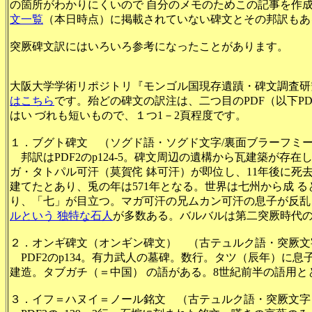
の箇所がわかりにくいので 自分のメモのためこの記事を作
文一覧
（本日時点）に掲載されていない碑文とその邦訳もあ
突厥碑文訳にはいろいろ参考になったことがあります。
大阪大学学術リポジトリ『モンゴル国現存遺蹟・碑文調査研究
はこちら
です。殆どの碑文の訳注は、二つ目のPDF（以下P
はい づれも短いもので、１つ1－2頁程度です。
１．ブグト碑文 （ソグド語・ソグド文字/裏面ブラーフミ
邦訳はPDF2のp124-5。碑文周辺の遺構から瓦建築が存
ガ・タトパル可汗（莫賀侘 鉢可汗）が即位し、11年後に死
建てたとあり、兎の年は571年となる。世界は七州から成 
り、「七」が目立つ。マガ可汗の兄ムカン可汗の息子が反乱
ルという 独特な石人
が多数ある。バルバルは第二突厥時代
２．オンギ碑文（オンギン碑文） （古テュルク語・突厥文
PDF2のp134。有力武人の墓碑。数行。タツ（辰年）に
建造。タブガチ（＝中国） の語がある。8世紀前半の語用と
３．イフ＝ハヌイ＝ノール銘文 （古テュルク語・突厥文字