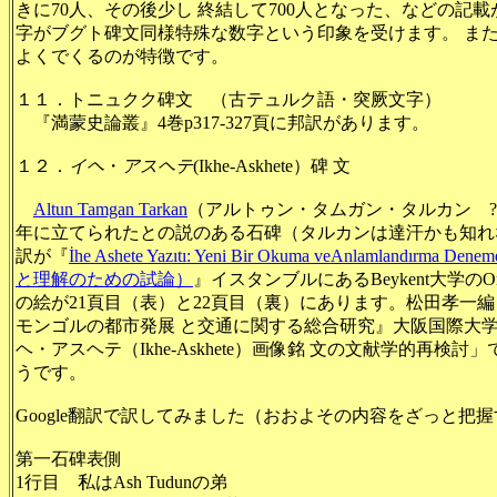
きに70人、その後少し 終結して700人となった、などの記
字がブグト碑文同様特殊な数字という印象を受けます。 ま
よくでくるのが特徴です。
１１．トニュクク碑文 （古テュルク語・突厥文字）
『満蒙史論叢』4巻p317-327頁に邦訳があります。
１２．
イヘ
・
アスヘテ
(Ikhe-Askhete）碑 文
Altun Tamgan Tarkan
（アルトゥン・タムガン・タルカン ?-7
年に立てられたとの説のある石碑（タルカンは達汗かも知れ
訳が『
İhe Ashete Yazıtı: Yeni Bir Okuma veAnlamlan
と理解のための試論）
』イスタンブルにあるBeykent大学のO
の絵が21頁目（表）と22頁目（裏）にあります。松田孝一
モンゴルの都市発展 と交通に関する総合研究』大阪国際大学
ヘ・アスヘテ（Ikhe-Askhete）画像銘 文の文献学的再
うです。
Google翻訳で訳してみました（おおよその内容をざっと把
第一石碑表側
1行目 私は
Ash Tudunの弟