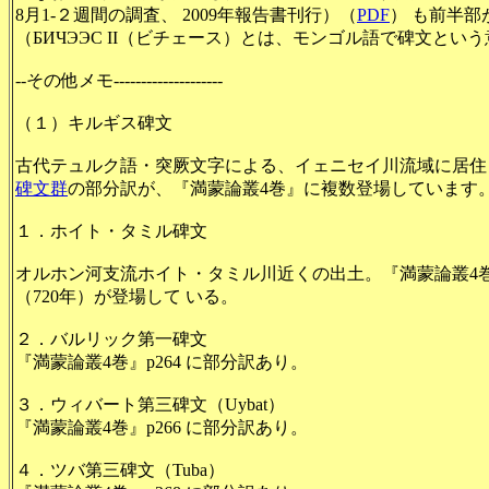
8月1-２週間の調査、 2009年報告書刊行）（
PDF
） も前半
（БИЧЭЭС II（ビチェース）とは、モンゴル語で碑文とい
--その他メモ--------------------
（１）キルギス碑文
古代テュルク語・突厥文字による、イェニセイ川流域に居住
碑文群
の部分訳が、
『満蒙論叢4巻』に複数登場しています
１．ホイト・タミル碑文
オルホン河支流ホイト・タミル川近くの出土。『満蒙論叢4巻
（720年）が登場して いる。
２．バルリック第一碑文
『満蒙論叢4巻』p
264 に部分訳あり。
３．ウィバート第三碑文（
Uybat）
『満蒙論叢4巻』p
266 に部分訳あり。
４．ツバ第三碑文（
Tuba）