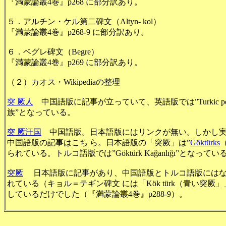
『満蒙論叢4巻』p
268 に部分訳あり。
５．アルチン・ケル第二碑文（
Altyn- kol）
『満蒙論叢4巻』p
268-9 に部分訳あり。
６．ベグレ碑文（
Begre）
『満蒙論叢4巻』p
269 に部分訳あり。
（２）カオス・Wikipediaの整理
突 厥人
中国語版に記事が立っていて、英語版では
”Turk
族”となっている。
突 厥汗国
中国語版。日本語版にはリンクが無い。しかし実
中国語版の記事はこち ら。日本語版の「突厥」は”
Göktürks
られている。トルコ語版では”Göktürk Kağanlığı”となってい
突厥
日本語版に記事があり、中国語版とトルコ語版にはない。英
れている（キョル＝テギン碑文 には「Kök türk（青い突
しているだけでした（
『満蒙論叢4巻』p288-9
）。