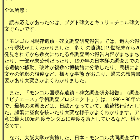
全体所感：
読み応えがあったのは、ブグト碑文とキュリ＝チョル碑文
文ぐらいです。
『モンゴル国現存遺蹟・碑文調査研究報告』では、過去の報
いう現状がよくわかりました。多く の遺跡は19世紀末から
発見されてから数次にわたる各調査者の報告内容がまちまち
たり、一部が未公刊だったり、1997年の日本隊の調査まで
る遺物の移動、破片が複数の博物館に分散したり、農耕によ
文かの解釈の相違など、様々な事態 がおこり、過去の報告
要があり大変さがよくわかりました。
また、『モンゴル国現存遺蹟・碑文調査研究報告』（調査
「ビチェース」学術調査プロジェク ト」）は、1996－98
で、最初の80頁ほどは、日誌となっていて、遺跡旅行記とし
た。頻繁に昼食を抜いたり大変な様子がよくわかります。ア
意に最大100m程度ランダムに精度を落としているなど、様
念です。
なお、大阪大学が実施した、日本・モンゴル共同調査プロジェ