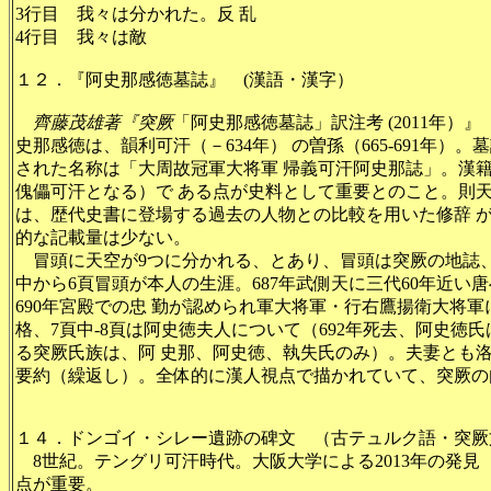
3行目 我々は分かれた。反 乱
4行目 我々は敵
１２．『阿史那感徳墓誌』 (漢語・漢字）
齊藤茂雄著『
突厥
「阿史那感徳墓誌」訳注考 (2011年）』
史那感徳は、韻利可汗（－634年） の曽孫（665-691年）。墓
された名称は「大周故冠軍大将軍 帰義可汗阿史那誌」。漢
傀儡
可汗となる）
で ある点が史料として重要とのこと。則
は、歴代史書に登場する過去の人物との比較を用いた修辞 
的な記載量は少ない。
冒頭に天空が9つに分かれる、とあり、冒頭は突厥の地誌
中から6頁冒頭が本人の生涯。687年武側天に三代60年近
690年宮殿での忠 勤が認められ軍大将軍・行右鷹揚衛大将軍
格、7頁中-8頁は
阿史徳夫人について（692年死去、
阿史徳氏
る突厥氏族は、
阿 史那、
阿史徳、執失氏のみ）。夫妻とも洛
要約（繰返し）。全体的に漢人視点で描かれていて、突厥の
１４．ドンゴイ・シレー遺跡の碑文 （古テュルク語・突厥
8世紀。テングリ可汗時代。大阪大学による2013年の発見
点が重要。