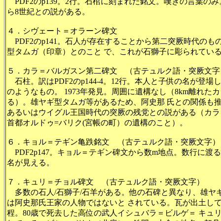
PDF2のp139。2行。石棺に刻まれた銘文。嘆きの言葉の
ら8世紀との説がある。
４．シヴェート＝オラーン碑文
PDF2のp141。石人が存在することから第二突厥時代の
型タムガ（印章）とのこと で、これが石獅子に彫られてい
５．カラ＝バルガスン第二碑文 （古テュルク語・突厥文字
石柱。訳はPDF2のp144-4。12行。本人と子供の名が登
のようなもの。 1973年発見。周囲に遺構なし（8km離れ
る）。雄ヤギ型タムガ等があるため、阿史那 氏との関係も
あるいはウイグル王国時代の突厥の残党との説がある（カラ
首都オルドゥ=バリク(宮帳の町）の遺構のこと）。
６．キョル＝テギン亀跌銘文 （古テュルク語・突厥文字）
PDF2p147。キョル＝テギン碑文から数m地点。数行に渡
名が見える。
７．キュリ＝チョル碑文 （古テュルク語・突厥文字）
多数の石人/石獅子/石羊がある。他の石碑と異なり、雄ヤ
は阿史那氏王家の人物ではないと されている。瓦が出土している。
程。80歳で死去した高位の武人イシュバラ＝ビルゲ＝ キュ