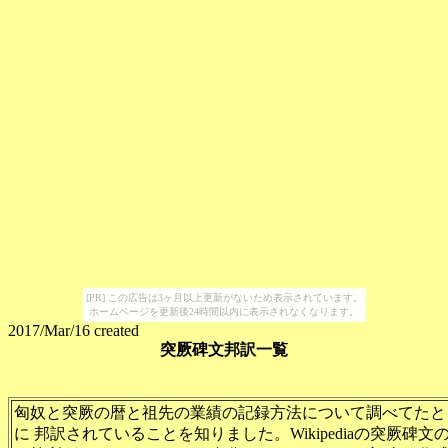
[PR] この広告は3ヶ月以上更新がないため表示されています。
ホームページを更新後24時間以内に表示されなくなります。
2017/Mar/16 created
突厥碑文邦訳一覧
匈奴と突厥の暦と祖先の業績の記録方法について調べてたと
に 邦訳されていることを知りました。Wikipediaの突厥