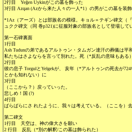
2行目
Yeğen Uykinがこの墓を飾った
3行目
Azqan (Azから来た人々の一人*1）の男がこの墓を
*1Az（アーズ）とは部族名の模様。
キョル＝テギン碑文
（『
ュクク碑文（
同 巻p321)に征服対象の部族名として登場して
第一
石碑裏面
1行目
Ash Tudunの弟であるアルトゥン・タムガン達汗の葬儀
は平
私たちはさよならを言って別れた。死（*反乱の意味もある） 
2行目
彼の息子
TorgulとYelgekが、
亥
年（*アルトゥンの死去が72
とかも知れない）に
3行目
（ここから？）戻っていった。
悲しめ！国
(?)
4行目
ばらばらにさ れたように、我々は考えている。（ここを）
第二碑文
1行目 天空は、神の偉大さを願い
2 行目 反乱
（*別の解釈/この墓は飾られた）