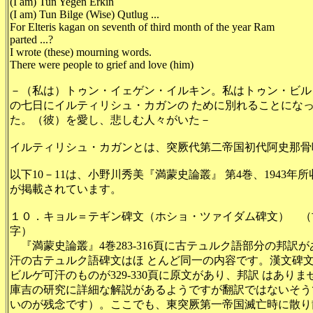
(I am) Tun Yegen Erkin
(I am) Tun Bilge (Wise) Qutlug ...
For Elteris kagan on seventh of third month of the year Ram
parted ...?
I wrote (these) mourning words.
There were people to grief and love (him)
－（私は）トゥン・イェゲン・イルキン。私はトゥン・ビル
の七日にイルティリシュ・カガンの ために別れることにな
た。（彼）を愛し、悲しむ人々がいた－
イルティリシュ・カガンとは、突厥代第二帝国初代阿史那骨咄
以下10－11は、小野川秀美『満蒙史論叢』 第4巻、1943年所収
が掲載されています。
１０．キョル＝テギン碑文（ホショ・ツァイダム碑文） （
字）
『満蒙史論叢』4巻283-316頁に古テュルク語部分の邦訳
汗の古テュルク語碑文はほ とんど同一の内容です。漢文碑文
ビルゲ可汗のものが329-330頁に原文があり、邦訳 はあ
庫吉の研究に詳細な解説があるようですが翻訳ではないそう
いのが残念です）。ここでも、東突厥第一帝国滅亡時に散り