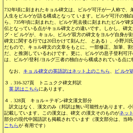
732年頃に刻まれたキョル碑文は、ビルゲ可汗が一人称で、
人生をビルゲが語る構成となって います。ビルゲ可汗の独
ら、735年頃に刻まれた、ビルゲ死去後に刻まれたビルゲ碑
伝となっている点がキョル碑文との違いです。しかし、碑文
グ・ビ ルゲが、キョル、ビルゲ双方の碑文をヨルゲ自身が
碑文に関する行では20日かけて刻んだ、 とある）、小野川
だもので、キョル碑文の文章をもとに、一部修正、加筆、割
だ、と推測しているわけです。更に、ビルゲの息子登利可汗
は、ビルゲ/登利 /ヨルグ三者の独白から構成されている点
なお、
キョ ル碑文の英語訳はネット上のこちら
、
ビ ルゲ
３．316-327頁 トニュクク碑文邦訳
英 訳はこちら
にあります。
４．328頁 キョル＝テギン碑文漢文部分
訳文はなく、漢文のみ（邦訳は無い可能性があります。小
記載しています。この漢文は、碑文 の漢文そのものが
ネット
部分の現代中国語訳も掲載されています（漢文部分は、当時
こちら
が 有用です）