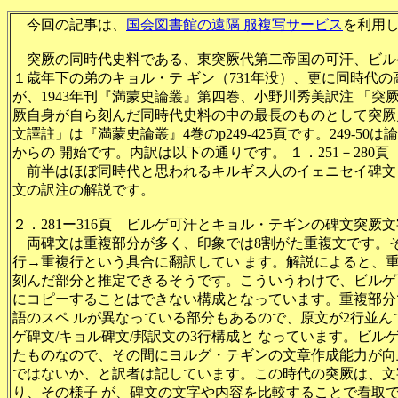
今回の記事は、
国会図書館の遠隔 服複写サービス
を利用
突厥の同時代史料である、東突厥代第二帝国の可汗、ビルゲ可
１歳年下の弟のキョル・テ ギン（731年没）、更に同時代
が、1943年刊『満蒙史論叢』第四巻、小野川秀美訳注 「
厥自身が自ら刻んだ同時代史料の中の最長のものとして突厥
文譯註」は『満蒙史論叢』4巻のp249-425頁です。249-5
からの 開始です。内訳は以下の通りです。 １．251－28
前半はほぼ同時代と思われるキルギス人のイェニセイ碑文
文の訳注の解説です。
２．281ー316頁 ビルゲ可汗とキョル・テギンの碑文突厥
両碑文は重複部分が多く、印象では8割がた重複文です。
行→重複行という具合に翻訳してい ます。解説によると、
刻んだ部分と推定できるそうです。こういうわけで、ビルゲ
にコピーすることはできない構成となっています。重複部分
語のスペ ルが異なっている部分もあるので、原文が2行並
ゲ碑文/キョル碑文/邦訳文の3行構成と なっています。ビル
たものなので、その間にヨルグ・テギンの文章作成能力が向
ではないか、と訳者は記しています。この時代の突厥は、文
り、その様子 が、碑文の文字や内容を比較することで看取