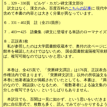
５．329－330頁 ビルゲ・カガン碑文漢文部分
訳文はなく、漢文のみ。百度百科の
こちらの記事
に 現代
含めて本書の内容とは大きく分量が異なっています。
６．331－402頁 註（全251箇所）
７．403ー425 語彙集（碑文に登場する単語のローマナイ
８．正誤表1枚
私が参照したのは大学図書館収蔵本で、奥付の次ページに
館本を確認したわけではないため、 国会図書館遠隔複写依
ば、複写可能なのではないかと思います。
本巻は、全425頁で、「突厥碑文譯註」は176頁、正誤表含
作権法内で収まります。 「突厥碑文訳注」以外の所収論文
本巻に他著者論文が掲載されていたとしても、本書は、『満
のなので、雑誌扱いとなるため、「複数著者による論文集の
分しか複写できない」というしばりもありません。
本訳注でも、百聞は一見に如かず、という思いをいだきま
的に自伝形式で、枚数も多く、読ん でみてがっかりするよ