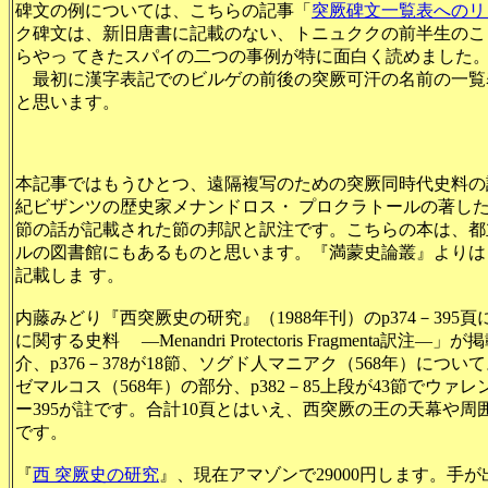
碑文の例については、こちらの記事「
突厥碑文一覧表へのリ
ク碑文は、新旧唐書に記載のない、トニュククの前半生のこ
らやっ てきたスパイの二つの事例が特に面白く読めました
最初に漢字表記でのビルゲの前後の突厥可汗の名前の一覧
と思います。
本記事ではもうひとつ、遠隔複写のための突厥同時代史料の
紀ビザンツの歴史家メナンドロス・ プロクラトールの著し
節の話が記載された節の邦訳と訳注です。こちらの本は、都
ルの図書館にもあるものと思います。『満蒙史論叢』よりは
記載しま す。
内藤みどり『西突厥史の研究』（1988年刊）のp374－395
に関する史料 ―Menandri Protectoris Fragmenta訳
介、p376－378が18節、ソグド人マニアク（568年）について。
ゼマルコス（568年）の部分、p382－85上段が43節でウァレン
ー395が註です。合計10頁とはいえ、西突厥の王の天幕や周
です。
『
西 突厥史の研究
』、現在アマゾンで29000円します。手が