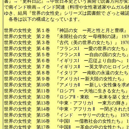
書』→『更科日記』→中世日本史という展開で読書方向が変わ
で南インド映画→ インド関連（料理や女性著述家やムガル
ゆき、結局『世界の女性史』シリーズは図書館で ざっと確
各巻は以下の構成となっています。
世界の女性史 第１巻 『神話の女 ー死と性と月と豊穣』 1
世界の女性史 第２巻 『未開社会の女 ー母権制の謎』 197
世界の女性史 第３巻 『古代（美の世界の女たち）』 197
世界の女性史 第４巻 『フランスⅠ ー愛の世界の女たち』1
世界の女性史 第５巻 『フランスⅡ ー自由の国の女たち』1
世界の女性史 第６巻 『イギリスⅠ ー忍従より自由へ』 19
世界の女性史 第７巻 『イギリスⅡ ー英文学のヒロインたち
世界の女性史 第８巻 『イタリア ー南欧の永遠の女たち』 
世界の女性史 第９巻 『アメリカⅠ ー新大陸の女性たち』 1
世界の女性史 第10巻 『アメリカⅡ ー新しい女性像を求めて
世界の女性史 第11巻 『ロシアⅠ ー大地に生きる女たち』 1
世界の女性史 第12巻 『ロシアⅡ・東欧 ー未来を築く女たち
世界の女性史 第13巻 『中東・アフリカⅠ ー東方の輝き』 1
世界の女性史 第14巻 『中東・アフリカ Ⅱ ー閉ざされた世界
世界の女性史 第15巻 『インド ーサリーの女たち』 197
世界の女性史 第16巻 『中国Ⅰ ー儒教社会の女性たち』 19
世界の女性史 第17巻 『中国Ⅱ ー革命の中の女性たち』19