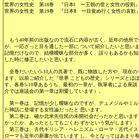
世界の女性史 第18巻 『日本Ⅰ ー王朝の世と女性の役割』 1
世界の女性史 第19巻 『日本Ⅱ ー目覚め行く女性の哀歓』 
もう40年前の出版なので流石に内容が古く、近年の他所で
が、一応ざっと目を通した一部に ついて紹介したいと思い
記憶だけなので、結構曖昧な部分が多く、誤りもあるかも知
した時に修正したいと思います。
全巻だいたい5-10人の共著で、既に物故した方や、現在
ます。以前ご紹介した『世界 こどもの歴史』シリーズとほ
す。各巻5-10章あるうち、最初の一章が、執筆者による座
介では座談会の第一章は割愛しています）。
第一巻は、記憶が少し曖昧なのですが、デュメジルやミル
た神話に登場する女性論だったと 思います。
第二巻は、確か北米先住民の未開社会だったかと思います
かったか、あったとしてもごくわ ずかという気がします）
第三巻は、古代ギリシア・ヘレニズム・ローマ・古代イス
ローマも近年の新書が出ています し、今となってはあまり