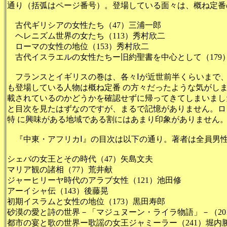
通り（括弧はページ番号）。登場している面々は、概ね定番
古代ギリシアの女性たち（47）三浦一郎
ヘレニズム世界の女たち（113）秀村欣二
ローマの女性の地位（153）秀村欣二
古代イスラエルの女性たちー旧約聖書を中心として（179
フランスとイギリスの巻は、各々Ⅰが近世前半くらいまで、
も登場している人物は概ね定番 の方々だったような気がし
載されているのかどうかを確認せずに帰ってきてしまいまし
と目次を見たはずなのですが、まるで記憶がありません。ロ
特 に興味がある地域である割にはあまり印象がありません
『中東・アフリカⅠ』の目次は以下の通り。著者は全員男
シェバの女王とその時代（47）矢島文夫
マリア観の諸相（77）荒井献
ジャーヒリーヤ時代のアラブ女性（121）池田修
アーイシャ伝（143）後藤晃
初期イスラムと女性の地位（173）黒田寿郎
砂漠の愛と詩の世界－「マジュヌーン・ライラ物語」－（20
都市の宴と歌の世界ー歌謡の女王ジャミーラー（241）堀内