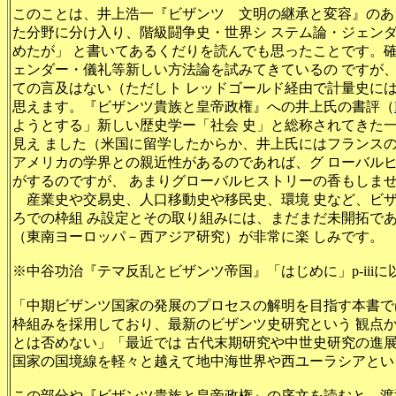
このことは、井上浩一『ビザンツ 文明の継承と変容』のあと
た分野に分け入り、階級闘争史・世界シ ステム論・ジェン
めたが」 と書いてあるくだりを読んでも思ったことです。
ェンダー・儀礼等新しい方法論を試みてきているの ですが
ての言及はない（ただしト レッドゴールド経由で計量史に
思えます。『ビザンツ貴族と皇帝政権』への井上氏の書評（
ようとする」新しい歴史学ー「社会 史」と総称されてきた
見え ました（米国に留学したからか、井上氏にはフランス
アメリカの学界との親近性があるのであれば、グ ローバル
がするのですが、 あまりグローバルヒストリーの香もしま
産業史や交易史、人口移動史や移民史、環境 史など、ビ
ろでの枠組 み設定とその取り組みには、まだまだ未開拓で
（東南ヨーロッパ－西アジア研究）が非常に楽 しみです。
※中谷功治『テマ反乱とビザンツ帝国』「はじめに」p-iiiに
「中期ビザンツ国家の発展のプロセスの解明を目指す本書で
枠組みを採用しており、最新のビザンツ史研究という 観点
とは否めない」「最近では 古代末期研究や中世史研究の進
国家の国境線を軽々と越えて地中海世界や西ユーラシアとい
この部分や『ビザンツ貴族と皇帝政権』の序文を読むと、渡