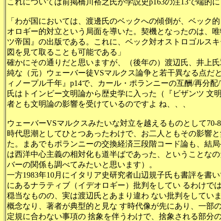
これについては前掲橋川裕之氏が学説史p163の注13で端的
「わが国においては、渡邊氏のベックへの傾倒が、ベック的
オロギー的対立という局面を導いた。契機となったのは、唯
ツ帝国』の出版である。これに、ベック対オストロゴルスキ
図を見て取ることも可能である」
確かにその通りだと思いますが、（後年の）渡辺氏、井上氏
純な（元）ウェーバー徒VSマルクス論争と若干異なる点だ
ィノープル千年』p14で、カール・ポランニーの互酬/再分配
氏はトインビー文明論から歴史学に入った（『ビザンツ 文
者とも文明論の影響を受けているのですよ ね、、、
ウェーバーVSマルクスみたいな対立を越えるものとして70-
時代思潮としてひとつあったわけで、お二人ともその影響と
た。まあでもポランニーの交換経済三段階コード論も、結局
は西洋中心主義の相対化も道半ばであった、ということなの
バーの関係も調べてみたいと思います）。
一方1983年10月にイタリア史研究者山辺規子氏も書評を書
にあるナラティブ（イデオロギー）批判をしてい るわけで
穏当なものの、実は渡辺氏とあまり違わ ない批判をしてい
概念なり、著者が典型的と見な す時代像が先にあり、一部
定規に合わない事項の 捨象を伴うわけで、捨象される部分