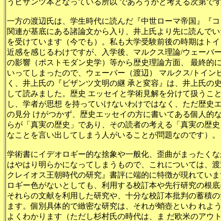
うビザンツ本となっている所以 であろうかと考える次第で
一方の渡辺氏は、学生時代に読んだ『中世ローマ帝国』『コ
関連が基底にある諸論文から入り、井上氏より先に読んでい
を受けています（今でも）。私も大学受験前後の時期はトイ
近感を感じるわけですが、入学後、マルクス理論/ウェーバー/
の影響（ポストモダン史学）等から歴史理論方面、 最終的
いってしまったので、ウェーバー（渡辺） マルクス/トイ
く、井上氏の『ビザンツ文明の継 承と変容』は、井上氏の
して読みました。歴史 エッセイと学術見解を分けて扱うこ
し、学者が思想 を持っていけないわけではなく、ただ歴史
の見分 けがつかず、歴史エッセイの方に書いてある個人的
らが「真実の歴史」であり、その読者の考える「真実の歴史
なことを言い出してしまう人がいることが問題なのです）。
学術書にイデオロギー的な捨象や一般化、歪曲がまったくな
はやはり明らかになってしまうもので、これについては、渡
クレイオス王朝時代の研究』書評に端的に特徴が現れていま
ロギー色がないとしても、利用する校訂本や先行研究の根底
それらの文献を利用した研究や、十分な校訂本批判の蓄積の
ます。個別具体的で緻密な研究は、それが蛸壺といわ れよ
よくわかります（ただし杉村氏の時代は、ま だ欧米のアウ