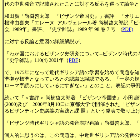
代の中世発音で記載されたことに対する反応を巡って論争と
和田廣「尚樹啓太郎 『ビザンツ帝国史』」書評 『オリエント』
根津由喜夫
「エレーヌ=アルヴェレール著 尚樹啓太郎訳『ビ
会, 1989年」書評、
『史学雑誌』
1989 年 98 巻 7 号 (
PDF)
に対する反論と意図の詳細解説が、
「わが国におけるビザンツ史研究について--ビザンツ時代の
『
史学雑誌』
110(4)
2001年（
PDF
）
で、1975年になって近代ギリシア語の学習を始めて問題を
準拠が標準となっているとの認識は誤認である、「一定の規
ローマ字読みにしているにすぎない」とのこ と。表記の事
続いて「＜書評＞ 尚樹啓太郎著 『ビザンツ帝国史』 小田 謙
(2000)及び 2000年8月10日に京都大学で開催された
るビザンティン史講義の実践と課 題」という発表で取り上
「ビザンツ時代ギリシャ語の発音表記再論」尚樹啓太郎、『オリエン
個人的に思うのは、この問題は、中近世ギリシア語の発音の学