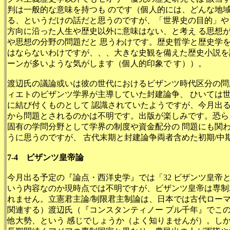
判は一般的な意味を持つも のです（個人的には、どんな地域
る、というだけの話だと思うのですが、「世界史の目的」や
方向に沿った人生や歴史以外に意味はない、と考え る思想
や思想の分野の問題だと 思うわけです。歴史哲学と歴史学
はならないわけですが、、、大きな史観を備えた歴史小説を
ーンが多いような気がします（個人的印象で す））。
渡辺氏の議論或いは彼の世代におけるビザンツ時代区分の問題
ィエトのビザンツ学界が主導していた封建論争、 ひいては
に結び付くものとして 認識されていたようですが、今月出
から問題とされるのかは不明です。出版が楽しみです。恐らく
固有の学問分野として学界の制度や資金配分の 問題にも関
うに思うのですが、 古代末期と封建論争両者含めた初期/中
7-4 ビザンツ皇帝論
今月出る予定の『論点・西洋史学』では「
32 ビザンツ皇
いう内容なのか現時点では不明ですが、ビザンツ皇帝は専制
れません。立憲君主論/制限君主制論は、日本では古代ロー
関連する）渡辺氏（『コンスタンティノー プル千年』でこ
他大勢、という 感じでしょうか（よく知りませんが）。し