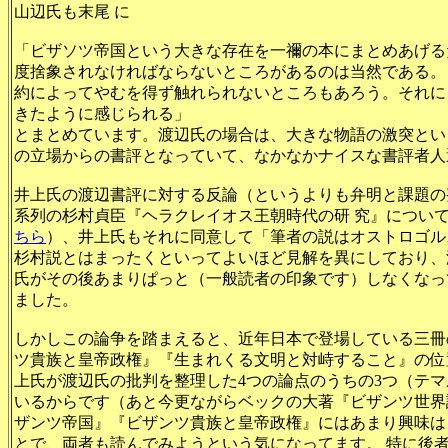
山辺氏も末尾 に
「ビザソツ帝国という大きな存在を一禰の本にまとめあげる
度捨象されなければならないところがあるのは当然である。
約によってやむを得ず触れられないところもあろう。それに
きたように感じられる」
とまとめています。渡辺氏の場合は、大きな物語の激突とい
の立場からの書評となっていて、なかなかナイスな書評者人
井上氏の渡辺書評に対する反論（というよりも弁明と課題の
系列の杉村貞臣『ヘラクレイオス王朝時代の研 究』につい
ちら
）、井上氏もそれに同意して「筆者の説はオストロゴル
杉村説とはまったくといってよいほど見解を異にしており、
氏がその後あまりぱっと（一般読者の印象です）しなくなっ
ました。
しかしこの論争を踏まえると、近年日本で登場している三冊
ツ貴族と皇帝政権』『生まれくる文明と対峙すること』の位
上氏が渡辺氏の批判を整理した4つの論点のうちの3つ（テマ
いるからです（あと今更ながらベックの大著『ビザンツ世界
ザンツ帝国』『ビザンツ貴族と皇帝政権』にはあまり興味は
とで、両者も読んでみようという気になってます。 特に後