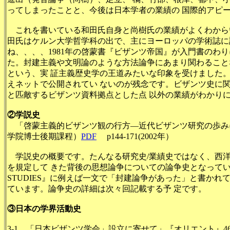
ってしまったことと、今後は日本学者の業績の 国際的アピ
これを書いている和田氏自身と尚樹氏の業績がよくわからいので
田氏はケルン大学哲学科の出で、主にヨーロッパの学術誌に
ね、、、、1981年の啓蒙書『ビザンツ帝国』が入門書のわ
た。封建主義や文明論のような方法論争にあまり関わること
という、実 証主義歴史学の王道みたいな印象を受けました
えネットで公開されてい ないのが残念です。ビザンツ史に
と匹敵するビザンツ資料拠点とした点 以外の業績がわかり
②学説史
「啓蒙主義的ビザンツ観の行方―近代ビザンツ研究の歩み
学院博士後期課程）
PDF
p144-171(2002年）
学説史の概要です。たんなる研究史/業績史ではなく、西
を規定して きた背後の思想論争についての論争史となっている
STUDIES』に例えば一文で「封建論争があった」と書か
ています。論争史の詳細は次々回記載する予 定です。
③日本の学界活動史
3-1 「日本ビザンツ学会」設立に寄せて」『オリエント』46-