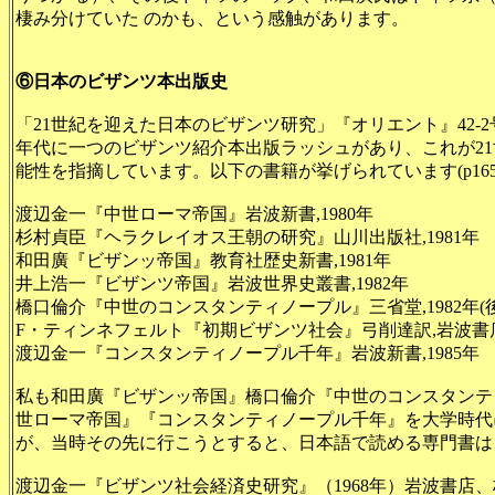
棲み分けていた のかも、という感触があります。
⑥日本のビザンツ本出版史
「21世紀を迎えた日本のビザンツ研究」『オリエント』42-2
年代に一つのビザンツ紹介本出版ラッシュがあり、これが21
能性を指摘しています。以下の書籍が挙げられています(p165
渡辺金一『中世ローマ帝国』岩波新書,1980年
杉村貞臣『ヘラクレイオス王朝の研究』山川出版社,1981年
和田廣『ビザンッ帝国』教育社歴史新書,1981年
井上浩一『ビザンツ帝国』岩波世界史叢書,1982年
橋口倫介『中世のコンスタンティノープル』三省堂,1982年
F・ティンネフェルト『初期ビザンツ社会』弓削達訳,岩波書店,
渡辺金一『コンスタンティノープル千年』岩波新書,1985年
私も和田廣『ビザンッ帝国』橋口倫介『中世のコンスタンテ
世ローマ帝国』『コンスタンティノープル千年』を大学時代
が、当時その先に行こうとすると、日本語で読める専門書は
渡辺金一『ビザンツ社会経済史研究』（1968年）岩波書店