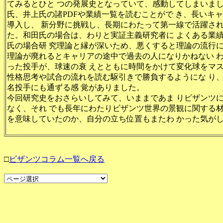
てみるとひと つの発展史となっていて、感動してしまいまし
氏、井上氏の諸PDFや業績一覧を読むことがで き、長いキ
導入し、 新分野に挑戦し、長期にわたって第一線で活躍さ
た。和田氏の場合は、わりと実証主義研究者に よくある業
氏の場合研 究理論と縁が深いため、悪くすると理論の流行に
理論が廃れるとキャリアの途中で過去の人になりかねない 
った投手が、球速の衰 えとともに時間をかけて変化球をマ
性格思考や試合の流れを読む駆引きで勝負するようにな り
名投手にも通ずる感 覚がありました。
今回研究史をおさらいしてみて、いままであま りビザンツ
なく、それ でも長年にわたりビザンツ世界の景観に関する
を意味していたのか、自分の立ち位置もまたわ かった気が
□
ビザンツコラム一覧へ戻る