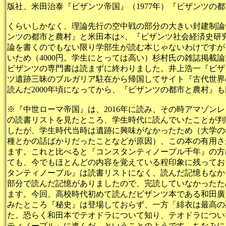
版社、米田治泰『ビザンツ帝国』（1977年）『ビザンツの都市
くらいしかなく、理論先行の空中戦の部分の大きい封建制論
ンツの都市と農村』と米田本は×、『ビザンツ社会経済史研究
論を書くのでもない限り学部生が読む本じゃないわけですが
いため（4000円。学生にとっては高い）杉村氏の雑誌掲載
ビザンツの専門書は読まずに終わりました。井上浩一『ビザ
ツ遺跡三昧のブルガリア駐在から帰国してサイト『古代世界
読んだ2000年頃になってから、『ビザンツの都市と農村』も同
※『中世ローマ帝国』は、2016年に読み、その時アマゾン
の読書リストを見たところ、学生時代に読んでいたことが判
したが、学生時代当時は遺跡に興味がなかったため（大学の
種とかの話ばかりだったことなどが原因）、この本の有用さ
ます。これと比べると『コンスタンティノープル千年』の方
ても、今でもほとんどの内容を覚えている程印象に残ってお
タンティノープル』は読書リストになく、読んだ記憶もなか
部分で読んだ記憶がありましたので、完読していなかったた
ます。今回、高校時代初めて読んだビザンツ本である和田廣
みたところ『秘史』は登場しておらず、一方「緋衣は最高の
た。恐らく和田本でテオドラについて知り、テオドラについ
ティノープル』に進んだ、ということのようです。ちなみに