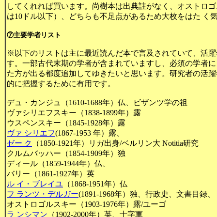
してくれれば買います。尚樹本は出典註がなく、オストロゴ
は10ドル以下）、どちらも不足点があるため大枚をはた く
⑦主要学者リスト
※以下のリストは主に最近読んだ本で言及されていて、活躍
す。一部古代末期の学者が含まれていますし、必須の学者に
た方が出る都度追加してゆきたいと思います。研究者の活躍
的に把握するために有用です。
デュ・カンジュ（1610-1688年）仏、ビザンツ学の祖
ヴァシリエフスキー（1838-1899年）露
ウスペンスキー（1845-1928年）露
ヴァ シリエフ
(1867-1953 年）露、
ゼー ク
（1850-1921年）リガ出身/ベルリン大 Notitia研究
クルムバッハー（1854-1909年）独
ディール（1859-1944年）仏、
バリー（1861-1927年）英
ル イ・ブレイユ
（1868-1951年）仏
フ ランツ・デルガー
(1891-1968年）独、行政史、文書目録、
オストロゴルスキー（1903-1976年）露/ユーゴ
ラ ンシマン
（1902-2000年）英、十字軍