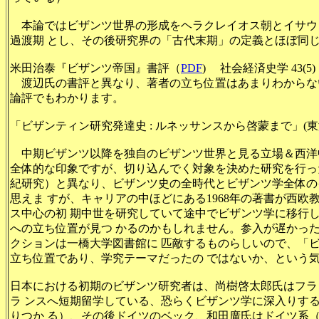
本論ではビザンツ世界の形成をヘラクレイオス朝とイサウ
過渡期 とし、その後研究界の「古代末期」の定義とほぼ同
米田治泰『ビザンツ帝国』書評（
PDF
)
社会経済史学
43(5)
渡辺氏の書評と異なり、著者の立ち位置はあまりわからな
論評でもわかります。
「ビザンティン研究発達史 : ルネッサンスから啓蒙まで」(東海大学紀
中期ビザンツ以降を独自のビザンツ世界と見る立場＆西洋
全体的な印象ですが、切り込んでく対象を決めた研究を行っ
紀研究）と異なり、ビザンツ史の全時代とビザンツ学全体の
思えま すが、キャリアの中ほどにある1968年の著書が西
ス中心の初 期中世を研究していて途中でビザンツ学に移行
への立ち位置が見つ かるのかもしれません。参入が遅かっ
クションは一橋大学図書館に 匹敵するものらしいので、「
立ち位置であり、学究テーマだったの ではないか、という
日本における初期のビザンツ研究者は、尚樹啓太郎氏はフラン
ラ ンスへ短期留学している、恐らくビザンツ学に深入りす
りつか る）、その後ドイツのベック、和田廣氏はドイツ系