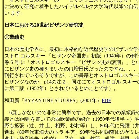
に決めて研究に着手したハイデルベルク大学時代以降の自伝
い ます。
日本における20世紀ビザンツ研究史
①業績史
日本の歴史学界に、最初に本格的な近代歴史学のビザンツ学
ストロ ゴルスキー 『ビザンツ帝国史』初版（1940年）の刊行を
巻 5 号 に「オストロゴルスキー 『ビザンツ史の諸期』」
にビザンツ史の種をまいたのは増田氏だったのですね、、、、
刊行されているそうですが、この書籍とオストロゴルスキー
ビザンツなのか
」p14の注２。同注にてオストロゴル スキ
に第二版（1952年）とされているとのことです）。
和田廣『BYZANTINE STUDIES』(2001年）
PDF
6頁しかないので非常に簡単です。過去の日本での業績録
義とは距離 を置いての西欧業績の紹介（1950年代後半～
野も拡張（辻、井 上、相野、杉村等）し、80年代に飛躍（
進出（80年代東海大のトラ キア、90年代共同調査団のゲミ
進出（発音論争（尚樹）、足立、 橘、竹部、根津、都甲、