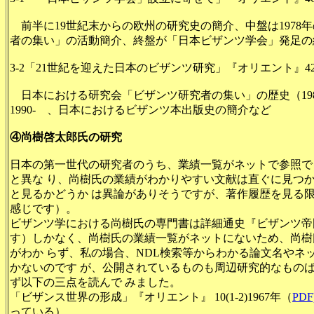
前半に19世紀末からの欧州の研究史の簡介、中盤は1978
者の集い」の活動簡介、終盤が「日本ビザンツ学会」発足の
3-2「21世紀を迎えた日本のビザンツ研究」『オリエント』42
日本における研究会「ビザンツ研究者の集い」の歴史（198
1990- 、日本におけるビザンツ本出版史の簡介など
④尚樹啓太郎氏の研究
日本の第一世代の研究者のうち、業績一覧がネットで参照で
と異な り、尚樹氏の業績がわかりやすい文献は直ぐに見つ
と見るかどうか は異論がありそうですが、著作履歴を見る
感じです）。
ビザンツ学における尚樹氏の専門書は詳細通史『ビザンツ帝
す）しかなく、尚樹氏の業績一覧がネットにないため、尚樹
がわか らず、私の場合、NDL検索等からわかる論文名やネ
かないのです が、公開されているものも周辺研究的なもの
ず以下の三点を読んで みました。
「ビザンス世界の形成」『オリエント』 10(1-2)1967年（
PDF
っている）