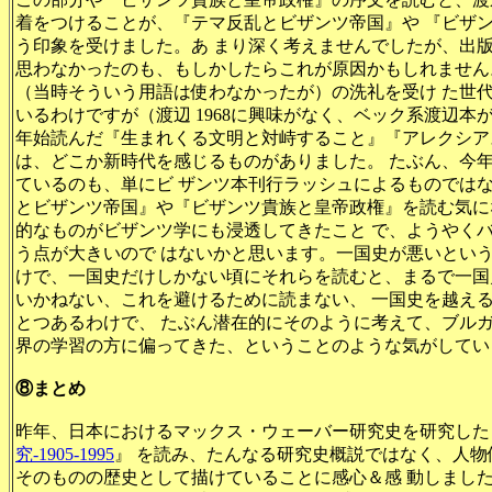
着をつけることが、『テマ反乱とビザンツ帝国』や 『ビザ
う印象を受けました。あ まり深く考えませんでしたが、出
思わなかったのも、もしかしたらこれが原因かもしれません
（当時そういう用語は使わなかったが）の洗礼を受け た世
いるわけですが（渡辺 1968に興味がなく、ベック系渡辺本
年始読んだ『生まれくる文明と対峙すること』『アレクシア
は、どこか新時代を感じるものがありました。 たぶん、今
ているのも、単にビ ザンツ本刊行ラッシュによるものでは
とビザンツ帝国』や『ビザンツ貴族と皇帝政権』を読む気に
的なものがビザンツ学にも浸透してきたこと で、ようやく
う点が大きいので はないかと思います。一国史が悪いとい
けで、一国史だけしかない頃にそれらを読むと、まるで一国
いかねない、これを避けるために読まない、 一国史を越え
とつあるわけで、 たぶん潜在的にそのように考えて、ブル
界の学習の方に偏ってきた、ということのような気がしてい
⑧まとめ
昨年、日本におけるマックス・ウェーバー研究史を研究した
究-1905-1995
』 を読み、たんなる研究史概説ではなく、人物
そのものの歴史として描けていることに感心＆感 動しまし