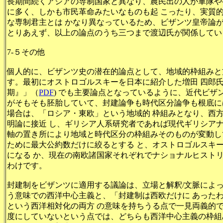
長期間続くアジアの専制国家と異なり、農民出の人が軍隊や
に多く、しかも市民革命みたいなものも起 こったり、実質
な専制君主とは かなり異なっているため、ビザンツ皇帝論
とりあえず、以上の論点のうち三つまで渡辺氏が関係してい
7-５その他
個人的に、ビザンツ史の潜在的論点として、地域的枠組みと
す。最初にオストロゴルスキーを日本に紹介した増田 四郎氏
期』」（
PDF
) でも主要論点となっているように、近代ビザ
がそもそも胚胎していて、封建論争も時代区分論争も根底に
場合は、「ロシア・東欧」という地域的 枠組みとなり、西
明論に接近 し、ギリシア人系研究者であれば現代ギリシア
軸の置き所により地域と時代区分の枠組みそのものが変動し
ために最大公約数だけに絞るとする と、オストロゴルスキ
になる か、現在の南欧諸国家それぞれでナショナルヒスト
わけです。
封建制をビザンツに適用する議論は、立場と解釈/文脈によ
う意味での西洋中心主義と、「封建制は西欧だけに あった
という西洋相対化の両方 の意味を持ちうる点で一見両義的
度にしていないという点では、どちらも西洋中心主義の枠組