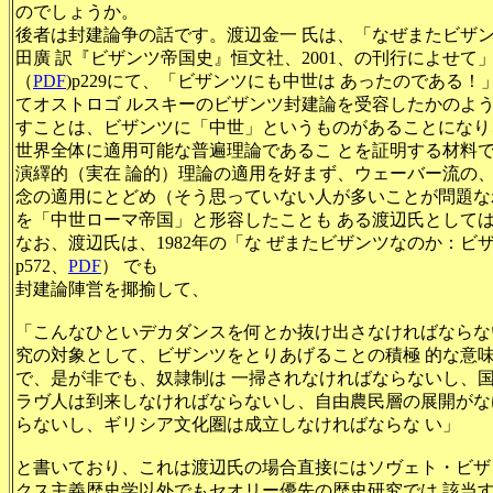
のでしょうか。
後者は封建論争の話です。渡辺金一 氏は、「なぜまたビザン
田廣 訳『ビザンツ帝国史』恒文社、2001、の刊行によせて
（
PDF
)p229にて、「ビザンツにも中世は あったのである
てオストロゴ ルスキーのビザンツ封建論を受容したかのよ
すことは、ビザンツに「中世」というものがあることになり
世界全体に適用可能な普遍理論であるこ とを証明する材料
演繹的（実在 論的）理論の適用を好まず、ウェーバー流の
念の適用にとどめ（そう思っていない人が多いことが問題な
を「中世ローマ帝国」と形容したことも ある渡辺氏として
なお、渡辺氏は、1982年の「な ぜまたビザンツなのか：ビ
p572、
PDF
） でも
封建論陣営を揶揄して、
「こんなひといデカダンスを何とか抜け出さなければならな
究の対象として、ビザンツをとりあげることの積極 的な意
で、是が非でも、奴隷制は 一掃されなければならないし、
ラヴ人は到来しなければならないし、自由農民層の展開がな
らないし、ギリシア文化圏は成立しなければならな い」
と書いており、これは渡辺氏の場合直接にはソヴェト・ビザ
クス主義歴史学以外でもセオリー優先の歴史研究では 該当