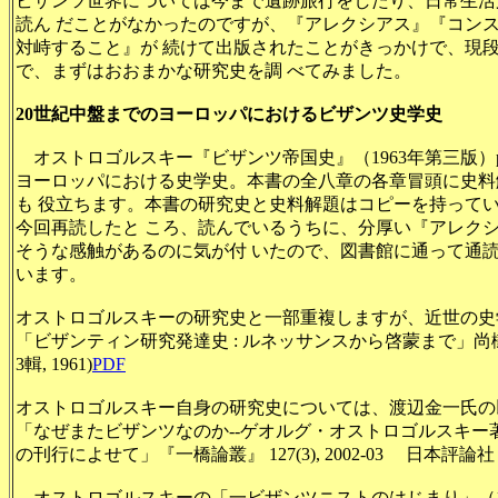
ビザンツ世界については今まで遺跡旅行をしたり、日常生活
読ん だことがなかったのですが、『アレクシアス』『コン
対峙すること』が 続けて出版されたことがきっかけで、現
で、まずはおおまかな研究史を調 べてみました。
20世紀中盤までのヨーロッパにおけるビザンツ史学史
オストロゴルスキー『ビザンツ帝国史』（1963年第三版）p9
ヨーロッパにおける史学史。本書の全八章の各章冒頭に史料
も 役立ちます。本書の研究史と史料解題はコピーを持って
今回再読したと ころ、読んでいるうちに、分厚い『アレク
そうな感触があるのに気が付 いたので、図書館に通って通
います。
オストロゴルスキーの研究史と一部重複しますが、近世の史
「ビザンティン研究発達史 : ルネッサンスから啓蒙まで」尚樹, 啓太郎, 
3輯, 1961)
PDF
オストロゴルスキー自身の研究史については、渡辺金一氏の
「なぜまたビザンツなのか--ゲオルグ・オストロゴルスキー著
の刊行によせて」
『一橋論叢』
127(3), 2002-03
日本評論社
オストロゴルスキーの「一ビザンツニストのはじまり」（1