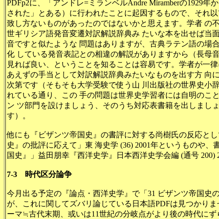
PDFp2に、「アンドレ=ミランベルAndre Miramberの1
された」とある）に行われたことに起因するもので、それ以
致し方ないものがあったのではないかと思えます。学者 の
世ギリシア語発音変遷対訳解説辞典み たいな本を出せば当
音ですと似たような 問題はありますが、古典ラテン語の場
化 している発音表記との相違の解説がありますから（長母
見れば良い、ということを知ることは容易です。学者が一律
あえずの手当として対訳解説辞典みたいなものを出す方 向
次第です（そもそも大学受験で使う山 川出版社の世界史小
れている通り、この 手の問題は世界史学習者には自明のこ
ン ツ部門を設けましょう、そのうち対応表書籍を出しましょ
す）。
他にも『ビザンツ帝国史』の書評に対する尚樹氏の反応として
史』の批評に応えて」
東 海史学
(36)
2001年というものや、
国史』」益田朋幸『西洋史学』日本西洋史学会編 (通号 200) 
7-3 時代区分論争
今月出る予定の『論点・西洋史学』で「31 ビザンツ帝国史
が、これに関してズバリ論じている日本語PDFは見つかりま
ーマ≒古代末期、或いは11世紀の分岐点がより後の時代にず