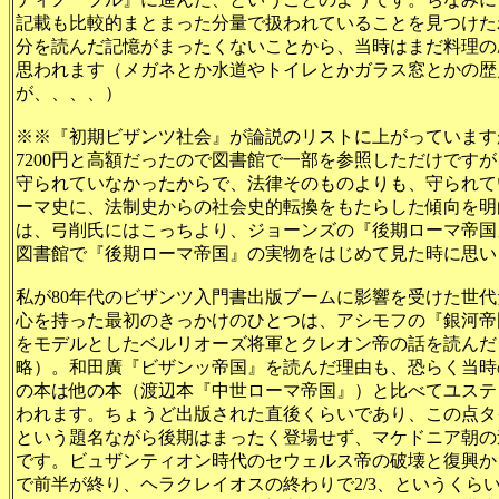
記載も比較的まとまった分量で扱われていることを見つけた
分を読んだ記憶がまったくないことから、当時はまだ料理の
思われます（メガネとか水道やトイレとかガラス窓とかの歴
が、、、、）
※※『初期ビザンツ社会』が論説のリストに上がっています
7200円と高額だったので図書館で一部を参照しただけです
守られていなかったからで、法律そのものよりも、守られて
ーマ史に、法制史からの社会史的転換をもたらした傾向を明
は、弓削氏にはこっちより、ジョーンズの『後期ローマ帝国
図書館で『後期ローマ帝国』の実物をはじめて見た時に思い
私が80年代のビザンツ入門書出版ブームに影響を受けた世代
心を持った最初のきっかけのひとつは、アシモフの『銀河帝
をモデルとしたベルリオーズ将軍とクレオン帝の話を読んだ
略）。和田廣『ビザンッ帝国』を読んだ理由も、恐らく当時
の本は他の本（渡辺本『中世ローマ帝国』）と比べてユステ
われます。ちょうど出版された直後くらいであり、この点タ
という題名ながら後期はまったく登場せず、マケドニア朝の
です。ビュザンティオン時代のセウェルス帝の破壊と復興か
で前半が終り、ヘラクレイオスの終わりで2/3、というくら