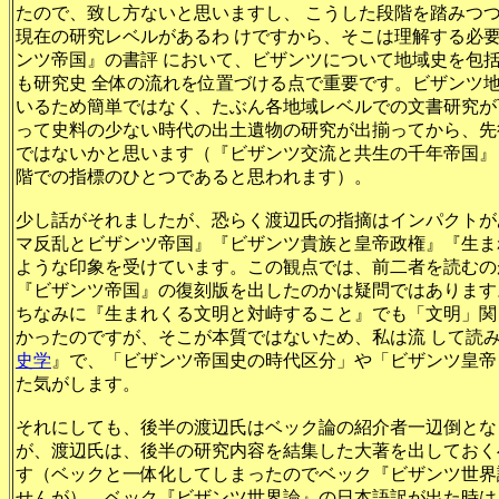
たので、致し方ないと思いますし、 こうした段階を踏みつ
現在の研究レベルがあるわ けですから、そこは理解する必
ンツ帝国』の書評 において、ビザンツについて地域史を包
も研究史 全体の流れを位置づける点で重要です。ビザンツ
いるため簡単ではなく、たぶん各地域レベルでの文書研究が可
って史料の少ない時代の出土遺物の研究が出揃ってから、先
ではないかと思います（『ビザンツ交流と共生の千年帝国』（
階での指標のひとつであると思われます）。
少し話がそれましたが、恐らく渡辺氏の指摘はインパクトが
マ反乱とビザンツ帝国』『ビザンツ貴族と皇帝政権』『生ま
ような印象を受けています。この観点では、前二者を読むの
『ビザンツ帝国』の復刻版を出したのかは疑問ではあります
ちなみに『生まれくる文明と対峙すること』でも「文明」関
かったのですが、そこが本質ではないため、私は流 して読
史学
』で、「ビザンツ帝国史の時代区分」や「ビザンツ皇帝
た気がします。
それにしても、後半の渡辺氏はベック論の紹介者一辺倒とな
が、渡辺氏は、後半の研究内容を結集した大著を出しておく
す（ベックと一体化してしまったのでベック『ビザンツ世界
せんが）。ベック『ビザンツ世界論』の日本語訳が出た時は