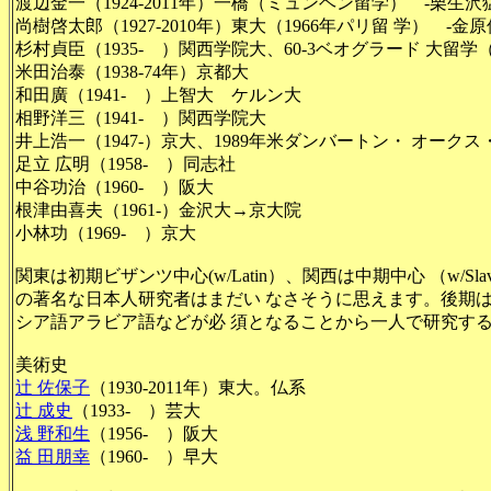
渡辺金一（1924-2011年）一橋（ミュンヘン留学） -栗生沢猛
尚樹啓太郎（1927-2010年）東大（1966年パリ留 学） 
杉村貞臣（1935- ）関西学院大、60-3ベオグラード 大
米田治泰（1938-74年）京都大
和田廣（1941- ）上智大 ケルン大
相野洋三（1941- ）関西学院大
井上浩一（1947-）京大、1989年米ダンバートン・ オーク
足立 広明（1958- ）同志社
中谷功治（1960- ）阪大
根津由喜夫（1961-）金沢大→京大院
小林功（1969- ）京大
関東は初期ビザンツ中心(w/Latin）、関西は中期中心 （w/Sl
の著名な日本人研究者はまだい なさそうに思えます。後期
シア語アラビア語などが必 須となることから一人で研究す
美術史
辻 佐保子
（1930-2011年）東大。仏系
辻 成史
（1933- ）芸大
浅 野和生
（1956‐ ）阪大
益 田朋幸
（1960- ）早大