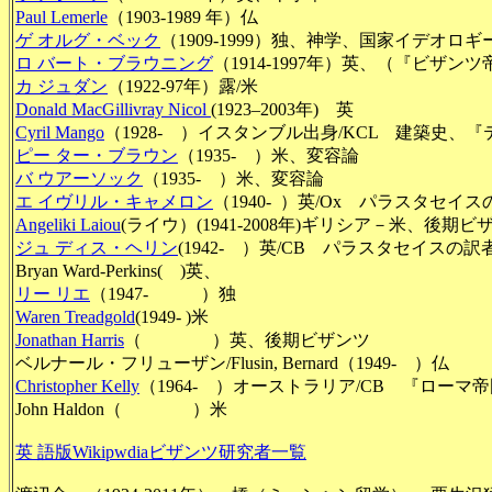
Paul Lemerle
（1903-1989 年）仏
ゲ オルグ・ベック
（1909-1999）独、神学、国家イデオロ
ロ バート・ブラウニング
（1914-1997年）英、（『ビザ
カ ジュダン
（1922-97年）露/米
Donald MacGillivray Nicol
(1923–2003年) 英
Cyril Mango
（1928- ）イスタンブル出身/KCL 建築史、
ピー ター・ブラウン
（1935- ）米、変容論
バ ウアーソック
（1935- ）米、変容論
エ イヴリル・キャメロン
（1940- ）英/Ox パラスタセイ
Angeliki Laiou
(ライウ）(1941-2008年)ギリシア－米、後期ビ
ジュ ディス・ヘリン
(1942- ）英/CB パラスタセイスの訳
Bryan Ward-Perkins
( )英、
リー リエ
（1947- ）独
Waren Treadgold
(1949- )米
Jonathan Harris
（ ）英、後期ビザンツ
ベルナール・フリューザン/Flusin, Bernard（1949- ）仏
Christopher Kelly
（1964- ）オーストラリア/CB 『ローマ帝国
John Haldon（ ）米
英 語版Wikipwdiaビザンツ研究者一覧