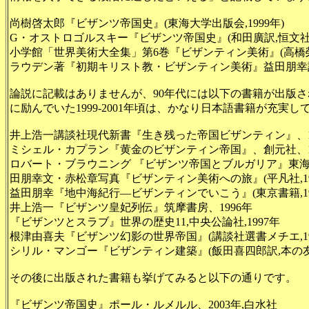
尚樹啓太郎『ビザンツ帝国史』(東海大学出版会,1999年)
G・オストロゴルスキー『ビザンツ帝国史』(和田廣訳,恒文社,2
小学館「世界美術大全集」第6巻『ビザンティン美術』(高橋榮一
ラウデン著『初期キリスト教・ビザンティン美術』益田朋幸訳、
論説に記載はありませんが、90年代には以下の書籍が出版さ
に励んでいた1999-2001年頃は、かなり日本語書籍が充実
井上浩一講談社現代新書『生き残った帝国ビザンティン』、1
ミシェル・カプラン『黄金のビザンティン帝国』、創元社、1
ロバート・ブラウニング 『ビザンツ帝国とブルガリア』東海
田朋幸文・赤松章写真『ビザンティン美術への旅』(平凡社,199
益田朋幸『地中海紀行―ビザンティンでいこう』(東京書籍,199
井上浩一『ビザンツ皇妃列伝』筑摩書房、1996年
『ビザンツとスラブ』世界の歴史11,中央公論社,1997年
根津由喜夫『ビザンツ幻影の世界帝国』(講談社選書メチエ,19
シリル・マンゴー『ビザンティン建築』(飯田喜四郎訳,本の友社,
その後に出版された書籍も挙げてみると以下の通りです。
『ビザンツ帝国史』ポール・ルメルル、2003年,白水社