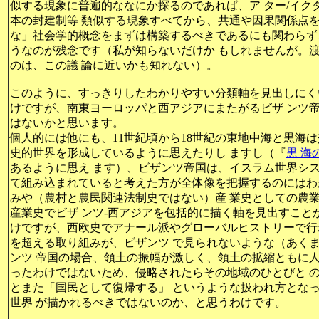
似する現象に普遍的ななにか探るのであれば、ア ター/イクタ
本の封建制等 類似する現象すべてから、共通や因果関係点
な」社会学的概念をまずは構築するべきであるにも関わらず
うなのが残念です（私が知らないだけか もしれませんが。
のは、この議 論に近いかも知れない）。
このように、すっきりしたわかりやすい分類軸を見出しにく
けですが、南東ヨーロッパと西アジアにまたがるビザ ンツ
はないかと思います。
個人的には他にも、11世紀頃から18世紀の東地中海と黒海
史的世界を形成しているように思えたりし ますし（『
黒 海
あるように思え ます）、ビザンツ帝国は、イスラム世界シ
て組み込まれていると考えた方が全体像を把握するのにはわ
みや（農村と農民関連法制史ではない）産 業史としての農
産業史でビザ ンツ-西アジアを包括的に描く軸を見出すこと
けですが、西欧史でアナール派やグローバルヒストリーで行わ
を超える取り組みが、ビザンツ で見られないような（あく
ンツ 帝国の場合、領土の振幅が激しく、領土の拡縮ともに
ったわけではないため、侵略されたらその地域のひとびと 
とまた「国民として復帰する」 というような扱われ方とな
世界 が描かれるべきではないのか、と思うわけです。