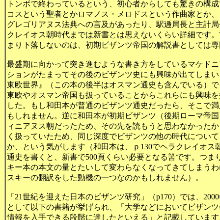
トンボで終わっているという、初心者からしても驚きの構成
コスという聖者とかロマノス・メロドスという作曲家とか、
グレゴリアヌス法典への言及があったり、駅逓局長と主計局
クレイオス朝時代までは新書とは思えないくらい詳細です。
まり下落しないのは、初期ビザンツ帝国の解説書としては専
最盛期に向かって突き進むような書き方をしているマケドニ
ションがたまってその後のビザンツ史にも興味が出てしまい、
東欧世界』（この本の後半はオスマン通史も含んでいる）で
東欧やオスマン帝国も扱っていることからこれらにも興味を
した。もし和田本が普通のビザンツ通史だったら、そこで満
もしれません。逆に和田本が初期ビザンツ（後期ローマ帝国
ィニアヌス朝だったため、その先を読もうと思わなかったか
く扱っていたため、同じ深度でビザンツの他の時代について
か、という気がします（和田本は、ｐ130でヘラクレイオス
通史を書くと、新書で500頁くらい必要となる筈です。つま
キー本の本文の量とたいして変わらなくなってきてしまうわ
スキーの翻訳をした動機の一つなのかもしれません）。
「21世紀を迎えた日本のビザンツ研究」（p170）では、20
として以下の書籍が挙げられ、「大学などにおいてビザンツ
情報を入手できる段階に達したといえる」と記載しています