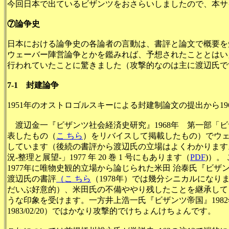
今回日本で出ているビザンツをおさらいしましたので、本サ
⑦論争史
日本における論争史の各論者の言動は、書評と論文で概要を
ウェーバー陣営論争とかを鑑みれば、予想されたこととはい
行われていたことに驚きました（攻撃的なのは主に渡辺氏で
7-1 封建論争
1951年のオストロゴルスキーによる封建制論文の提出から1
渡辺金一『ビザンツ社会経済史研究』1968年 第一部「ビザン
表したもの（
こ ちら
）をリバイスして掲載したもの）でウェ
しています（後続の書評から渡辺氏の立場はよくわかります
況-整理と展望-」1977 年 20 巻 1 号にもあります（
PDF
)）。
1977年に唯物史観的立場から論じられた米田 治泰氏『ビ
渡辺氏の書評
（こ ちら
（1978年）では幾分シニカルになり
だいぶ好意的）、米田氏の不備ややり残したことを継承して
うな印象を受けます。一方井上浩一氏『ビザンツ帝国』1982
1983/02/20）ではかなり攻撃的でけちょんけちょんです。