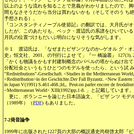
以上のような流れを知ることで意義がわかりましたので、興
間もなさそうだから当分は買わないかも（そしてそのう ち
予想される）。
『コンスタンティノープル使節記』の翻訳では、大月氏がオ
したが、このあたりも、ベック・渡辺氏の系譜をひいている
月氏の位置づけもだいぶ明白になりそうな気がします。
※１ 渡辺氏は、
「なぜまたビザンツなのか--ゲオル グ・
史』恒文社、2001、の刊行によせ て」
『一 橋論叢』
127(3), 
「かくも物議をかもす封建制概念のバベルの塔からぬけ出て
分配社会というもうひとつのモデルを使ったら、という試 みがつ
"Redistributions"-Gesellschaft. <Studies in the Mediterranean World
<Redistribution>in der Geschichte.Der Fall Byzantz. <New Eastern S
in Japan V(1991) S.461-468.;Id,, Peut-on parler encore de feodalism
<Mediterranean World> XIII(1992)pp,1-8. 」と記
更に、ポランニーを論じた日本語論文、「ビザ ンツ モデル
（1989年）（
PDF
) もありました。
7-2発音論争
1999年に出版された1227頁の大部の概説通史尚樹啓太郎『