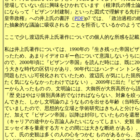
登場していない点に興味をひかれています （根津氏の博士
にならって「ビザンツ封建制」といった図式で理解する先行
皇帝政権』への井上氏の書評（
PDF
)p7 では、「政治過程
た抽象的な議論に吸収される ことを拒否しているかのようで
ここで少し渡辺氏井上氏著作についての個人的な所感を記載
私は井上氏著作については、1990年の『生き残った帝国ビザ
ったため、あまりイデオロギー色について意識しないうちに
ので、2000年頃に『ビザンツ帝国』を読んだ時には、既に2
う大きな時代の区切りがあり、90年代にはハンティン トン
問題もだいぶ可視化されていたため、渡辺氏 が気にした箇
たく気にならなかったわけではな い）。2009年に出た『
ーから入ったもの の、文明論には、大御所が大所高所から語
「歴 史はやはり個別具体的でなければならない、対象を絞って
んできた、しかし文明論のようなものを出せる年齢（当時氏は
ていましたので、思想的な立場と学術研究はきちんと分けら
だ、加えて『ビザンツ帝国』以降は封印していたものを還暦
（キャリアの途中から言論人みたいになってしまい、史観 
エッセイ本を量産する方々との間には大きな断絶 がある）
して、氏の史観は多くの人の心をつかむ ものがあるから、