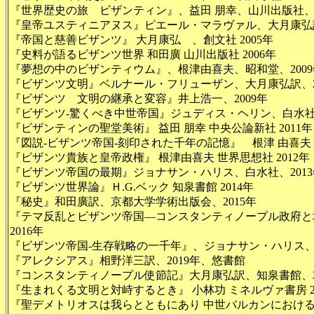
『世界歴史の旅 ビザンティン』、益田 朋幸、山川出版社、2
『皇帝ユスティニアヌス』ピエール・マラヴァル、大月康弘訳
『帝国と慈善ビザンツ』 大月康弘 、創文社 2005年
『史料が語るビザンツ世界 和田廣 山川出版社 2006年
『夢想の中のビザンティウム』、根津由喜夫、昭和堂、2009
『ビザンツ文明』ベルナール・フリューザン、大月康弘訳、2
『ビザンツ 文明の継承と変容』井上浩一、2009年
『ビザンツ-驚くべき中世帝国』ジュディス・ヘリン、白水社 2
『ビザンティンの聖堂美術』 益田 朋幸 中央公論新社 2011年
『図説-ビザンツ帝国-刻印された千年の記憶』 根津 由喜夫 河
『ビザンツ貴族と皇帝政権』 根津由喜夫 世界思想社 2012年
『ビザンツ帝国の最期』ジョナサン・ハリス、白水社、2013
『ビザンツ世界論』Ｈ.G.ベック 知泉書館 2014年
『秘史』和田廣訳、京都大学学術出版会、2015年
『テマ反乱とビザンツ帝国―コンスタンティノープル政府と
2016年
『ビザンツ帝国-生存戦略の一千年』、ジョナサン・ハリス、白
『アレクシアス』相野洋三訳、2019年、悠書館
『コンスタンティノープル使節記』大月康弘訳、知泉書館、2
『生まれくる文明と対峙するとき』 小林功 ミネルヴァ書房 20
『聖デメトリオスは我らとともにあり 中世バルカンにおける