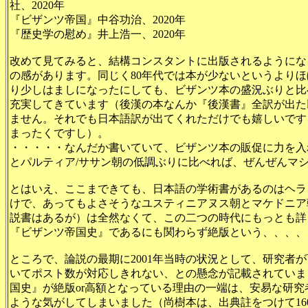
社、2020年
『ビザンツ帝国』中谷功治、2020年
『歴史学の慰め』井上浩一、2020年
改めて見てみると、結構コンスタントに出版されるようになっ
の感があります。同じく80年代では本が少ないというよりほ
り少しはましになったにしても、ビザンツ本の盛況ぶりと比
充実してきています（後漢の本なんか『後漢書』全訳が出た
ません。それでも日本語訳が出てくれただけでも嬉しいです
まったくですし）。
・・・・・なんだか書いていて、ビザンツ本の販促に力を入
とパルティア/ササン朝の低調ぶりに比べれば、ぜんぜんマ
とはいえ、ここまできても、日本語の学術書があるのはヘラ
けで、あってもよさそうなユスティニアヌス朝とマケドニア
説書はあるが）は全然なくて、この二つの時代にもっとも詳
『ビザンツ帝国史』であるにも関わらず絶版という、、、、
ところで、論説の最期に2001年当時の状況として、研究者
いてポスト数が対応しきれない、との懸念が記載されていま
国史』が絶版or高額となっている理由の一端は、安易な研究
ような気がしてしまいました（尚樹本は、出典註をつけて16