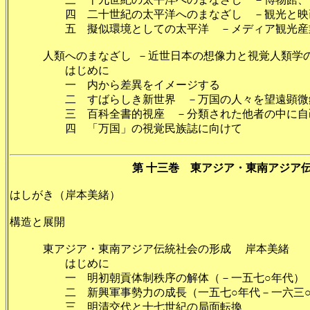
四 二十世紀の太平洋へのまなざし －観光と映画－
五 擬似環境としての太平洋 －メディア観光産業複
人類へのまなざし －近世日本の想像力と視覚人類学の
はじめに 2
一 内から差異をイメージする 
二 すばらしき新世界 －万国の人々を望遠顕微鏡
三 百科全書的視座 －分類された他者の中に自己
四 「万国」の視覚民族誌に向けて 
第 十三巻 東アジア・東南アジア
はしがき（岸本美緒）
構造と展開
東アジア・東南アジア伝統社会の形成 岸本美緒 
はじめに
一 明初朝貢体制秩序の解体（－一五七○年代） 
二 新興軍事勢力の成長（一五七○年代－一六三○年
三 明清交代と十七世紀の局面転換