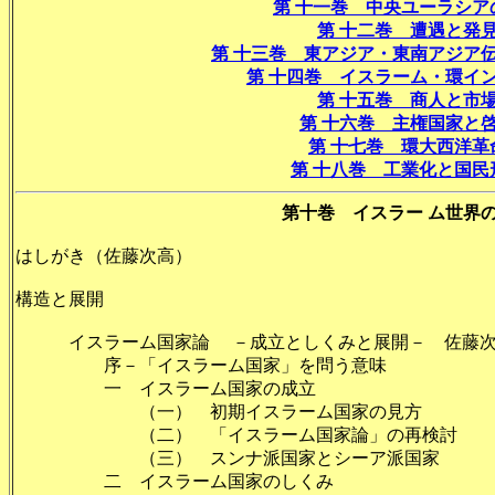
第 十一巻 中央ユーラシア
第 十二巻 遭遇と発
第 十三巻 東アジア・東南アジア
第 十四巻 イスラーム・環イ
第 十五巻 商人と市
第 十六巻 主権国家と
第 十七巻 環大西洋革
第 十八巻 工業化と国民
第十巻 イスラー ム世界
はしがき（佐藤次高）
構造と展開
イスラーム国家論 －成立としくみと展開－ 佐藤次
序－「イスラーム国家」を問う
一 イスラーム国家の成
（一） 初期イスラーム国家の
（二） 「イスラーム国家論」の再
（三） スンナ派国家とシーア派
二 イスラーム国家のしく