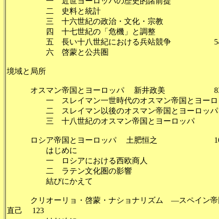
一 近世ヨーロッパの歴史的諸前提 
二 史料と統計 
三 十六世紀の政治・文化・宗教 
四 十七世紀の「危機」と調整 
五 長い十八世紀における兵站競争 5
六 啓蒙と公共圏 
境域と局所
オスマン帝国とヨーロッパ 新井政美 8
一 スレイマン一世時代のオスマン帝国とヨーロッ
二 スレイマン以後のオスマン帝国とヨーロッパ 
三 十八世紀のオスマン帝国とヨーロッパ 
ロシア帝国とヨーロッパ 土肥恒之 10
はじめに 1
一 ロシアにおける西欧商人 1
二 ラテン文化圏の影響 1
結びにかえて 1
クリオーリョ・啓蒙・ナショナリズム ―スペイン帝国
直己 123