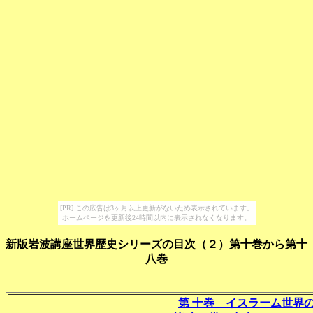
[PR] この広告は3ヶ月以上更新がないため表示されています。
ホームページを更新後24時間以内に表示されなくなります。
新版岩波講座世界歴史シリーズの目次（２）第十巻から第十
八巻
第 十巻 イスラーム世界