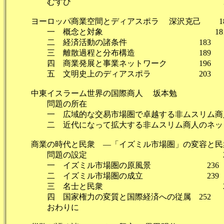
むすび 17
ヨーロッパ商業空間とディアスポラ 深沢克己 18
一 概念と対象 18
二 経済活動の諸条件 183
三 離散過程と分布構造 189
四 商業発展と事業ネットワーク 196
五 文明史上のディアスポラ 203
中東イスラーム世界の国際商人 坂本勉
問題の所在 
一 広域的な交易市場圏で卓越する非ムスリム商
二 近代になって拡大する非ムスリム商人のネットワ
商業の時代と民衆 ―「イズミル市場圏」の変容と民衆
問題の設定 23
一 イズミル市場圏の原風景 236
二 イズミル市場圏の成立 239
三 名士と民衆 24
四 国家権力の変質と国際経済への従属 252
おわりに 25