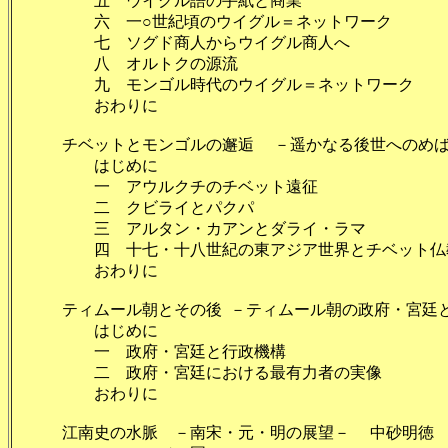
五 ウイグル語の手紙と商業
六 一○世紀頃のウイグル＝ネットワーク
七 ソグド商人からウイグル商人へ
八 オルトクの源流
九 モンゴル時代のウイグル＝ネットワーク
おわりに 
チベットとモンゴルの邂逅 －遥かなる後世へのめばえ
はじめに 
一 アウルクチのチベット遠征
二 クビライとパクパ
三 アルタン・カアンとダライ・ラ
四 十七・十八世紀の東アジア世界とチベット仏教
おわりに 
ティムール朝とその後 －ティムール朝の政府・宮廷と中央
はじめに 
一 政府・宮廷と行政機構
二 政府・宮廷における最有力者の実像
おわりに 
江南史の水脈 －南宋・元・明の展望－ 中砂明徳 