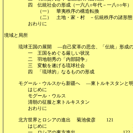
四 伝統社会の形成（一六八○年代－一八○○年） 
（一） 華夷秩序の構造転換
（二） 土地・家・村 －伝統秩序の諸形
おわりに 
境域と局所
琉球王国の展開 ―自己変革の思念、「伝統」形成の
一 王国をめぐる厳しい状況
二 羽地朝秀の「内部闘争」
三 変貌を遂げる琉球社会
四 「琉球的」なるものの形成
モグール・ウルスから新疆へ ―東トルキスタンと明
はじめに 
モグール・ウルス
清朝の征服と東トルキスタン 
おわりに 1
北方世界とロシアの進出 菊池俊彦 121
はじめに 12
一 ロシアの東方進出 122