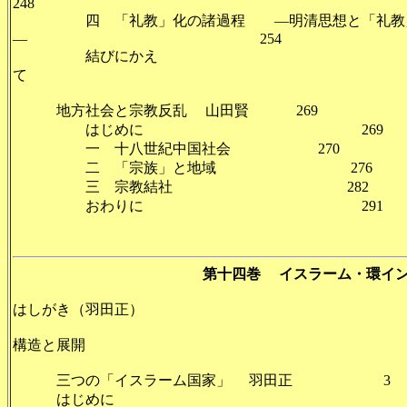
248
四 「礼教」化の諸過程 ―明清思想と「礼教
― 254
結びにかえ
て 2
地方社会と宗教反乱 山田賢 269
はじめに 269
一 十八世紀中国社会 270
二 「宗族」と地域 276
三 宗教結社 282
おわりに 291
第十四巻 イスラーム・環イ
はしがき（羽田正）
構造と展開
三つの「イスラーム国家」 羽田正 3
はじめに 