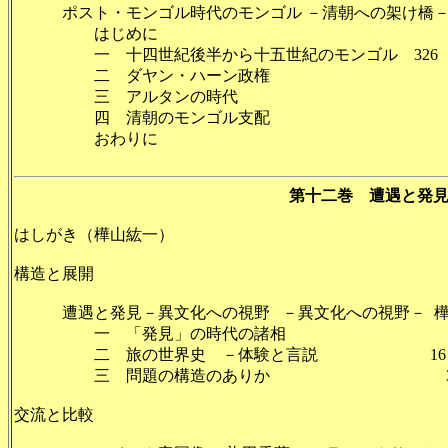
ポスト・モンゴル時代のモンゴル －清朝への架け橋－
はじめに 3
一 十四世紀後半から十五世紀のモンゴル 326
二 ダヤン・ハーン政権 3
三 アルタンの時代 3
四 清朝のモンゴル支配 3
おわりに 3
第十二巻 遭遇と発
はしがき（樺山紘一）
構造と展開
遭遇と発見－異文化への視野 －異文化への視野－ 
一 「発見」の時代の諸相 
二 旅の世界史 －体験と言説 16
三 問題の構造のありか 3
交流と比較