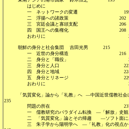
はじめに 19
一 ネットワークの変遷 19
二 浮揚への諸政策 202
三 宮廷会議と寡頭支配 206
四 国王への集権化 208
おわりに 21
朝鮮の身分と社会集団 吉田光男 215
一 近世の身分構造 216
二 身分と「職役」 21
三 身分と人口 22
四 身分と地域 22
五 身分とリネージ 22
おわりに 23
「気質変化」論から「礼教」へ ―中国近世儒教社会に
235
問題の所在 23
一 儒教研究のパラダイム転換 ―「解放」史観イデ
二 「気質変化」論とその帰趨 ―ソフト面におけ
三 朱子学から陽明学へ ―「礼