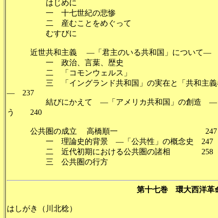
はじめに 1
一 十七世紀の悲惨 1
二 産むことをめぐって 2
むすびに 2
近世共和主義 ―「君主のいる共和国」について― 佐
一 政治、言葉、歴史 2
二 「コモンウェルス」 
三 「イングランド共和国」の実在と「共和主義者た
― 237
結びにかえて ―「アメリカ共和国」の創造 ―ジ
う 240
公共圏の成立 高橋順一 247
一 理論史的背景 ―「公共性」の概念史 247
二 近代初期における公共圏の諸相 258
三 公共圏の行方 26
第十七巻 環大西洋革
はしがき（川北稔）