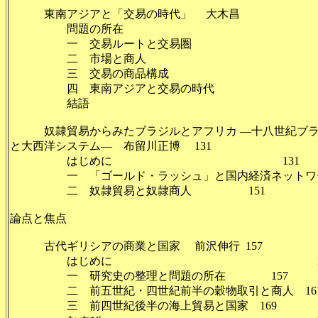
東南アジアと「交易の時代」 大木昌 
問題の所在 1
一 交易ルートと交易圏 
二 市場と商人 
三 交易の商品構成 
四 東南アジアと交易の時代 
結語 1
奴隷貿易からみたブラジルとアフリカ ―十八世紀ブラ
と大西洋システム― 布留川正博 131
はじめに 131
一 「ゴールド・ラッシュ」と国内経済ネットワーク
二 奴隷貿易と奴隷商人 151
論点と焦点
古代ギリシアの商業と国家 前沢伸行 157
はじめに 15
一 研究史の整理と問題の所在 157
二 前五世紀・四世紀前半の穀物取引と商人 16
三 前四世紀後半の海上貿易と国家 169