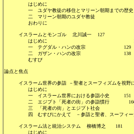
はじめに 
一 ユダヤ教徒の移住とマリーン朝期までの歴史 
二 マリーン朝期のユダヤ教徒 
おわりに 1
イスラームとモンゴル 北川誠一 127
はじめに 12
一 テグダル・ハンの改宗 129
二 ガザン・ハンの改宗 138
むすび 14
論点と焦点
イスラーム世界の参詣 －聖者とスーフィズムを視野
はじめに 14
一 イスラーム世界における参詣小史 151
二 エジプト「死者の街」の参詣慣行 16
三 「死者の街」とエジプト社会 17
四 むすびにかえて －参詣と聖者、スーフィーたち
イスラーム法と統治システム 柳橋博之 181
はじめに 1