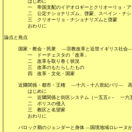
はじめに 
一 帝国支配のイデオロギーとクリオーリョ・アイデ
二 公定ナショナリズム、啓蒙、スペイン・ナシ
三 クリオーリョ・ナショナリズ
おわりに
論点と焦点
国家・教会・民衆 ―宗教改革と近世イギリス社会―
一 ドーチェスタの「改革」 
二 改革を取り巻く状況 
三 改革のもたらしたもの 
四 改革・文化・国家 
近隣関係・都市・王権 ―十六－十八世紀パリ― 高沢
はじめに 
一 近隣関係と街区システム（一五五○－ 一六五○
二 ポリスの侵入
三 教区と名望家
おわりに 
バロック期のジェンダーと身体 ―国境地域ロレーヌ