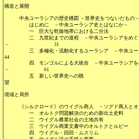
構造と展開
中央ユーラシアの歴史構図 －世界史をつないだもの－
はじめに －中央ユーラシア史とはなに
一 巨大な乾燥地帯における二分
二 九世紀までの道程 －中央ユーラシアをめぐる
－ 31
三 多極化・流動化するユーラシア －中央ユーラ
44
四 モンゴルによる大統合 －中央ユーラシアをめ
－ 61
五 新しい世界史への眺
望 7
境域と局所
《シルクロード》のウイグル商人 －ソグド商人とオルト
一 オルトク問題解決のための新出土史
二 ウイグル農業社会の土地共
三 ウイグル商業文書中のオルトクとルビ
四 ウイグル・回回・ムスリ