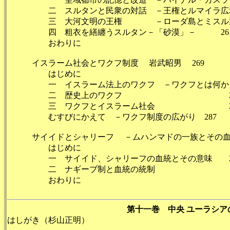
二 スルタンと民衆の対話 －王権とルマイラ広場
三 大河文明の王権 －ローダ島とミスル運河
四 粗衣を繕纏うスルタン－「砂漠」－ 26
おわりに 2
イスラーム社会とワクフ制度 岩武昭男 269
はじめに 26
一 イスラーム法上のワクフ －ワクフとは何か
二 歴史上のワクフ 27
三 ワクフとイスラーム社会 27
むすびにかえて －ワクフ制度の広がり 287
サイイドとシャリーフ －ムハンマドの一族とその血統
はじめに 2
一 サイイド、シャリーフの血統とその意味 2
二 ナギーブ制と血統の統制 3
おわりに 3
第十一巻 中央 ユーラシア
はしがき（杉山正明）