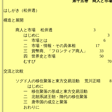
第十五巻 商人と市
はしがき（松井透）
構造と展開
商人と市場 松井透 3
はじめに 3
一 市場とは 6
二 市場・情報・その具体相 17
三 貨幣商、「フロンティア商人」 33
四 世界史と市場 50
むすび 70
交流と比較
ソグド人の移住聚落と東方交易活動 荒川正晴 8
はじめに 
一 移住聚落の形成と東方交易活動 
二 北朝系諸王朝・隋代の移住聚落 
三 唐帝国の成立と聚落
おわりに 1