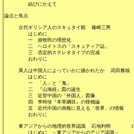
結びにかえて 1
論点と焦点
古代ギリシア人のスキュタイ観 篠崎三男 1
はじめに 1
一 遊牧民の理想化 
二 ヘロドトスの「スキュティア誌」
三 否定的ステレオタイプの完成 
おわりに 1
異人は中国人によっていかに描かれたか 武田雅哉 1
はじめに 1
一 「人」と「鬼」
二 『山海経』図の誕生 
三 近世中国の「外国人」図像 
四 李時珍『本草綱目』の怪物論
五 近代中国の画報に見える「世界」の情報 
おわりに 
東アジアからの地理的世界認識 応地利明 15
はじめに －東アジアからのアジア認識－ 