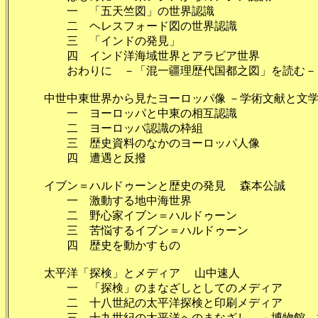
一 「五天竺図」の世界認識 
二 ヘレスフォード図の世界認識 
三 「インドの発見」 
四 インド洋海域世界とアラビア世界 
おわりに －「混一疆理歴代国都之図」を読む－ 
中世中東世界から見たヨーロッパ像 －学術文献と文学作
一 ヨーロッパと中東の相互認識
二 ヨーロッパ認識の枠組
三 歴史資料のなかのヨーロッパ人像 
四 遭遇と反撥 
イブン＝ハルドゥーンと歴史の発見 森本公誠 
一 激動する地中海世界 
二 野心家イブン＝ハルドゥーン
三 苦悩するイブン＝ハルドゥーン
四 歴史を動かすもの 
太平洋「探検」とメディア 山中速人 
一 「探検」のまなざしとしてのメディ
二 十八世紀の太平洋探検と印刷メディア 
三 十九世紀の太平洋へのまなざし －博物館、博覧