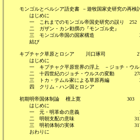
モンゴルとペルシア語史書 －遊牧国家史研究の再検討
はじめに 2
一 これまでのモンゴル帝国史研究の誤り 252
二 ガザン・カン勅撰の『モンゴル史』 2
三 モンゴル帝国の国家構造 26
結び 27
キプチャク草原とロシア 川口琢司 27
はじめに 2
一 キプチャク平原世界の浮上 －ジョチ・ウルスと
二 十四世紀のジョチ・ウルスの変動 27
三 トカ・テムル家による草原再編 28
四 クリム・ハン国とロシア 2
初期明帝国体制論 檀上寛 303
はじめに 30
一 元・明革命の意義 30
二 明朝支配の意味 31
三 明初体制の実体 31
おわりに 32