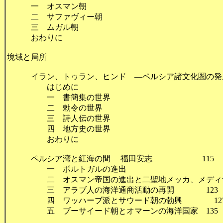
一 オスマン朝 1
二 サファヴィー朝 
三 ムガル朝 5
おわりに 8
境域と局所
イラン、トゥラン、ヒンド ―ペルシア諸文化圏の発展
はじめに 9
一 書簡集の世界 9
二 勅令の世界 9
三 詩人伝の世界 10
四 地方史の世界 10
おわりに 1
ペルシア湾と紅海の間 福田安志 115
一 ポルトガルの進出 1
二 オスマン帝国の進出と二聖地メッカ、メディ
三 アラブ人の海洋通商活動の再開 123
四 ワッハーブ派とサウード朝の勃興 12
五 ブーサイード朝とオマーンの海洋国家 135