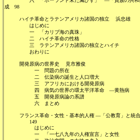
六 「ポーランド未だ滅びず」 ―「貴族の共和国」
成 98
ハイチ革命とラテンアメリカ諸国の独立 浜忠雄 1
はじめに 1
一 「カリブ海の真珠」
二 ハイチ革命の性格 
三 ラテンアメリカ諸国の独立とハイチ
おわりに 1
開発原病の世界史 見市雅俊 
一 問題の所在 
二 伝染病の誕生と人口増大 
三 アフリカにおける開発原病
四 病気の世界の環太平洋革命 ―黄熱病 
五 開発原病論の系譜 
六 まとめ 
フランス革命・女性・基本的人権 ―「公教育」と統合
149
はじめに 1
一 「一七八九年の人権宣言」と女性 