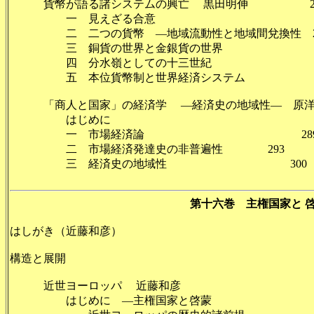
貨幣が語る諸システムの興亡 黒田明伸 26
一 見えざる合意 
二 二つの貨幣 ―地域流動性と地域間兌換性 2
三 銅貨の世界と金銀貨の世界 
四 分水嶺としての十三世紀 
五 本位貨幣制と世界経済システム 
「商人と国家」の経済学 ―経済史の地域性― 原洋
はじめに 28
一 市場経済論 28
二 市場経済発達史の非普遍性 293
三 経済史の地域性 300
第十六巻 主権国家と 
はしがき（近藤和彦）
構造と展開
近世ヨーロッパ 近藤和彦 
はじめに ―主権国家と啓蒙