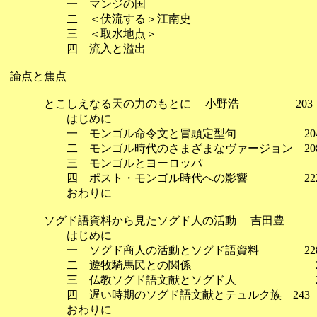
一 マンジの国
二 ＜伏流する＞江南史
三 ＜取水地点＞
四 流入と溢出
論点と焦点
とこしえなる天の力のもとに 小野浩 203
はじめに 2
一 モンゴル命令文と冒頭定型句 20
二 モンゴル時代のさまざまなヴァージョン 20
三 モンゴルとヨーロッパ 2
四 ポスト・モンゴル時代への影響 22
おわりに 2
ソグド語資料から見たソグド人の活動 吉田豊 2
はじめに 2
一 ソグド商人の活動とソグド語資料 22
二 遊牧騎馬民との関係 23
三 仏教ソグド語文献とソグド人 23
四 遅い時期のソグド語文献とテュルク族 243
おわりに 2