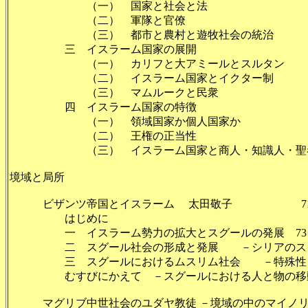
（一） 国家と社会と
（二） 軍隊と官僚
（三） 都市と農村と遊牧社会の統
三 イスラーム国家の展
（一） カリフと大アミールとスル
（二） イスラーム国家とイクタ
（三） マムルークと民
四 イスラーム国家の特徴
（一） 領域国家か個人国家
（二） 王権の正当性
（三） イスラーム国家と商人・知識人・聖
境域と局所
ビザンツ帝国とイスラーム 太田敬子 7
はじめに 
一 イスラーム勢力の拡大とスグールの発展 73
二 スグール社会の形成と発展 －シリアのスグー
三 スグールにおけるムスリム社会 －特殊性と
むすびにかえて －スグールにおける人と
マグリブ中世社会のユダヤ教徒 －境域の中のマイノリテ