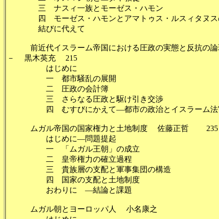
三 ナスィ一族とモーゼス・ハモン 
四 モーゼス・ハモンとアマトゥス・ルスィタヌスの関
結びに代えて 2
前近代イスラーム帝国における圧政の実態と反抗の論理
－ 黒木英充 215
はじめに 2
一 都市騒乱の展開 
二 圧政の会計簿 2
三 さらなる圧政と駆け引き交渉 
四 むすびにかえて―都市の政治とイスラーム法官の
ムガル帝国の国家権力と土地制度 佐藤正哲 235
はじめに―問題提起 
一 「ムガル王朝」の成立 
二 皇帝権力の確立過程 
三 貴族層の支配と軍事集団の構造 2
四 国家の支配と土地制度 
おわりに ―結論と課題 
ムガル朝とヨーロッパ人 小名康之 2