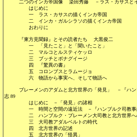
二つのインカ帝国像 染田秀藤 －ラス・カサスとイン
はじめに
一 ラス・カサスの描くイン
二 インカ・ガルシラソの描くイ
おわりに
『東方見聞録』とその読者たち 大黒俊二 6
一 「見たこと」と「聞いたこ
二 マルコとルスティケッロ
三 ブッチとボナグイージ
四 『驚異の書』
五 コロンブスとラムージョ
六 物語から事実へ、そして物語へ 
ブレーメンのアダムと北方世界の「発見」 －『ハンブ
志 89
はじめに －「発見」の諸相
一 時間と空間の遠近法 －『ハンブルク司教事績録
二 ハンブルク・ブレーメン大司教と北方世界
三 大司教アダルベルトの時代
四 北方世界の記述 
五 北方世界の「怪異」 