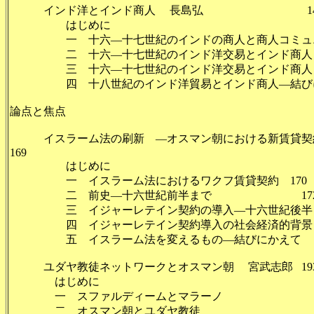
インド洋とインド商人 長島弘 14
はじめに 1
一 十六―十七世紀のインドの商人と商人コミュニテ
二 十六―十七世紀のインド洋交易とインド商人（一
三 十六―十七世紀のインド洋交易とインド商人（二
四 十八世紀のインド洋貿易とインド商人―結び
論点と焦点
イスラーム法の刷新 ―オスマン朝における新賃貸契約
169
はじめに 1
一 イスラーム法におけるワクフ賃貸契約 170
二 前史―十六世紀前半まで 17
三 イジャーレテイン契約の導入―十六世紀後半 
四 イジャーレテイン契約導入の社会経済的背景 
五 イスラーム法を変えるもの―結びにかえて 
ユダヤ教徒ネットワークとオスマン朝 宮武志郎 19
はじめに 1
一 スファルディームとマラーノ
二 オスマン朝とユダヤ教徒 