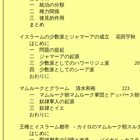
一 統治の分類 1
二 権力関係 1
三 後見的作用 1
まとめ 1
イスラームの少数派とジャマーアの成立 花田宇秋 2
はじめに 2
一 問題の提起 2
二 ジャマーアの起源 2
三 少数派としてのハワーリジュ派 20
四 少数派としてのシーア派 21
おわりに 2
マムルークとグラーム 清水和裕 223
一 マムルーク朝マムルーク軍団とアッバース朝グラ
二 奴隷軍人の起源 22
三 奴隷とイエ 2
おわりに 2
王権とイスラーム都市 －カイロのマムルーク朝スルタン
はじめに 24
一 聖域都市の記憶と改造 －バイナル・カスライン