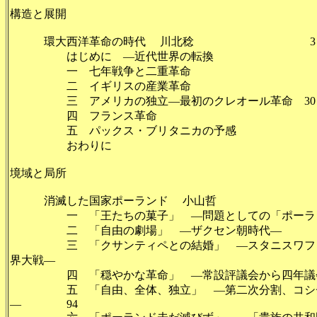
構造と展開
環大西洋革命の時代 川北稔 3
はじめに ―近代世界の転換 
一 七年戦争と二重革命
二 イギリスの産業革命 
三 アメリカの独立―最初のクレオール革命 30
四 フランス革命 
五 パックス・ブリタニカの予感
おわりに 
境域と局所
消滅した国家ポーランド 小山哲 7
一 「王たちの菓子」 ―問題としての「ポーラ
二 「自由の劇場」 ―ザクセン朝時代― 
三 「クサンティペとの結婚」 ―スタニスワフ・ア
界大戦―
四 「穏やかな革命」 ―常設評議会から四年
五 「自由、全体、独立」 ―第二次分割、コシチ
― 94