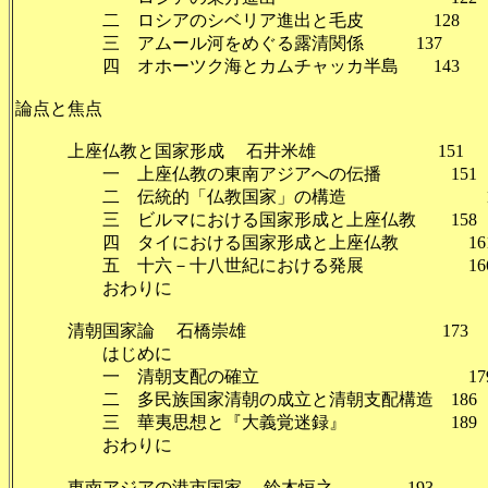
二 ロシアのシベリア進出と毛皮 128
三 アムール河をめぐる露清関係 137
四 オホーツク海とカムチャッカ半島 143
論点と焦点
上座仏教と国家形成 石井米雄 151
一 上座仏教の東南アジアへの伝播 151
二 伝統的「仏教国家」の構造 15
三 ビルマにおける国家形成と上座仏教 158
四 タイにおける国家形成と上座仏教 16
五 十六－十八世紀における発展 16
おわりに 1
清朝国家論 石橋崇雄 173
はじめに 17
一 清朝支配の確立 17
二 多民族国家清朝の成立と清朝支配構造 186
三 華夷思想と『大義覚迷録』 189
おわりに 19
東南アジアの港市国家 鈴木恒之 193