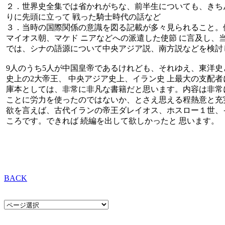
２．世界史全集では省かれがちな、前半生についても、きち
りに先頭に立って 戦った騎士時代の話など
３．当時の国際関係の意識を図る記載が多々見られること。
マイオス朝、マケド ニアなどへの派遣した使節 に言及し、
では、シナの語源について中央アジア説、南方説などを検討
9人のうち5人が中国皇帝であるけれども、それゆえ、東洋
史上の2大帝王、 中央アジア史上、イラン史 上最大の支配
庫本としては、非常に非凡な書籍だと思います。内容は非常に
ことに労力を使ったのではないか、とさえ思える程熱意と充
欲を言えば、古代イランの帝王ダレイオス、ホスロー１世、
ころです。できれば 続編を出して欲しかったと 思います。
BACK