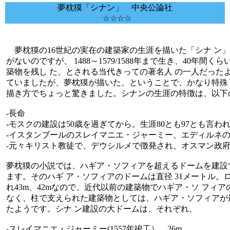
夢枕獏「シナン」 中央公論社
☆☆☆☆
夢枕獏の16世紀の実在の建築家の生涯を描いた「シナ ン」を読
がないのですが、 1488～1579/1588年まで生き、40年
築物を残し た、とされる当代きっての著名人 の一人だった
ていましたが、夢枕獏が描いた、ということで、かなり特殊 
描き方でちょっと驚きました。シナンの生涯の特徴は、以下
-長命
-モスクの建設は50歳を過ぎてから。生涯80とも97とも言わ
-イスタンブールのスレイマニエ・ジャーミー、エディルネ
-元々キリスト教徒で、デウシルメで徴発され、オスマン政
夢枕獏の小説では、ハギア・ソフィアを超えるドームを建設
ます。そのハギ ア・ソフィアのドームは直径 31メートル
れ43m、42mなので、近代以前の建築物でハギア・ソ フィ
なく、柱で支えられた建築物としては、ハギア・ソフィアが
たようです。シナ ン建設の大ドームは、それぞれ、
-スレイマニエ・ジャーミー(1557年竣工） 26m