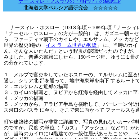
ナー スィレ・フスラウの
「旅行記」の翻訳HP
北海道大学ペルシア語研究会 ☆☆☆☆☆
ナースィレ・ホスロー（100３年頃～1089年頃「ナーシ
「ナーセル・ホスロー」の方が一般的） は、ガズニー朝～セ
ら、ファーティマ朝下のカイロや、エルサレム、メッ カなど
世界の歴史8巻の「
イス ラーム世界の興隆
」 に、当時のカ
ん。そんな人いたんだ」という程度の認識だったのですが、 
みました。普通の書籍にしたら、150ページ程、ゆうに１冊
の分かれています。
１．メルブで官吏をしていたホスローの、エルサレムに至る
過し、シリア北 部を通って、地中海東岸を南下 するルート
２．エルサレムと近郊の描写
３．カイロの描写と、ヌビアから紅海を経由してメッカに至
４．メッカの描写
５．メッカから、アラビア半島を横断して、バーレーン付近
ス河口のバスラ に至り、そこで東に向かって ファールスを
町や建築物の描写が非常に詳細で、写真の見れないカーバ神
のですが、尺度 の単位（「ガズ」「アラシュ」 など*1）
が、当時のカイロに14階建ての一般住居があったことや、 ペ