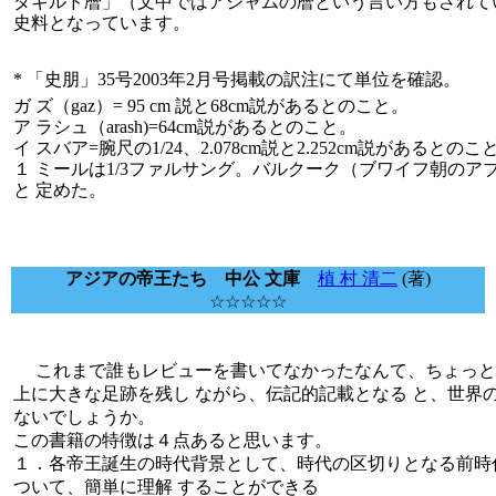
ダギルド暦」（文中ではアジャムの暦という言い方もされて
史料となっています。
* 「史朋」35号2003年2月号掲載の訳注にて単位を確認。
ガ ズ（gaz）= 95 cm 説と68cm説があるとのこと。
ア ラシュ（arash)=64cm説があるとのこと。
イ スバア=腕尺の1/24、2.078cm説と2.252cm説があると
１ ミールは1/3ファルサング。バルクーク（ブワイフ朝のアブド
と 定めた。
アジアの帝王たち 中公 文庫
植 村 清二
(著)
☆☆☆☆☆
これまで誰もレビューを書いてなかったなんて、ちょっと
上に大きな足跡を残し ながら、伝記的記載となる と、世界
ないでしょうか。
この書籍の特徴は４点あると思います。
１．各帝王誕生の時代背景として、時代の区切りとなる前時
ついて、簡単に理解 することができる