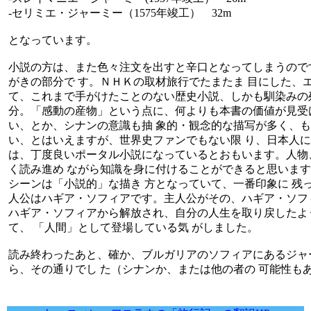
-セリミエ・ジャーミー（1575年竣工） 32m
となっています。
小説の方は、また色々注文を出すと辛口となってしまうので
がきの部分で す。ＮＨＫの取材旅行でたまたま 目にした、
て、これまで手がけたことのない歴史小説、しかも馴染みの殆
分。「感動の産物」という点に、何よりも本書の価値が見受
い、とか、シナンの意識も抽 象的・観念的な描写が多く、
い、とはいえますが、世界史ファンでもない限 り、日本人に
は、丁度良いポータル小説になっているとおもいます。人物
く読み進め ながら知識を身に付けることができると思いま
シーンは「小説的」な描き 方となっていて、一番印象に 残
人公はハギア・ソフィアです。主人公がその、ハギア・ソフィ
ハギア・ソフィアから解放され、自分の人生を取り戻したよ
て、 「人間」として登場している気 がしました。
読み終わったあと、確か、ブルガリアのソフィアにあるジャ
ら、その通りでし た（シナンか、または他の者の 可能性も