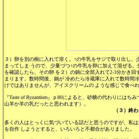
３）卵を別の椀に入れて溶く。↑の牛乳をサジで取り出し、
まってしま うので、少量づつ↑の牛乳を卵に加えて混ぜる
を確認したら、その卵 を２）の鍋に全部入れて2-3分かき回
まります。数時間後、鍋が 冷めたら冷蔵庫に入れて数時間
けではありませんが、アイスクリームの ような感じで食べ
『Taste of Byzantium』ｐ80によると、砂糖の代わ
山羊か羊の乳だったと思われます）。
（３）終わ
多くの人はとっくに気づいている話だと思うのですが、私は
を自作 しようとすると、いろいろと不都合がありました。