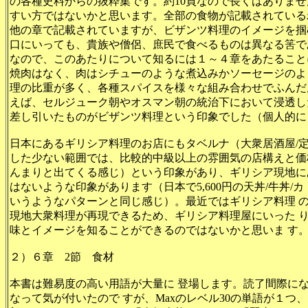
の各種史料からの抜粋集です。約10頁なので長くはありませ
すい方ではないかと思います。全部の食物が記載されている
他の章で記載されていますが、ビザンツ料理のイメージを掴
口にいっても、貴族や僧侶、庶民で食べるものは異なる筈であ
なので、このあたりについて知るには１～４章をあたること
焼肉はなく、肉はシチューのような煮込みかソーセージのよ
理の比重が多く、各種スパイスを様々な組み合わせでふんだ
えば、セルジューク朝やオスマン朝の統治下において浸透し
差し引いたものがビザンツ料理という印象でした（個人的に
日本にあるギリシア料理のお店にもタベルナ（大衆居酒屋/
した少ない範囲では、比較的中級以上の雰囲気の店構えと価
んまりと出てくる感じ）という印象があり、ギリシア現地に
はないような印象があります（日本で5,600円の天丼/牛丼/
いうようなパターンと同じ感じ）。最近ではギリシア料理 
現地大衆料理が再現できるため、ギリシア料理屋にいった 
味とイメージを知ることができるのではないかと思いま す
２）６章 2節 食材
本書は難易度の高い用語が大量に 登場します。読了間際になっ
なって気が付いたので すが、Maxのレベル30の単語が１つ、レ