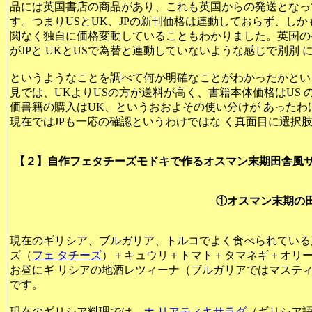
品には英国書店の商品があり、これも英国からの発送となって
す。つまりUSとUK、JPの新刊価格は連動しておらず、しか
関なく独自に価格変動していることも
わかりました。英国の
がJPと UKとUS
で為替と連動していないような感じで別別 
というようなことを調べて何か明確なことがわかったかとい
見では、UKよりUSの方が送料が高く、書籍本体価格はUS
価書籍の購入はUK、というおおよその使い分けが あった
現在ではJPも一応の確認というわけではな く真面目に選択
【２】自作フェタチーズモドキで作るオスマン末期田舎風サ
①オスマン末期の
現在のギリシア、ブルガリア、トルコでよく食べられている
ズ（
フェ タチーズ
）＋キュウリ＋トマト＋タマネギ＋オリ
お昼にギ リシアの地酒レツィーナ（ブルガリアではマステ
です。
現在のギリシア料理では、
ホ リアティキサラダ
（ギリシア語で