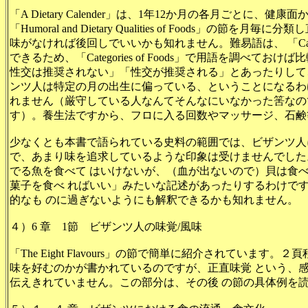
「A Dietary Calender」は、1年12か月の各月ごと
「Humoral and Dietary Qualities of Food
味がなければ後回しでいいかも知れません。難易語は、 「Catego
できるため、「Categories of Foods」で用語を調べ
性交は推奨されない」「性交が推奨される」とあったりして
ンツ人は特定の月の出生に偏っている、ということになるわ
れません（厳守している人なんてそんなにいなかった筈なの
す）。養生法ですから、フロに入る回数やマッサージ、石鹸
少なくとも本書で語られている史料の範囲では、ビザンツ人
で、あまり味を追求しているような印象は受けませんでした
でる魚を食べて はいけないが、（血が出ないので）貝は食
菓子を食べ ればいい」みたいな記述があったりするわけで
的なも のに過ぎないようにも解釈できるかも知れません。
４）6 章 1節 ビザンツ人の味覚/風味
「The Eight Flavours」の節で簡単に紹介されてい
味を好むのかが書かれているのですが、正直味覚 という、
伝えきれていません。この部分は、その後 の節の具体例を