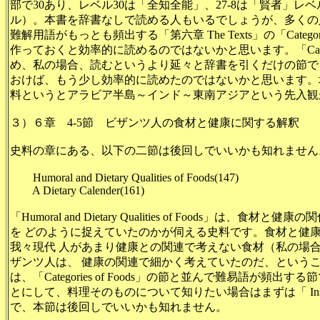
部で30あり、レベル30は「全知全能」、27-8は「賢者」レベ
ル）。本書を辞書なしで読める人もいるでしょうが、多くの
難解用語がもっとも頻出する「
第六章 The Texts」の「
Cate
作っておくと効率的に読めるのではないかと思います。「Categor
め、私の場合、読むというより延々と辞書を引くだけの節で
おけば、もう少し効率的に読めたのではないかと思います。
料というとアラビア半島～インド～東南アジアという先入観
３）６章 4-5節 ビザンツ人の食材と健康に関する解釈
史料の章にある、以下の二節は後回しでいいかも知れません
Humoral and Dietary Qualities of Foods(147)
A Dietary Calender(161)
「Humoral and Dietary Qualities of Foods
」は、食材と健康の関
を どのように捉えていたのかが伺える史料です。食材と健
我々現代 人があまり健康との関連で考えない食材（私の場
ザンツ人は、 健康の関連で細かく考えていたのだ、という
は、「
Categories of Foods」の節と並んで難易語
とにして、料理そのものについて知りたい場合はまずは「 Instructions a
で、本節は後回しでいいかも知れません。