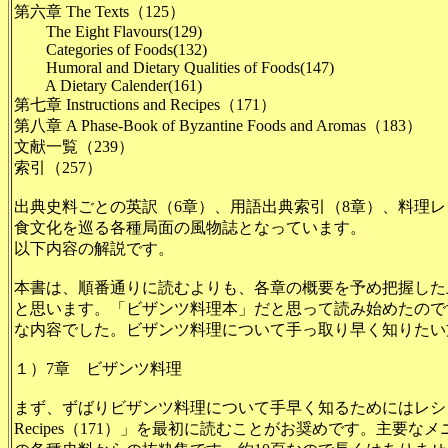
第六章 The Texts（125）
The Eight Flavours(129)
Categories of Foods(132)
Humoral and Dietary Qualities of Foods(147)
A Dietary Calender(161)
第七章 Instructions and Recipes（171）
第八章 A Phase-Book of Byzantine Foods and Aromas（183）
文献一覧（239）
索引（257）
出典史料ごとの英訳（6章）、用語出典索引（8章）、料理レシ
食文化を巡る各種局面の風物誌となっています。
以下内容の解説です。
本書は、順番通りに読むよりも、各章の概要を予め把握した
と思います。「ビザンツ料理本」だと思って読み始めたので
な内容でした。ビザンツ料理について手っ取り早く知りたい
１）7章 ビザンツ料理
まず、ずばりビザンツ料理について手早く知るためにはレシピが書かれ 
Recipes（17
1）」を最初に読むことがお奨めです。主要なメ