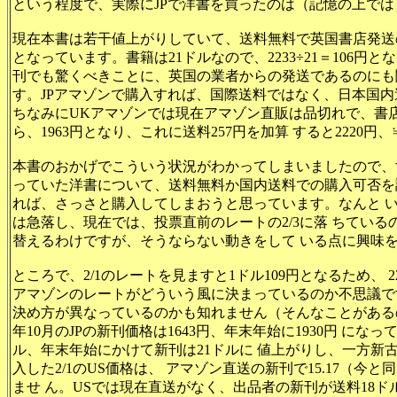
という程度で、実際にJPで洋書を買ったのは（記憶の上では）
現在本書は若干値上がりしていて、送料無料で英国書店発送の最
となっています
。書籍は21ドルなので、2233÷21＝106
刊でも驚くべきことに、英国の業者からの発送であるのにも関わ
す。JPアマゾンで購入すれば、国際送料ではなく、日本国内
ちなみにUKアマゾンでは現在アマゾン直販は品切れで、書店新刊
ら、1963円となり、これに送料257円を加算 すると2220円、
本書のおかげでこういう状況がわかってしまいましたので、
っていた洋書について、送料無料か国内送料での購入可否を
れば、さっさと購入してしまおうと思っています。なんと 
は急落し、現在では、投票直前のレートの2/3に落 ちてい
替えるわけですが、そうならない動きをして いる点に興味
ところで、2/1のレートを見ますと1ドル109円となるため、 
アマゾンのレートがどういう風に決まっているのか不思議です
決め方が異なっているのかも知れません（そんなことがある
年10月のJPの新刊価格は1643円、年末年始に1930円 になっ
ル、年末年始にかけて新刊は21ドルに 値上がりし、一方新古
入した2/1のUS価格は、 アマゾン直送の新刊で15.17（今
ませ ん。USでは現在直送がなく、出品者の新刊が送料18ド