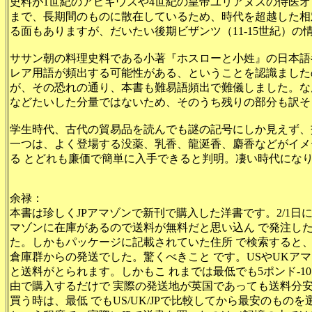
史料が1世紀のアピキウスや4世紀の皇帝ユリアヌスの侍医オ
まで、長期間のものに散在しているため、時代を超越した相
る面もありますが、だいたい後期ビザンツ（11‐15世紀）
ササン朝の料理史料である小著『ホスローと小姓』の日本語
レア用語が頻出する可能性がある、ということを認識ました
が、その恐れの通り、本書も難易語頻出で難儀しました。な
などたいした分量ではないため、そのうち残りの部分も訳そ
学生時代、古代の貿易品を読んでも謎の記号にしか見えず、
一つは、よく登場する没薬、乳香、龍涎香、麝香などがイメ
る とどれも廉価で簡単に入手できると判明。凄い時代にな
余禄：
本書は珍しくJPアマゾンで新刊で購入した洋書です。2/1日に
マゾンに在庫があるので送料が無料だと思い込ん で発注し
た。しかもパッケージに記載されていた住所 で検索すると
倉庫群からの発送でした。驚くべきこと です。USやUKア
と送料がとられます。しかもこ れまでは最低でも5ポンド-1
由で購入するだけで 実際の発送地が英国であっても送料分
買う時は、最低 でもUS/UK/JPで比較してから最安のもの