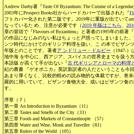
Andrew Darby著『Taste Of Byzantium: The Cuisine of a Legen
2003年にProspect Books社からハードカバーで出版された『
Fl
フトカバー化された第二版です。2019年に重版が出ていてam
なっているた め、注意が必要です（
2019 年版はこちら
、
20
章の冒頭で『Flavours of Byzantimu』と著者の1995年の
の作品になじみのない私はちょっと戸惑ってしまいました。
ンツ時代にかけてのギリシア料理を扱い、こ の本でビザンツ
年版とのことです。著者
ア ンドリュー・ドルビー
（1947
地中海 を中心に、西アジア、スパイスの世界史までを扱う
本語版 が高くて手が出ない『
古 代ギリシアとローマの料理
紀の農書 『ゲオポニカ』英訳新訳者の人だということも今
あまり厚くなく、比較的軽めの読み物的な体裁ですが、巻末
羅的に用いていて、ビザンツ食物大全、或いはビザンツ食の
す。
序章（７）
第一章 An Introduction to Byzantium（11）
第二章 Tastes and Smells of the City（33）
第三章 Foods and Markets of Constantinople （57）
第四章 Water and Wine, Monk and Traveller（83）
第五章 Rulers of the World（105）