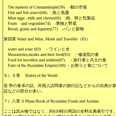
The markets of Constantinople(59) -都の市場
Fish and fish source(66) -魚と魚醤
Meat eggs , milk and cheese(69) -肉、卵と乳製品
Fruits and vegetable(74) -果物と野菜
Bread, grains and legumes(77) -パンと穀物
第四章 Water and Wine, Monk and Traveller（83）
water and wine (83) －ワインと水
Monotreries,monks and their food(93) －修道院の食
Food for travellers and soldiers(97) －旅行者と兵士の食
Fairs of the Byzantine Empire(100) －お祭りと食について
６）５章 Rulers of the World
皇 帝の食卓の話。外国人訪問者の旅行記などからの出典が
説などの部分が多い。
７）
八章 A Phase-Book of Byzantine Foods and Aromas
ここは読み物ではなく、約630程の用語の史料出典索引です