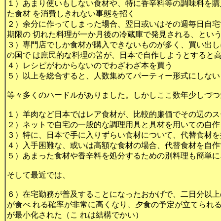
１）あまり使いもしない食材や、特に香辛料等の調味料を購
た食材 を消費しきれない事態を招く
２）余分に作ってしまった場合、翌日或いはその週毎日自宅
期限の 切れた料理が一か月後の冷蔵庫で発見される、とい
３）専門店でしか食材が購入できないものが多く、買い出し
の国で は庶民的な料理の筈が、日本で自作しようとすると
４）レシピがわからないのでわざわざ本を買う
５）以上を総合すると、人数集めてパーティー形式にしない
等々多くのハードルがありました。しかしここ数年少しづつ
１）羊肉など日本ではレア食材が、比較的廉価でその辺のス
２）ネットで自宅の一般的な調理用具と具材を用いての自作
３）特に、日本で手に入りずらい食材について、代替食材を
４）入手困難な、或いは高額な食材の場合、代替食材を自作
５）あまった食材や香辛料を処分するための別料理も簡単に
そして最近では、
６）在宅勤務が普及することになったおかげで、二日分以上
が食べ れる確率が非常に高くなり、夕食の予定が立てられ
が最小化された（こ れは結構でかい）