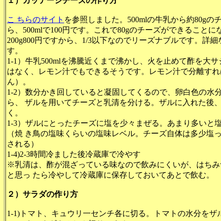
１）カッテージチーズの作り方
こ ちらのサイト
を参照しました。500mlの牛乳から約80g
ら、500mlで100円です。これで80gのチーズができることに
200g800円ですから、1/3以下なのでリーズナブルです。
す。
1-1）牛乳500mlを沸騰近くまで沸かし、火を止めて酢を大
はなく、レモン汁でもできるそうです。レモン汁で分離すれ
ん）。
1-2）数分かき回していると凝固してくるので、卵白色の水
ら、 ザルを用いてチーズと乳清を分ける。ザルに入れた後
く。
1-3）ザルにとったチーズに塩を少々まぜる。あまり多いと
（焼 き鳥の塩味くらいの塩味レベル。チーズ自体は多少塩
される）
1-4)2-3時間冷ました後冷蔵庫で冷やす
※乳清は、酢が混ざっている味なので飲みにくいが、はちみ
と思っ たら冷やして冷蔵庫に保存しておいてあとで飲む。
２）サラダの作り方
1-1)トマト、キュウリ一センチ各に切る。トマトの水分をザ