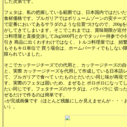
した次第です。
フェタは、私の把握している範囲では、日本国内ではだいたい2
食材価格です。ブルガリアではボリュームゾーンの安チーズ
で定番においてあるサラダのような位置づけなので、200gを
がしてきてしまいます。そこでこれまでは、賞味期限が近付
コ料理屋と直接交渉して2kg5000円とかでタッパー持参で
引き 商品に出くわすわけではなく、トルコ料理屋では、頻
もそもキロ単位で 買う場合は、ホームパーティでもしない
限られていました。
そこでカッテージチーズでの代用と、カッテージチーズの自
と、実際 カッテージチーズを代用して作成している日本語
て、ブルガリアで食べて いたものとだいたい同じ味が再現
す。実際のフェタは固いため、まぜると ボロボロになって
たい同じです。フェタチーズのサラダは、バラバラに 切っ
ぜるだけで作るのは簡単です。
↓が完成画像です（ほとんど残飯にしか見えませんが・・・
い）。