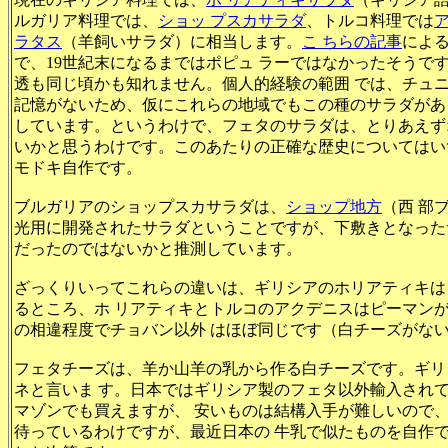
ルガリア料理では、
ショッ プスカサラダ
、トルコ料理では
ラタス
（羊飼いサラダ）に相当します。
こ ちらの記事
による
で、19世紀末になるまではポピュ ラーではなかったそうで
透も同じ頃かも知れません。個人的経験の範囲 では、チュ
記憶がないため、仮にこれらの地域でもこの種のサラダがあ
しています。というわけで、フェタのサラダは、とりあえず
いかと思うわけです。このあたりの正確な歴史についてはい
モドキ自作です。
ブルガリアのショップスカサラダは、
ショップ地方
（西 部
光用に開発されたサラダということですが、下敷きとなった
だったのではないかと推測しています。
ざっくりいってこれらの違いは、ギリシアのホリアティキは
るところ、ホ リアティキとトルコのアクデニスはピーマン
の相違程度でチョバン以外 はほぼ同じです（白チーズがな
フェタチーズは、羊か山羊の乳から作る白チーズです。ギリ
ネと言いま す。日本ではギリシア製のフェタ以外輸入され
マゾンでも買えますが、 安いものは結構入手が難しいので
待っているわけですが、最近日本の 牛乳で似たものを自作