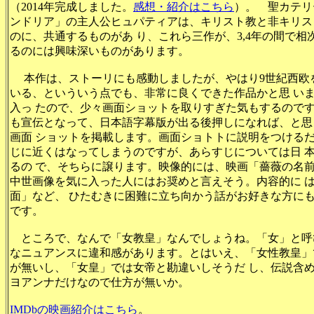
（2014年完成しました。
感想・紹介はこちら
）。 聖カテリ
ンドリア」の主人公ヒュパティアは、キリスト教と非キリス
のに、共通するものがあ り、これら三作が、3,4年の間で相
るのには興味深いものがあります。
本作は、ストーリにも感動しましたが、やはり9世紀西欧
いる、といういう点でも、非常に良くできた作品かと思 い
入っ たので、少々画面ショットを取りすぎた気もするので
も宣伝となって、日本語字幕版が出る後押しになれば、と思
画面 ショットを掲載します。画面ショトトに説明をつける
じに近くはなってしまうのですが、あらすじについては日 
るの で、そちらに譲ります。映像的には、映画「薔薇の名
中世画像を気に入った人にはお奨めと言えそう。内容的に 
面」など、 ひたむきに困難に立ち向かう話がお好きな方に
です。
ところで、なんで「女教皇」なんでしょうね。「女」と呼
なニュアンスに違和感があります。とはいえ、「女性教皇」
が無いし、「女皇」では女帝と勘違いしそうだ し、伝説含
ヨアンナだけなので仕方が無いか。
IMDbの映画紹介はこちら
。