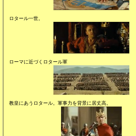
ロタール一世。
ローマに近づくロタール軍
教皇にあうロタール。軍事力を背景に居丈高。