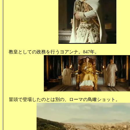
教皇としての政務を行うヨアンナ。847年。
冒頭で登場したのとは別の、ローマの鳥瞰ショット。