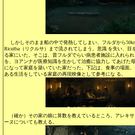
しかしそのまま船の中で発熱してしまい、フルダから50
Riculfsa（リクルサ）まで流されてしまう。意識 を失い、
る家にいた。そこは、昔フルダでらい病患者施設に入れられ
を、ヨアンナが医療知識を生かして治癒に協力し てあげた母
になって家庭を築いていた家だった。下記は、食事の場面。
ある生活をしている家庭の再現映像として参考にな る。
（確か）その家の娘に算数を教えているところ。アレキサ
ーヌについても教える。