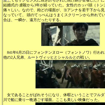
帝」
でもザクセン人に焼き討ちされた焼け跡が登場した）に
結婚式の 虐殺から3年が経っていた。女性のカッパ頭（トン
痛々しい。なので、殆どの場面が、ヨアンナを若干下から見
なっていて、 頭のてっぺんはうまくスクリーンから外れて
合は、一瞬か、遠方だったりする。
841年6月25日にフォンテンヌロー（フォントノワ）行わ
他の2人兄弟、ルートヴィッヒとシャルルとの戦 い。
女であることがばれそうになり、休暇ということでフルダ
川で船に乗り一晩過ごす場面。ここも美しい映像だっ た。