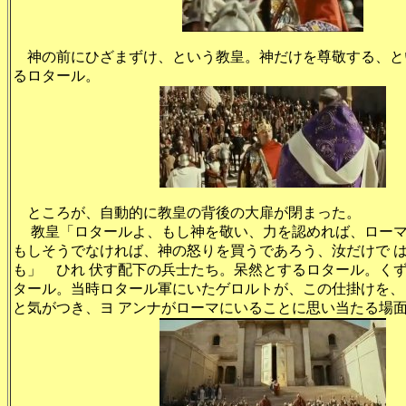
神の前にひざまずけ、という教皇。神だけを尊敬する、と
るロタール。
ところが、自動的に教皇の背後の大扉が閉まった。
教皇「ロタールよ、もし神を敬い、力を認めれば、ローマ
もしそうでなければ、神の怒りを買うであろう、汝だけで 
も」 ひれ 伏す配下の兵士たち。呆然とするロタール。く
タール。当時ロタール軍にいたゲロルトが、この仕掛けを、
と気がつき、ヨ アンナがローマにいることに思い当たる場