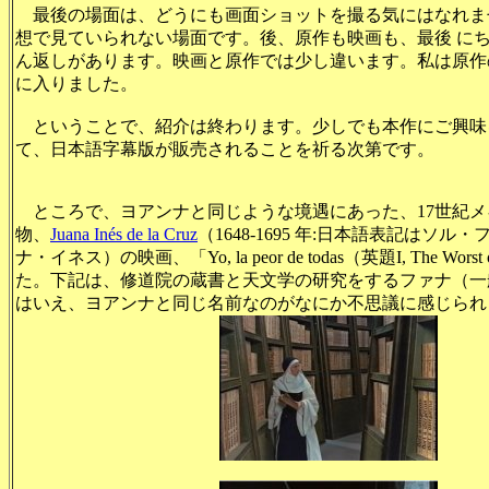
最後の場面は、どうにも画面ショットを撮る気にはなれま
想で見ていられない場面です。後、原作も映画も、最後 に
ん返しがあります。映画と原作では少し違います。私は原作
に入りました。
ということで、紹介は終わります。少しでも本作にご興味
て、日本語字幕版が販売されることを祈る次第です。
ところで、ヨアンナと同じような境遇にあった、17世紀メ
物、
Juana Inés de la Cruz
（1648-1695 年:日本語表記はソ
ナ・イネス）の映画、「Yo, la peor de todas（英題I, The Wors
た。下記は、修道院の蔵書と天文学の研究をするファナ（一
はいえ、ヨアンナと同じ名前なのがなにか不思議に感じられ