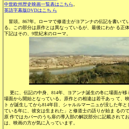
中世欧州歴史映画一覧表はこちら
。
英語字幕版DVDはこち ら
冒頭。867年。ローマで修道士がヨアンナの伝記を書いて
る。この部分は原作とは異なっているが、最後にわか る正
下記はその、9世紀末のローマ。
更に、伝記の中身、814年、ヨアンナ誕生の冬に場面が移
場面から開始となっている。原作との相違は若干あっ て、
ト が誕生してから814年目、シャルルマーニュが没した年
ている年に、彼女は生まれた」と修道士の語りが始ま るの
原 作ではカバーのうち扉の導入部の解説部分に記載されて
は、映画の方が気に入っています。