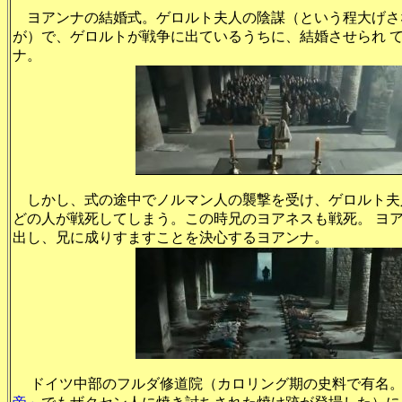
ヨアンナの結婚式。ゲロルト夫人の陰謀（という程大げさ
が）で、ゲロルトが戦争に出ているうちに、結婚させられ 
ナ。
しかし、式の途中でノルマン人の襲撃を受け、ゲロルト夫
どの人が戦死してしまう。この時兄のヨアネスも戦死。 ヨ
出し、兄に成りすますことを決心するヨアンナ。
ドイツ中部のフルダ修道院（カロリング期の史料で有名