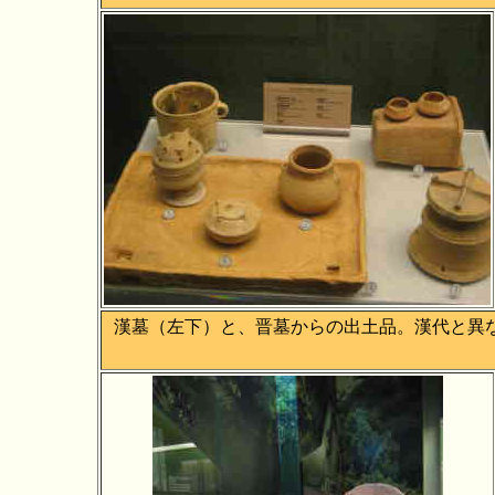
漢墓（左下）と、晋墓からの出土品。漢代と異な