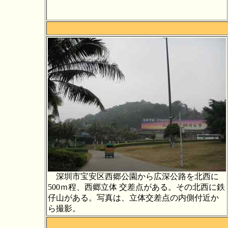
深圳市宝安区西郷公園から広深公路を北西に
500ｍ程、西郷立体 交差点がある。その北西に鉄
仔山がある。写真は、立体交差点の内側付近か
ら撮影。