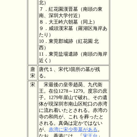
北）
７．紅花園漢晋墓（南頭の東
南、
深圳大学付近）
８．大王岒六朝墓（同上）
９．咸頭漢宋墓（羅湖区海岸あ
たり）
10．
東莞郡城跡（紅花園 北
西）
11．東莞盐場遺跡（南頭の海岸
近く）
唐
唐代１、宋代3箇所の墓が残
宋
る。
宋
宋最後の皇帝趙昺、九代衛
王。在位1278～1279。度宗の庶
子。1279年崖山で破れ、その遺
体が
現深圳市南山区蛇口の赤湾
に流れ着いたとされる。赤湾の
寺の和尚が、これ を葬ったと
される。真偽は定かではない
が、
赤湾に宋少帝墓がある
。
なお、香港には、「
宋王台
」