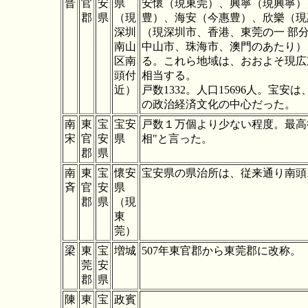
晋
官
安
県
安懷（現東
莞）
、興寧（現興寧）
郡
県
（現
豊）、海安（今惠豊
）、欣樂（現
深圳
（現深圳市
、香港、東莞の一 部
南山
中山市、珠海市、澳門のあたり）
区
南
る。これら地域は、おおよそ現広
頭付
相当する。
近）
戸数1332。人口15696人。宝安
の政治経済文化の中心だった。
南
東
宝
宝安
戸数１万個より少ない程度。最高
宋
官
安
県
相"と言った。
郡
県
南
東
宝
懷
安
宝安県の県治所は、従来通り南頭
斉
官
安
県
郡
県
（現
東
莞）
梁
東
宝
増城
507年東官郡から東莞郡に改称。
莞
安
郡
県
陳
東
宝
政賓