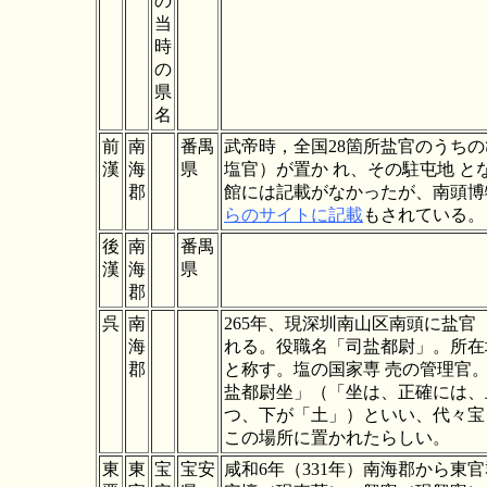
の
当
時
の
県
名
前
南
番禺
武帝時，全国28箇所盐官のうち
漢
海
県
塩官）が置か れ、その駐屯地 と
郡
館には記載がなかったが、南頭博
らのサイトに記載
もされている。
後
南
番禺
漢
海
県
郡
呉
南
265年、現
深圳南山区
南頭に盐官
海
れる。役職名「司盐都尉」。所在
郡
と称す。塩の国家専 売の管理官
盐都尉坐」（「坐は、正確には、
つ、下が「土」）といい、代々
宝
この場所に置かれたらしい。
東
東
宝
宝安
咸和6年（331年）南海郡から東