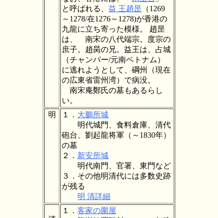
と呼ばれる、
益 王趙昰
（1269
～1278/在1276～1278)が香港の
九龍に立ち寄った模様。 趙昰
は、 南宋の八代端宗。度宗の
庶子。趙昺の兄。益王は、占城
（チャンパー/元南ベトナム）
に逃れようとして、碙州（現在
の広東省雷州湾）で病没。
南宋庵鄭氏の墓もあるらし
い。
明
１．
大鵬所城
明代城門、食料倉庫、清代
砲台、劉起龍将軍（～1830年）
の墓
２．
新安所城
明代南門、官署、東門など
３．その他明清代には多数史跡
が残る
明 清詳細
１．
客家の圍屋