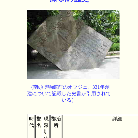
（南頭博物館前のオブジェ。331年創
建について記載した史書が引用されて
いる）
時
郡
現
郡治
詳細
代
名
深
所
圳