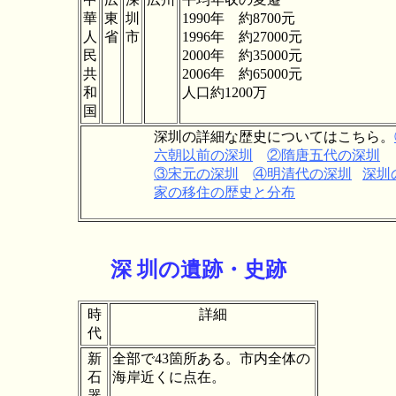
華
東
圳
1990年 約8700元
人
省
市
1996年 約27000元
民
2000年 約35000元
共
2006年 約65000元
和
人口約1200万
国
深圳の詳細な歴史についてはこちら。
六朝以前の深圳
②隋唐五代の深圳
③宋元の深圳
④明清代の深圳
深圳
家の移住の歴史と分布
深 圳の遺跡・史跡
時
詳細
代
新
全部で43箇所ある。市内全体の
石
海岸近くに点在。
器