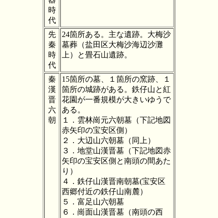
時
代
先
24箇所ある。主な遺跡。大梅沙
秦
墓葬（盐田区大梅沙海辺沙灘
時
上）と畳石山遺跡。
代
秦
15箇所の墓、１箇所の窯跡、１
漢
箇所の城跡がある。鉄仔山と紅
晋
花園が一番規模が大きいゆうで
六
ある。
朝
１．雲林崗元六朝墓（下記地図
赤矢印の宝安区側）
２．大辺山六朝墓（同上）
３．地堂山漢晋墓（下記地図赤
矢印の宝安区側と南頭の間あた
り）
４．鉄仔山漢晋南朝墓(宝安区
西郷付近の鉄仔山南麓）
５．富足山六朝墓
６．崗面山漢晋墓（南頭の西