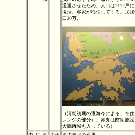
退避させたため。人口は2172戸に
復活。客家が移住してくる。181
口20万。
（清朝初期の遷海令による、在住
レンジの部分）。赤丸は防衛施設
大鵬所城も入っている）
中
広
深
広州
平均年収の変遷