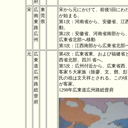
府
宋
広
東
宋から元にかけて、前後5回にわ
南
莞
が始まる。
東
県
第1次：河南省から、安徽省、江
路
動。
広
第2次：安徽省、河南省南部から
州
広東省北部へ移動
第3次：江西南部から広東省北部
元
広
第4次：広東省東、および福健省
東
西省北部、四川 省へ。
道
第5次：広州付近から、広東省西
広
客家５大家族（除廖、文、鄧、彭
州
氏の祖は文天祥とされる。この頃
路
が客家。
総
1298年広東道広州路総督府
督
府