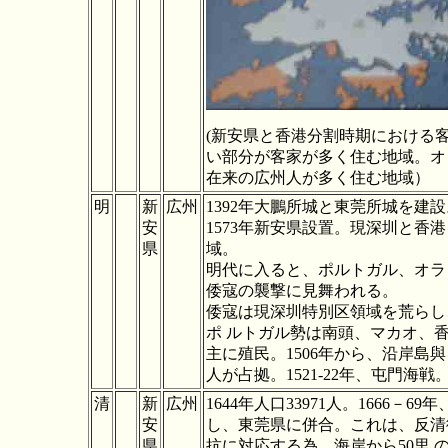
(新安県と
香港分割時期における
い部分が客家が多く住む地域。オ
在来の広州人が多く住む地域）
明
新
広州
1392年大鵬所城と東莞所城を建設
安
1573年新安県設置。現
深圳と香港
県
域。
明代に入ると、ポルトガル、オラ
倭寇の襲撃に見舞われる。
倭寇は現深圳特別区領域を荒らし
ポ ルトガル勢は南頭、マカオ、
主に殖民。1506年から、沿岸島
人が占拠。1521-22年、屯門海戦
清
新
広州
1644年人口33971人。1666－6
安
し、東莞
県に併合。これは、反清
県
抗に対応する為、海岸から50里 