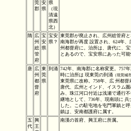
莞
安
県
郡
県
（現
清遠
県西
北）
隋
広
宝
宝安
東莞郡が廃止され、広州総管府とな
州
安
県？
南海郡が再度 設置され、624年
総
県
州都督府に。
治所は、唐代に、
宝
管
とあるので、宝安県にあった可能
府
唐
広
東
到涌
742年、南海郡に名称変更。757
州
莞
時に治所は 現東莞の到涌
（現莞城
都
県
東莞
県に改称。758年、
広 州都督
督
唐代、広州とインド、イスラム圏
府
み、珠江河口付近は浅瀬で通行不
継地として、736年、現南頭に 兵士
した。この駐屯地を屯門軍鎮と呼
鎮は、安南都護府に属す。
五
興
南漢の首府、興王府に所属。
代
王