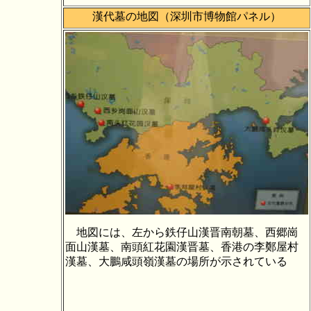
漢代墓の地図（
深圳市博物館パネル）
地図には、左から鉄仔山漢晋南朝墓、西郷崗
面山漢墓、南頭紅花園漢晋墓、香港の李鄭屋村
漢墓、大鵬咸頭嶺漢墓の場所が示されている