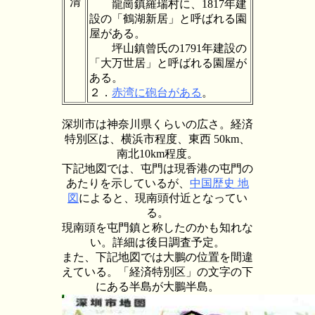
清
龍崗鎮羅瑞村に、1817年建
設の「鶴湖新居」と呼ばれる園
屋がある。
坪山鎮曾氏の1791年建設の
「大万世居」と呼ばれる園屋が
ある。
２．
赤湾に砲台がある
。
深圳市は神奈川県くらいの広さ。経済
特別区は、横浜市程度、東西 50km、
南北10km程度。
下記地図では、屯門は現香港の屯門の
あたりを示しているが、
中国歴史 地
図
によると、現南頭付近となってい
る。
現南頭を屯門鎮と称したのかも知れな
い。詳細は後日調査予定。
また、下記地図では大鵬の位置を間違
えている。「経済特別区」の文字の下
にある半島が大鵬半島。