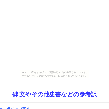
[PR] この広告は3ヶ月以上更新がないため表示されています。
ホームページを更新後24時間以内に表示されなくなります。
碑 文やその他史書などの参考訳
ェ・ラジャブ碑文