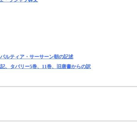
 パルティア・サーサーン朝の記述
記、タバリー5巻、11巻、旧唐書からの訳