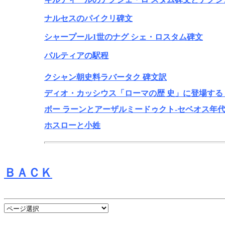
ナルセスのパイクリ碑文
シャープール1世のナグ シェ・ロスタム碑文
パルティアの駅程
クシャン朝史料ラバータク 碑文訳
ディオ・カッシウス「ローマの歴 史」に登場する
ボー ラーンとアーザルミードゥクト-セベオス年代
ホスローと小姓
ＢＡＣＫ